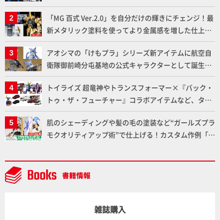
下ろしでご紹介!!さらに「大鉄人17」＆「ワンエイ
「MG 百式 Ver.2.0」を自分だけの輝きにチェンジ！最
ト」セット情報もお届け！【超合金の魂】
新メタリック塗料を使ってより金属感を増した仕上が
りに!!【試し読み】
アオシマの「けもプラ」シリーズ新アイテムに航空自
衛隊御前崎分屯基地の公式キャラクターとして誕生し
た「おまねこ」が着任！けもプラ公式サイト限定版と
トイライズ 超竜神やトランスフォーマー×『バック・
通常版の2ラインで発売！
トゥ・ザ・フューチャー』コラボアイテムなど、タカ
ラトミーの注目アイテムをチェック!!【タカラトミー
肌のシェーディングや髪の毛の塗装など“ガールズプラ
NEWITEM】
モクオリティアップ術”で仕上げる！カスタム作例「白
騎士ソフィエラ」が完成！【「アルカナディアプラモ
デルコンテスト」～8月17日（月）11:59まで応募受付
中】
雑誌購入