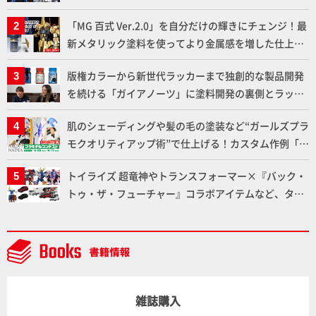
下ろしでご紹介!!さらに「大鉄人17」＆「ワンエイ
「MG 百式 Ver.2.0」を自分だけの輝きにチェンジ！最
ト」セット情報もお届け！【超合金の魂】
新メタリック塗料を使ってより金属感を増した仕上が
りに!!【試し読み】
版権カラーから新世代ラッカーまで独創的な製品開発
を続ける「ガイアノーツ」に塗料開発の裏側とラッカ
ー塗料の未来についてインタビュー！
肌のシェーディングや髪の毛の塗装など“ガールズプラ
モクオリティアップ術”で仕上げる！カスタム作例「白
騎士ソフィエラ」が完成！【「アルカナディアプラモ
トイライズ 超竜神やトランスフォーマー×『バック・
デルコンテスト」～8月17日（月）11:59まで応募受付
トゥ・ザ・フューチャー』コラボアイテムなど、タカ
中】
ラトミーの注目アイテムをチェック!!【タカラトミー
NEWITEM】
雑誌購入