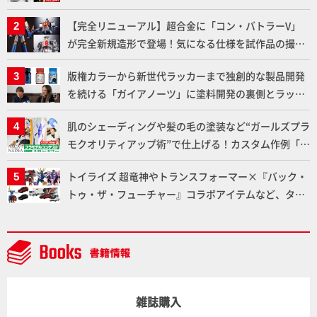
りに!!【試し読み】
【完全リニューアル】超合金に「コン・バトラーV」
が完全新規造形で登場！気になる仕様を試作品の撮り
下ろしでご紹介!!さらに「大鉄人17」＆「ワンエイ
版権カラーから新世代ラッカーまで独創的な製品開発
ト」セット情報もお届け！【超合金の魂】
を続ける「ガイアノーツ」に塗料開発の裏側とラッカ
ー塗料の未来についてインタビュー！
肌のシェーディングや髪の毛の塗装など“ガールズプラ
モクオリティアップ術”で仕上げる！カスタム作例「白
騎士ソフィエラ」が完成！【「アルカナディアプラモ
トイライズ 超竜神やトランスフォーマー×『バック・
デルコンテスト」～8月17日（月）11:59まで応募受付
トゥ・ザ・フューチャー』コラボアイテムなど、タカ
中】
ラトミーの注目アイテムをチェック!!【タカラトミー
NEWITEM】
雑誌購入