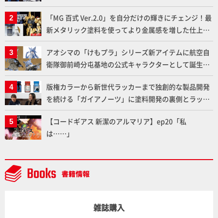
下ろしでご紹介!!さらに「大鉄人17」＆「ワンエイ
「MG 百式 Ver.2.0」を自分だけの輝きにチェンジ！最
ト」セット情報もお届け！【超合金の魂】
新メタリック塗料を使ってより金属感を増した仕上が
りに!!【試し読み】
アオシマの「けもプラ」シリーズ新アイテムに航空自
衛隊御前崎分屯基地の公式キャラクターとして誕生し
た「おまねこ」が着任！けもプラ公式サイト限定版と
版権カラーから新世代ラッカーまで独創的な製品開発
通常版の2ラインで発売！
を続ける「ガイアノーツ」に塗料開発の裏側とラッカ
ー塗料の未来についてインタビュー！
【コードギアス 新潔のアルマリア】ep20「私
は……」
雑誌購入