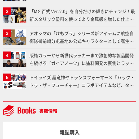
下ろしでご紹介!!さらに「大鉄人17」＆「ワンエイ
「MG 百式 Ver.2.0」を自分だけの輝きにチェンジ！最
ト」セット情報もお届け！【超合金の魂】
新メタリック塗料を使ってより金属感を増した仕上が
りに!!【試し読み】
アオシマの「けもプラ」シリーズ新アイテムに航空自
衛隊御前崎分屯基地の公式キャラクターとして誕生し
た「おまねこ」が着任！けもプラ公式サイト限定版と
版権カラーから新世代ラッカーまで独創的な製品開発
通常版の2ラインで発売！
を続ける「ガイアノーツ」に塗料開発の裏側とラッカ
ー塗料の未来についてインタビュー！
トイライズ 超竜神やトランスフォーマー×『バック・
トゥ・ザ・フューチャー』コラボアイテムなど、タカ
ラトミーの注目アイテムをチェック!!【タカラトミー
NEWITEM】
雑誌購入