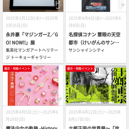
2025年3月12日(水)～2025年
2025年4月4日(金)～2025年6
5月25日(日)
月8日(日)
永井豪「マジンガーZ／G
名探偵コナン 慧眼の天空
O! NOW!!」展
都市（けいがんのサンシ
集英社マンガアートヘリテー
ャインシティ）
サンシャインシティ
ジ トーキョーギャラリー
展示・物販イベント
展示・物販イベント
2025年4月5日(土)～2025年6
2025年4月12日(土)～2025年
月29日(日)
8月17日(日)
魔法少女の軌跡 -History
士郎正宗の世界展〜「攻