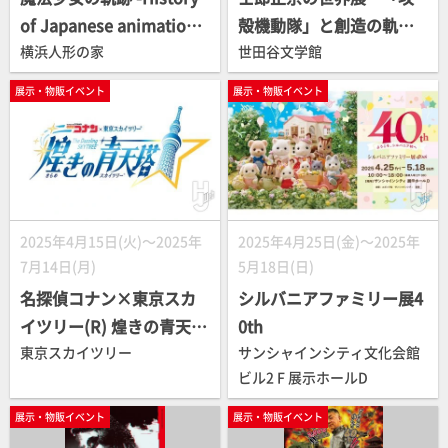
of Japanese animation f
殻機動隊」と創造の軌
or girls-
横浜人形の家
跡〜
世田谷文学館
展示・物販イベント
展示・物販イベント
2025年4月15日(火)～2025年
2025年4月25日(金)～2025年
7月14日(月)
5月18日(日)
名探偵コナン×東京スカ
シルバニアファミリー展4
イツリー(R) 煌きの青天塔
0th
(スカイツリー)
東京スカイツリー
サンシャインシティ文化会館
ビル2 F 展示ホールD
展示・物販イベント
展示・物販イベント