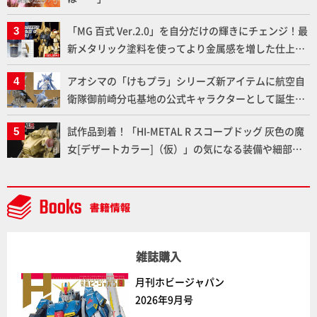
「MG 百式 Ver.2.0」を自分だけの輝きにチェンジ！最
新メタリック塗料を使ってより金属感を増した仕上が
りに!!【試し読み】
アオシマの「けもプラ」シリーズ新アイテムに航空自
衛隊御前崎分屯基地の公式キャラクターとして誕生し
た「おまねこ」が着任！けもプラ公式サイト限定版と
試作品到着！「HI-METAL R スコープドッグ 灰色の魔
通常版の2ラインで発売！
女[デザートカラー]（仮）」の気になる装備や細部な
ど商品仕様を撮り下ろしでお届け!! 【装甲騎兵ボトム
ズ】
雑誌購入
月刊ホビージャパン
2026年9月号