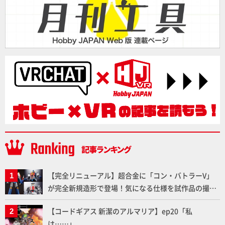
【完全リニューアル】超合金に「コン・バトラーV」
が完全新規造形で登場！気になる仕様を試作品の撮り
下ろしでご紹介!!さらに「大鉄人17」＆「ワンエイ
【コードギアス 新潔のアルマリア】ep20「私
ト」セット情報もお届け！【超合金の魂】
は……」