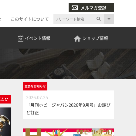
メルマガ登録
せ
このサイトについて
イベント
情報
ショップ
情報
重要な
お知らせ
2026.07.25
絞
込
「月刊ホビージャパン2026年9月号」お詫び
と訂正