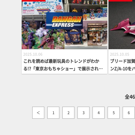
ギュア最新
2025.10.06
2025.10.05
これを読めば最新玩具のトレンドがわか
ブリード加
る!?「東京おもちゃショー」で展示されて
ンZ/A-1
いた気になるアイテムを生粋の玩具コレク
再現！／スー
ター・高井近志がピックアップ！
リアブルアク
ーアル再販
全4
＜
1
2
3
4
5
6