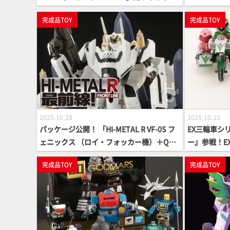
迫力の大型サイズに可動や発光など豊富な
えた「ヴェ
完成品TOY
完成品TOY
ギミックを搭載
メの恐竜も
【ガシャポン
2025.10.28
2025.10.13
パッケージ公開！ 「HI-METAL R VF-0S フ
EX三輪車シ
ェニックス （ロイ・フォッカー機）＋QF-2
ー』参戦！E
200D-B ゴースト」特攻突撃仕様やセット
ー造形にも注
完成品TOY
完成品TOY
内容をお届け!!【マクロスゼロ】
古屋3」の情