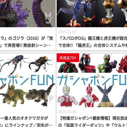
2025.11.01
ラ』のゴジラ（2016）が「覚
『スパロボOG』龍王機と虎王機が超
.」で再登場!! 熱放射シーンを
で合体!! 「龍虎王」の合体システムや
た紫の彩色に、新造形の下アゴ
仕様をテストショットでじっくりとお
完成品TOY
部が付属。禍々しさを増しての
け！ 【超合金の魂】
2025.10.30
で一番人気のオオクワガタが
【特撮ガシャポン®最新情報】現在放
2」にラインナップ／羽毛が生
の『仮面ライダーゼッツ』や『ウルト