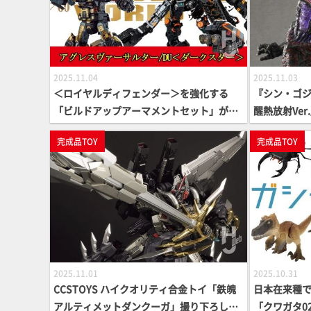
2025.11.04
2025.11.03
＜ロイヤルディフェンダー＞を強化する
『シン・ゴジ
「ビルドアップアーマメントセット」が登
醒熱放射Ver
場！ さらに新戦力「アグレスヴァーサルタ
イメージし
完成品TOY
完成品TOY
ー/DU＜ダークスター＞」の仕様もお届け!!
が割れた頭
【ダイアクロン】
凱旋だ。
2025.11.01
2025.10.31
CCSTOYS ハイクオリティ合金トイ「鉄魄
日本在来種
アルティメットダンクーガ」撮り下ろし！
「クワガタ0