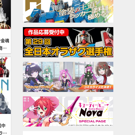
合金魂
商品
届
送中
ラマ