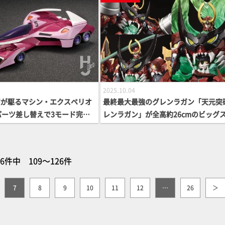
情報】
2025.10.04
賀が駆るマシン・エクスペリオ
最終最大最強のグレンラガン「天元突
0をパーツ差し替えで3モード完全
レンラガン」が全高約26cmのビッグ
パーアスラーダ01など「ヴァ
ールで合金アクションフィギュアに登
ションキット」3種がリニュ
迫力ある雄々しい姿を商品仕様ととも
決定
届け!!
66件中 109～126件
7
8
9
10
11
12
…
26
＞