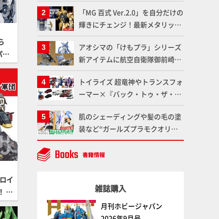
造形で登場！気になる仕様を試作
「MG 百式 Ver.2.0」を自分だけの
品の撮り下ろしでご紹介!!さらに
輝きにチェンジ！最新メタリック
「大鉄人17」＆「ワンエイト」セ
塗料を使ってより金属感を増した
ット情報もお届け！【超合金の
ら
アオシマの「けもプラ」シリーズ
仕上がりに!!【試し読み】
魂】
パト
新アイテムに航空自衛隊御前崎分
期の
屯基地の公式キャラクターとして
トイライズ 超竜神やトランスフォ
誕生した「おまねこ」が着任！け
ーマー×『バック・トゥ・ザ・フ
もプラ公式サイト限定版と通常版
ューチャー』コラボアイテムな
の2ラインで発売！
肌のシェーディングや髪の毛の塗
ど、タカラトミーの注目アイテム
装など“ガールズプラモクオリテ
をチェック!!【タカラトミー
ィアップ術”で仕上げる！カスタ
NEWITEM】
ム作例「白騎士ソフィエラ」が完
成！【「アルカナディアプラモデ
ルコンテスト」～8月17日（月）
「ロイ
雑誌購入
11:59まで応募受付中】
 サ
届
月刊ホビージャパン
2026年9月号