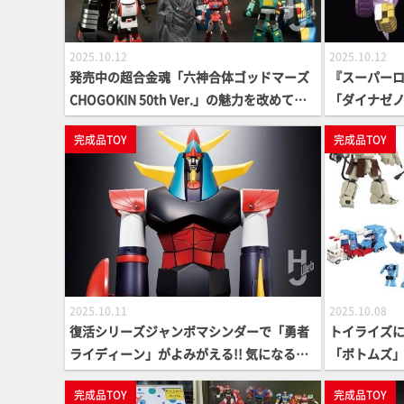
2025.10.12
2025.10.12
発売中の超合金魂「六神合体ゴッドマーズ
『スーパーロ
CHOGOKIN 50th Ver.」の魅力を改めてお
「ダイナゼノ
届け！ 特徴的な仕様やパッケージをご覧あ
ーズで早く
完成品TOY
完成品TOY
れ！【超合金の魂】
ログラムの
ちた“新生竜
DYNAZENO
2025.10.11
2025.10.08
復活シリーズジャンボマシンダーで「勇者
トイライズ
ライディーン」がよみがえる!! 気になる仕
「ボトムズ」
様やアップデートされた武器＆ギミックを
ランスフォ
完成品TOY
完成品TOY
ご紹介！【超合金の魂】
の「エヴァ