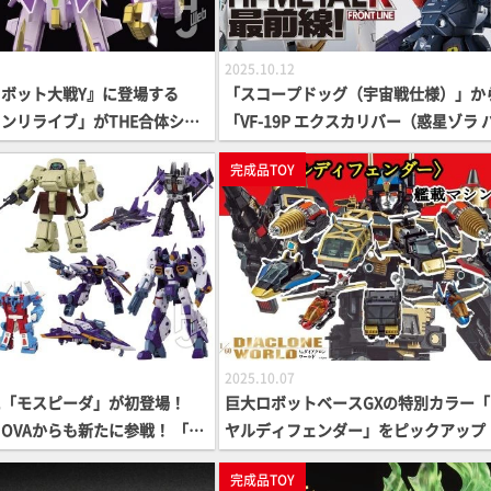
2025.10.12
ボット大戦Y』に登場する
「スコープドッグ（宇宙戦仕様）」か
ンリライブ」がTHE合体シリ
「VF-19P エクスカリバー（惑星ゾラ 
も商品化！白基調のボディ、ホ
ロール隊仕様）」まで！ 2025年上半
完成品TOY
色彩表現など、新たな魅力に満
「HI-METAL R」シリーズを振り返る
人”が解き放たれる！【SSSS.
N】
2025.10.07
に「モスピーダ」が初登場！
巨大ロボットベースGXの特別カラー
OVAからも新たに参戦！ 「ト
ヤルディフェンダー」をピックアップ！
ーマー」や可動合金フィギュア
ポート艦載マシンと連動ギミックもお
完成品TOY
」新製品もラインナップ【フィ
け!!【ダイアクロン】