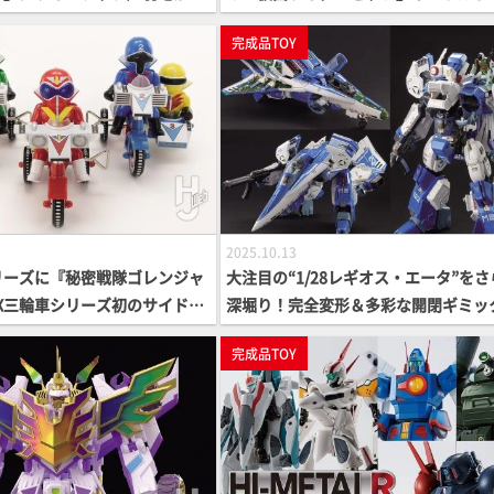
ロキラプトル」などのデフォル
ンオメガ』がHGシリーズに参戦!!
完成品TOY
「いきもの大図鑑」に仲間入り
®最新情報】
2025.10.13
リーズに『秘密戦隊ゴレンジャ
大注目の“1/28レギオス・エータ”をさ
X三輪車シリーズ初のサイドカ
深堀り！完全変形＆多彩な開閉ギミッ
目／11月開催「スーフェス名
ハイエンドフィギュアをチェックしよ
完成品TOY
報もチェック！
【POSE＋メタルシリーズ】