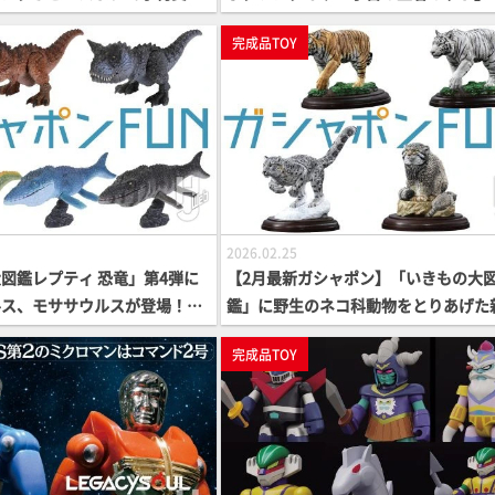
ンアレンジが加えられたダイキ
属品や仕様を改めてご紹介！【超合金
完成品TOY
のアクションフィギュアを見
魂】
ボOG】
2026.02.25
図鑑レプティ 恐竜」第4弾に
【2月最新ガシャポン】「いきもの大
ルス、モササウルスが登場！さ
鑑」に野生のネコ科動物をとりあげた
竜のスピノサウルスが新色にチ
が登場！毛並みや筋肉の動きまで読み
完成品TOY
再ラインナップ！【ガシャポン
る造形は必見！【ガシャポン®最新情