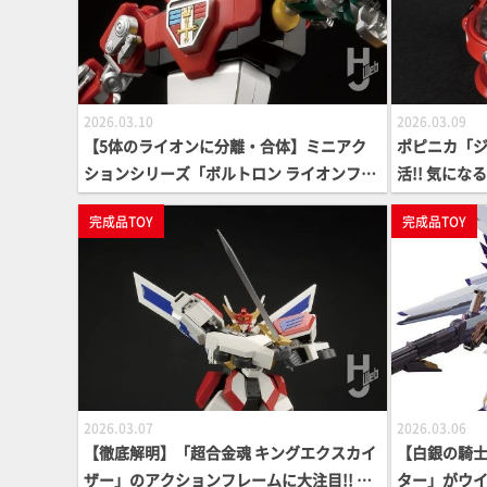
2026.03.10
2026.03.09
【5体のライオンに分離・合体】ミニアク
ポピニカ「
ションシリーズ「ボルトロン ライオンフォ
活!! 気に
ース」が見参！ブレイジングソードとスピ
ダーマジン
完成品TOY
完成品TOY
ニングレーザーブレードが付属、各獅子形
をお届け！
態も抜かりなし【Lion Force Voltron】
2026.03.07
2026.03.06
【徹底解明】「超合金魂 キングエクスカイ
【白銀の騎
ザー」のアクションフレームに大注目!! よ
ター」がウ