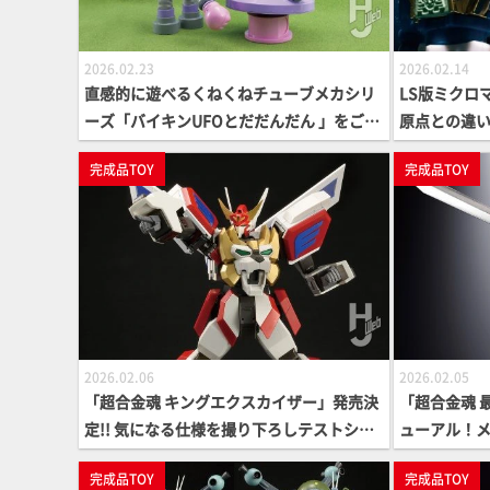
2026.02.23
2026.02.14
直感的に遊べるくねくねチューブメカシリ
LS版ミクロマ
ーズ「バイキンUFOとだだんだん 」をご紹
原点との違
介！ さらに「チキチキ大変身」シリーズに
ーテキストに注
完成品TOY
完成品TOY
も注目！【DANGAN EXPRESS】
ロマン】
2026.02.06
2026.02.05
「超合金魂 キングエクスカイザー」発売決
「超合金魂 
定!! 気になる仕様を撮り下ろしテストショ
ューアル！
ットでお届け！【超合金の魂】
ージャ」をご
完成品TOY
完成品TOY