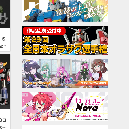
」の
たダ
【装
Oロ
の付