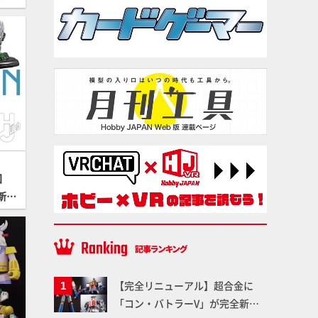
の
図
新作
取れ
報】
【完全リニューアル】超合金に
「コン・バトラーV」が完全新規