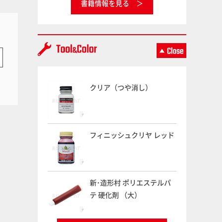
書籍情報を見る
クリア（つや消し）
フィニッシュクリヤ レッド
新･造形村 ポリエステルパ
テ 硬化剤 （大）