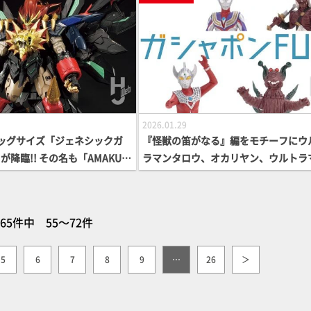
ールド】
2026.01.29
ビッグサイズ「ジェネシックガ
『怪獣の笛がなる』編をモチーフにウ
降臨!! その名も「AMAKUNI
ラマンタロウ、オカリヤン、ウルトラ
ネシックガオガイガー」！ 大迫
ティガ（マルチタイプ）、宿邪鬼が「
ットフェザーやそのサイズ感を
ルトラマンシリーズ」最新作に登場！
【勇者シリーズ】
シャポン®最新情報】
65件中 55～72件
5
6
7
8
9
…
26
＞