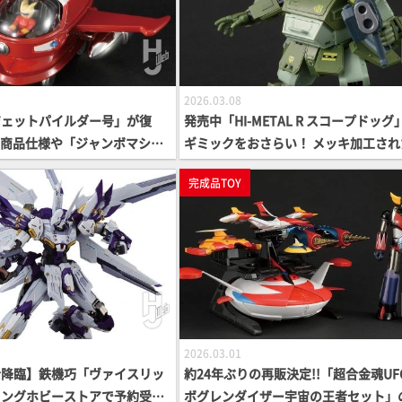
2026.03.08
ジェットパイルダー号」が復
発売中「HI-METAL R スコープドッグ
なる商品仕様や「ジャンボマシン
ギミックをおさらい！ メッキ加工され
ガーＺ」へのパイルダーオン姿
イキャスト部分やその可動域に注目！
完成品TOY
【復活シリーズ】
甲騎兵ボトムズ】
2026.03.01
士降臨】鉄機巧「ヴァイスリッ
約24年ぶりの再販決定!!「超合金魂UF
イングホビーストアで予約受付
ボグレンダイザー宇宙の王者セット」