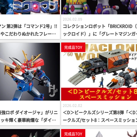
2026.02.09
ン 第2弾は「コマンド2号」!!
コレクションロボット「BRICKROID
いやこだわりぬかれたフレーバ
ックロイド）」に「グレートマジンガ
目！【LEGACYSOUL ミク
や『鋼鉄ジーグ』が登場！予約受付中
完成品TOY
インナップをご紹介！
2026.02.02
最強ロボ ダイオージャ」がリニ
＜D＞ビークルズシリーズ第8弾「＜D
メッキ輝く豪華絢爛な「ダイオ
ークルズ/セット8：スペースミッショ
紹介!!【超合金の魂】
登場！ 宇宙空間での作戦支援を中心に
完成品TOY
するビークルが大集合!!【ダイアクロ