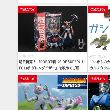
り劇中に近いプロポーションと細部をじっ
中！デザイ
完成品TOY
完成品TOY
くりとご紹介!!【勇者エクスカイザー】
ャスト仕様
よ！【スパロ
2026.02.27
2026.02.27
明日発売！ 「ROBOT魂〈SIDE SUPER〉U
「いきもの大
FOロボ グレンダイザー」を改めてご紹
カルノタウ
介！ すぐれた造形とプロポーションを確認
らに人気恐
完成品TOY
完成品TOY
しよう
ェンジして
®最新情報】