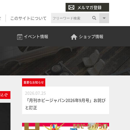
メルマガ登録
せ
このサイトについて
イベント
情報
ショップ
情報
重要な
お知らせ
2026.07.25
絞
込
「月刊ホビージャパン2026年9月号」お詫び
と訂正