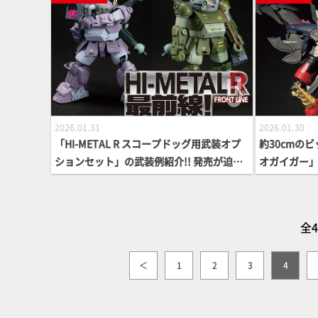
2026.01.31
2026.01.30
「HI-METAL R スコープドッグ用武装オプ
約30cmの
ションセット」の武装例紹介!! 発売が迫る
オガイガー」が
「スコープドッグ」と受注中の「メルキア
超機神 ジェ
軍装備」で様々なディスプレイ方法をお届
力の ガジェ
け！
刮目せよ！
全4
＜
1
2
3
4