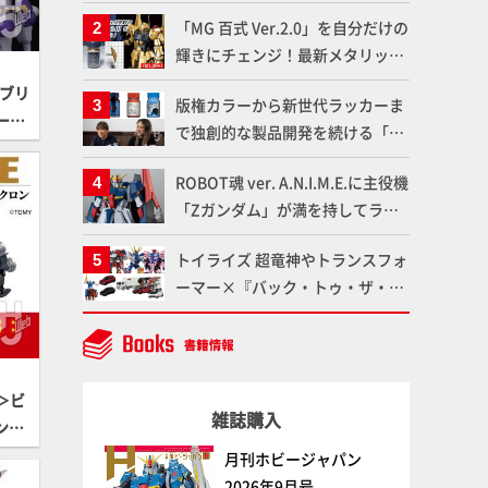
造形で登場！気になる仕様を試作
「MG 百式 Ver.2.0」を自分だけの
品の撮り下ろしでご紹介!!さらに
輝きにチェンジ！最新メタリック
「大鉄人17」＆「ワンエイト」セ
塗料を使ってより金属感を増した
ット情報もお届け！【超合金の
（ブリ
版権カラーから新世代ラッカーま
仕上がりに!!【試し読み】
魂】
ー」
で独創的な製品開発を続ける「ガ
のラ
イアノーツ」に塗料開発の裏側と
ROBOT魂 ver. A.N.I.M.E.に主役機
ラッカー塗料の未来についてイン
「Zガンダム」が満を持してライ
タビュー！
ンナップ！ウェイブライダーへの
トイライズ 超竜神やトランスフォ
変形、劇中どおりのプロポーショ
ーマー×『バック・トゥ・ザ・フ
ンを再現【機動戦士Zガンダム】
ューチャー』コラボアイテムな
ど、タカラトミーの注目アイテム
をチェック!!【タカラトミー
NEWITEM】
＞ビ
雑誌購入
ン」
活躍
月刊ホビージャパン
ンワ
2026年9月号