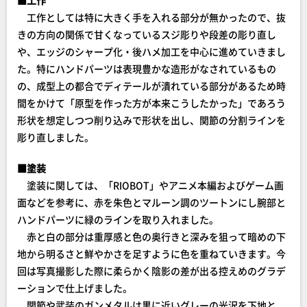
工作としては特に大きく手を入れる部分が無かったので、抜
きの方向の関係で甘くなっているスジ彫りや段差の彫り直し
や、エッジのシャープ化・後ハメ加工を中心に進めていきまし
た。特にハンドパーツは表現豊かな造形がなされているもの
の、成型上の都合でディテールが潰れている部分があるため時
間をかけて「原型を作った方が本来こうしたかった」であろう
形状を想定しつつ削り込みで形状を出し、関節の分割ラインを
彫り直しました。
■塗装
塗装に関しては、「RIOBOT」やアニメ本編およびゲーム画
面などを参考に、赤を朱色とマルーン調のツートンにし腕部と
ハンドパーツに緑のラインを取り入れました。
赤と白の部分は重厚感と色の奥行きと深みを狙って暗めの下
地から明るさと鮮やかさを足すように色を重ねていきます。今
回は写真撮影した際に柔らかく陰影の差が出る控えめのグラデ
ーションで仕上げました。
関節や武装のガンメタルは黒に近いグレーの光沢を下地と