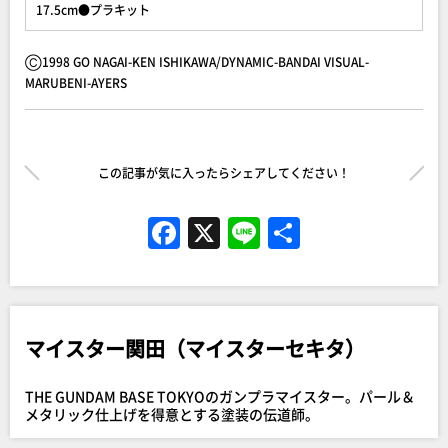
17.5cm●プラキット
Ⓒ1998 GO NAGAI-KEN ISHIKAWA/DYNAMIC-BANDAI VISUAL-
MARUBENI-AYERS
この記事が気に入ったらシェアしてください！
F
X
Li
共
a
n
有
c
e
e
マイスター関田（マイスターセキタ）
b
o
THE GUNDAM BASE TOKYOのガンプラマイスター。パール＆
o
メタリック仕上げを得意とする塗装の伝道師。