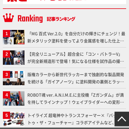
「MG 百式 Ver.2.0」を自分だけの輝きにチェンジ！最
新メタリック塗料を使ってより金属感を増した仕上が
りに!!【試し読み】
【完全リニューアル】超合金に「コン・バトラーV」
が完全新規造形で登場！気になる仕様を試作品の撮り
下ろしでご紹介!!さらに「大鉄人17」＆「ワンエイ
版権カラーから新世代ラッカーまで独創的な製品開発
ト」セット情報もお届け！【超合金の魂】
を続ける「ガイアノーツ」に塗料開発の裏側とラッカ
ー塗料の未来についてインタビュー！
ROBOT魂 ver. A.N.I.M.E.に主役機「Zガンダム」が満
を持してラインナップ！ウェイブライダーへの変形、
劇中どおりのプロポーションを再現【機動戦士Zガン
トイライズ 超竜神やトランスフォーマー×『バック・
ダム】
トゥ・ザ・フューチャー』コラボアイテムなど、タカ