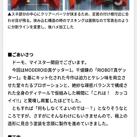
▲スネ部分の中心にクリアーパーツが挟まるため、足首の付け根付近に合
わせ目が残る。挟み込む構造の時のマスキングは面倒なので写真右のよう
に分割ラインを変更し、後ハメ加工した
■ごあいさつ
ドーモ、マイスター関田でございます。
今回はMODEROID真ゲッター1。千値錬の「RIOBOT真ゲッ
ター1」を基にキット化された今作は迫力とケレン味を両立さ
せた堂々たるプロポーションと、絶妙な疎密バランスで構成さ
れた全身のディテールで仮組みした瞬間に「これは！ カッコ
イイ!!」と驚嘆し興奮したほどでした。
ともすれば「何もしなくてよいのでは…？」となりそうなと
ころですが、さすがにそんなわけにもいきませんので、極上の
造形に見合う塗装を念頭に製作を進めていきました。
■工作