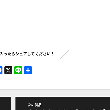
入ったらシェアしてください！
F
X
Li
共
a
n
有
c
e
e
b
次の製品
o