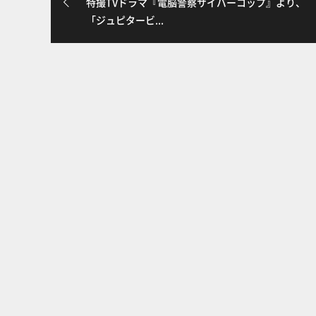
特撮TVドラマ『電脳警察サイバーコップ』より、
「ジュピタービ...