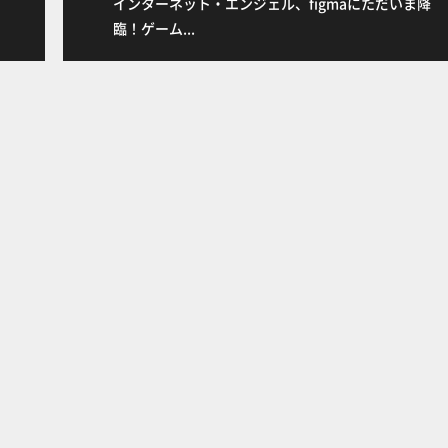
インターネット・エンジェル、figmaにただいま降
o
臨！ゲーム...
k