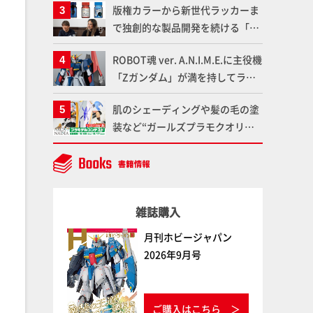
版権カラーから新世代ラッカーま
仕上がりに!!【試し読み】
魂】
で独創的な製品開発を続ける「ガ
イアノーツ」に塗料開発の裏側と
ROBOT魂 ver. A.N.I.M.E.に主役機
ラッカー塗料の未来についてイン
「Zガンダム」が満を持してライ
タビュー！
ンナップ！ウェイブライダーへの
肌のシェーディングや髪の毛の塗
変形、劇中どおりのプロポーショ
装など“ガールズプラモクオリテ
ンを再現【機動戦士Zガンダム】
ィアップ術”で仕上げる！カスタ
ム作例「白騎士ソフィエラ」が完
成！【「アルカナディアプラモデ
ルコンテスト」～8月17日（月）
雑誌購入
11:59まで応募受付中】
月刊ホビージャパン
2026年9月号
ご購入はこちら