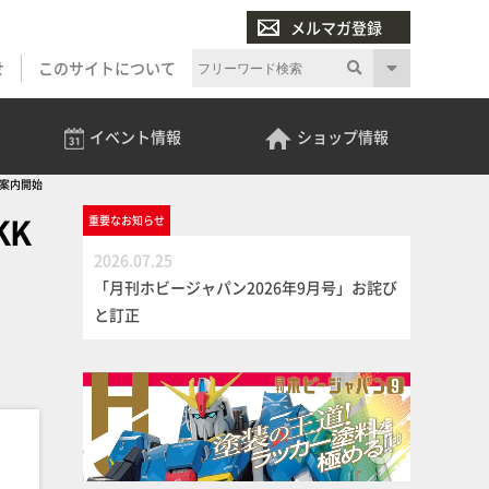
メルマガ登録
せ
このサイトについて
イベント
情報
ショップ
情報
約案内開始
KK
重要な
お知らせ
2026.07.25
「月刊ホビージャパン2026年9月号」お詫び
と訂正