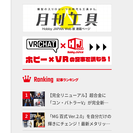
【完全リニューアル】超合金に
「コン・バトラーV」が完全新規
造形で登場！気になる仕様を試作
「MG 百式 Ver.2.0」を自分だけの
品の撮り下ろしでご紹介!!さらに
輝きにチェンジ！最新メタリック
「大鉄人17」＆「ワンエイト」セ
塗料を使ってより金属感を増した
ット情報もお届け！【超合金の