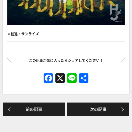
©創通・サンライズ
この記事が気に入ったらシェアしてください！
F
X
Li
共
a
n
有
c
e
e
前の記事
次の記事
b
o