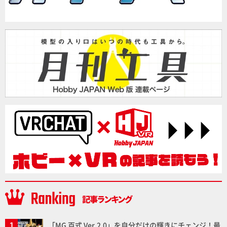
「MG 百式 Ver.2.0」を自分だけの輝きにチェンジ！最