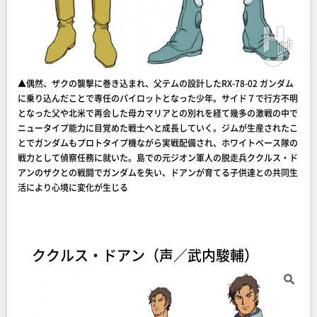
▲偶然、ザクの襲撃に巻き込まれ、父テムの設計したRX-78-02 ガンダム
に乗り込んだことで専任のパイロットとなった少年。サイド７で行方不明
となった父や北米で再会した母カマリアとの別れを経て幾多の激戦の中で
ニュータイプ能力に目覚めた戦士へと成長していく。ジムが生産されたこ
とでガンダムもプロトタイプ機ながら実戦配備され、ホワイトベース隊の
戦力として偵察任務に就いた。島での元ジオン軍人の脱走兵ククルス・ド
アンのザクとの戦闘でガンダムを失い、ドアンが育てる子供達との共同生
活により心境に変化が生じる
ククルス・ドアン（声／武内駿輔）