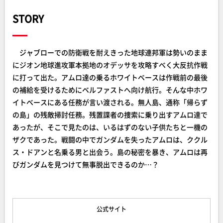
STORY
ジャブローでの防衛戦を耐えきった地球連邦軍は勢いのまま
にジオン地球進攻軍本拠地のオデッサを攻略すべく大反抗作戦
に打って出た。アムロ達の乗るホワイトベースは作戦前の最後
の補給を受けるためにベルファストへ向け航行。そんな中ホワ
イトベースにある任務が言い渡される。無人島、通称「帰らず
の島」の残敵掃討任務。残置諜者の捜索に乗り出すアムロ達で
あったが、そこで見たのは、いるはずのない子供たちと一機の
ザクであった。戦闘の中でガンダムを失ったアムロは、ククル
ス・ドアンと名乗る男と出会う。島の秘密を暴き、アムロは再
びガンダムを見つけて無事脱出できるのか…？
公式サイト