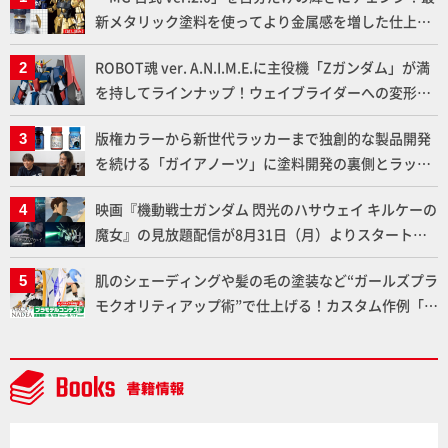
新メタリック塗料を使ってより金属感を増した仕上が
りに!!【試し読み】
ROBOT魂 ver. A.N.I.M.E.に主役機「Zガンダム」が満
を持してラインナップ！ウェイブライダーへの変形、
劇中どおりのプロポーションを再現【機動戦士Zガン
版権カラーから新世代ラッカーまで独創的な製品開発
ダム】
を続ける「ガイアノーツ」に塗料開発の裏側とラッカ
ー塗料の未来についてインタビュー！
映画『機動戦士ガンダム 閃光のハサウェイ キルケーの
魔女』の見放題配信が8月31日（月）よりスタート！
Prime Videoで国内独占配信
肌のシェーディングや髪の毛の塗装など“ガールズプラ
モクオリティアップ術”で仕上げる！カスタム作例「白
騎士ソフィエラ」が完成！【「アルカナディアプラモ
デルコンテスト」～8月17日（月）11:59まで応募受付
中】