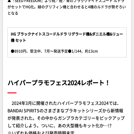
▲『SEED FREEDOM』より桃／橙／青のブラックナイトスコード ルドラ
がセットでHG化。緑のグリフィン機と合わせると4機のルドラが勢ぞろい
となる
HG ブラックナイトスコードルドラ リデラード機&ダニエル機&リュー
機 セット
●8910円、受注中、7月～発送予定●1/144、約13cm
ハイパープラモフェス2024レポート！
2024年3月に開催されたハイパープラモフェス2024では、
BANDAI SPIRITSのさまざまなプラキットシリーズから新情報
が発表された。その中からガンプラカテゴリーをピックアップ
して紹介しよう。ついに、あの大型機もキット化か…!?
※いずれも価格および発売時期未定