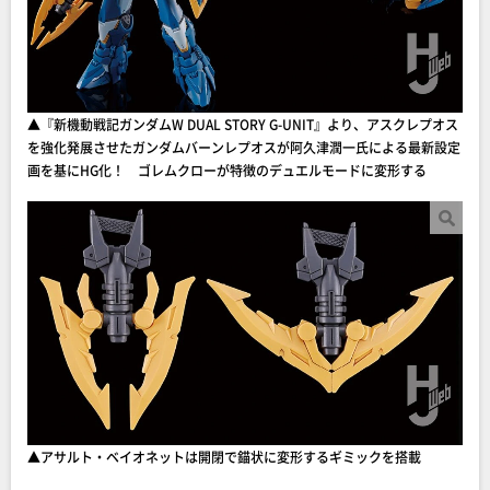
▲『新機動戦記ガンダムW DUAL STORY G-UNIT』より、アスクレプオス
を強化発展させたガンダムバーンレプオスが阿久津潤一氏による最新設定
画を基にHG化！ ゴレムクローが特徴のデュエルモードに変形する
▲アサルト・ベイオネットは開閉で錨状に変形するギミックを搭載