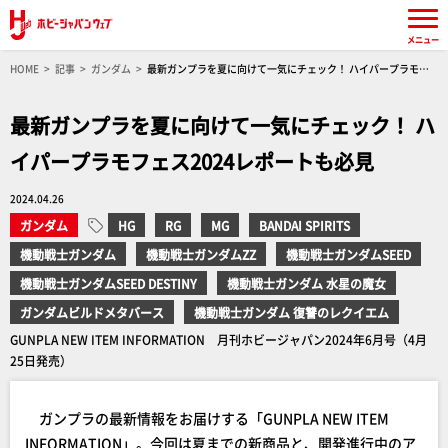
メニュー
HOME
記事
ガンダム
最新ガンプラを夏に向けて一気にチェック！ ハイパープラモフ
ェス2024レポートも必見
最新ガンプラを夏に向けて一気にチェック！ ハ
イパープラモフェス2024レポートも必見
2024.04.26
ガンダム
HG
RG
MG
BANDAI SPIRITS
機動戦士ガンダム
機動戦士ガンダムZZ
機動戦士ガンダムSEED
機動戦士ガンダムSEED DESTINY
機動戦士ガンダム 水星の魔女
ガンダムビルドメタバース
機動戦士ガンダム 復讐のレクイエム
GUNPLA NEW ITEM INFORMATION 月刊ホビージャパン2024年6月号（4月
25日発売）
ガンプラの最新情報をお届けする「GUNPLA NEW ITEM
INFORMATION」。今回は夏までの新商品と、開発進行中のア