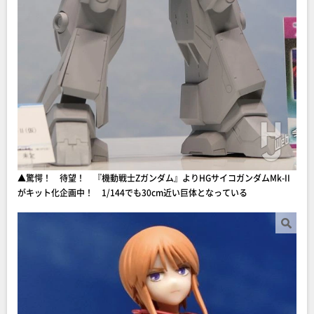
▲驚愕！ 待望！ 『機動戦士Zガンダム』よりHGサイコガンダムMk-II
がキット化企画中！ 1/144でも30cm近い巨体となっている