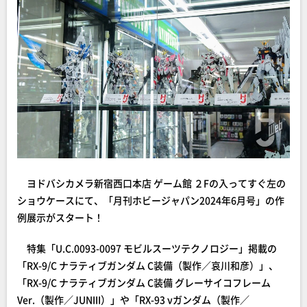
ヨドバシカメラ新宿西口本店 ゲーム館 ２Fの入ってすぐ左の
ショウケースにて、「月刊ホビージャパン2024年6月号」の作
例展示がスタート！
特集「U.C.0093-0097 モビルスーツテクノロジー」掲載の
「RX-9/C ナラティブガンダム C装備（製作／哀川和彦）」、
「RX-9/C ナラティブガンダム C装備 グレーサイコフレーム
Ver.（製作／JUNIII）」や「RX-93 νガンダム（製作／