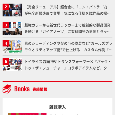
りに!!【試し読み】
【完全リニューアル】超合金に「コン・バトラーV」
が完全新規造形で登場！気になる仕様を試作品の撮り
下ろしでご紹介!!さらに「大鉄人17」＆「ワンエイ
版権カラーから新世代ラッカーまで独創的な製品開発
ト」セット情報もお届け！【超合金の魂】
を続ける「ガイアノーツ」に塗料開発の裏側とラッカ
ー塗料の未来についてインタビュー！
肌のシェーディングや髪の毛の塗装など“ガールズプラ
モクオリティアップ術”で仕上げる！カスタム作例「白
騎士ソフィエラ」が完成！【「アルカナディアプラモ
トイライズ 超竜神やトランスフォーマー×『バック・
デルコンテスト」～8月17日（月）11:59まで応募受付
トゥ・ザ・フューチャー』コラボアイテムなど、タカ
中】
ラトミーの注目アイテムをチェック!!【タカラトミー
NEWITEM】
雑誌購入