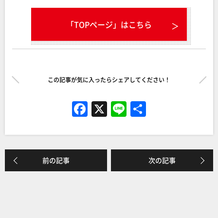
「TOPページ」はこちら
この記事が気に入ったらシェアしてください！
F
X
Li
共
a
n
有
c
e
e
前の記事
次の記事
b
o
o
k