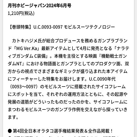
月刊ホビージャパン2024年6月号
1,210円(税込)
【巻頭特集】U.C.0093-0097 モビルスーツテクノロジー
カトキハジメ氏が総合プロデュースを務めるガンプラブラン
ド「MG Ver.Ka」最新アイテムとして4月に発売となる「ナラテ
ィブガンダム C装備」。本機を主役とする映画『機動戦士ガン
ダムNT』における物語面とガンプラとしてのプロダクツ面、双
方からの視点でさまざまなギミックが盛り込まれた本アイテム
にフィーチャーした特集をお届けします。U.C.0090年代
（0093～0097）のモビルスーツに搭載されたサイコフレーム
にスポットを当て、それぞれの運用方法とともに、その起源や
発展の道筋がどういったものだったのかを、サイコフレームに
まつわるモビルスーツのガンプラ作例を交えながら探っていき
ます。
● 第4回全日本オラタコ選手権結果発表＆全作品掲載！