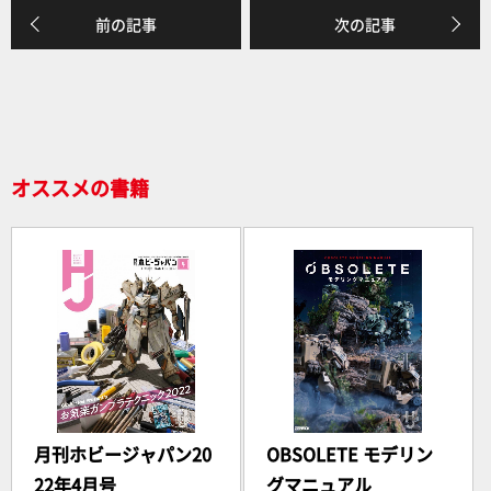
e
前の記事
次の記事
b
o
o
k
オススメの書籍
月刊ホビージャパン20
OBSOLETE モデリン
22年4月号
グマニュアル