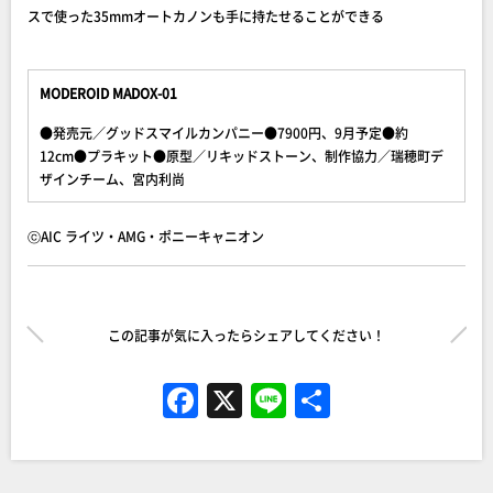
スで使った35mmオートカノンも手に持たせることができる
MODEROID MADOX-01
●発売元／グッドスマイルカンパニー●7900円、9月予定●約
12cm●プラキット●原型／リキッドストーン、制作協力／瑞穂町デ
ザインチーム、宮内利尚
ⓒAIC ライツ・AMG・ポニーキャニオン
この記事が気に入ったらシェアしてください！
F
X
Li
共
a
n
有
c
e