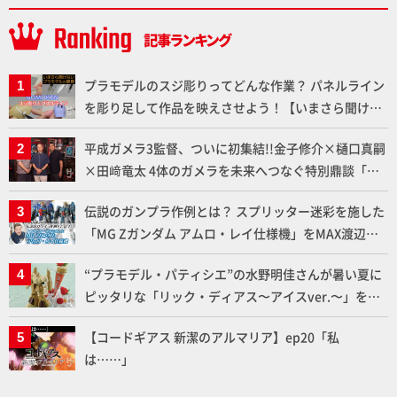
プラモデルのスジ彫りってどんな作業？ パネルライン
を彫り足して作品を映えさせよう！【いまさら聞けな
いプラモデルの基礎：スジ彫りとパネルライン】
平成ガメラ3監督、ついに初集結!!金子修介×樋口真嗣
×田﨑竜太 4体のガメラを未来へつなぐ特別鼎談「ガ
メラ永久保存化プロジェクト FINAL」
伝説のガンプラ作例とは？ スプリッター迷彩を施した
「MG Zガンダム アムロ・レイ仕様機」をMAX渡辺が
ふたたび塗る!!【試し読み】
“プラモデル・パティシエ”の水野明佳さんが暑い夏に
ピッタリな「リック・ディアス〜アイスver.〜」を製
作【ガンダムフォワード Vol.11抜粋】
【コードギアス 新潔のアルマリア】ep20「私
は……」