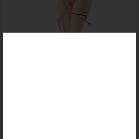
▲ 今回は聖職者らしい上品なスミレ色の沐浴着を纏い、花冠で香り付け
をしながら髪を梳かしている姿での立体化。パール塗装を施した艶感のあ
るしっとりとした柔肌が美しい