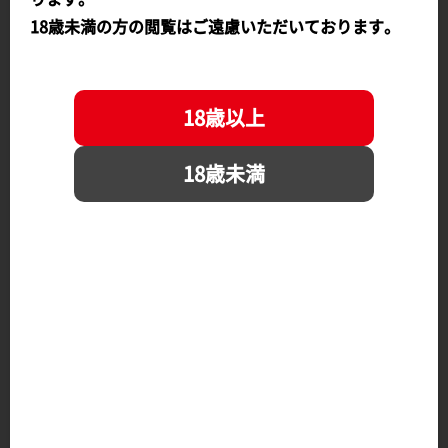
●発売元／ヴェルテクス●28600円、8月予定●1/6、約25cm●原型
18歳未満の方の閲覧はご遠慮いただいております。
／ミロ、彩色／あきもとはじめ
18歳以上
18歳未満
掲載号のご購入はこちら