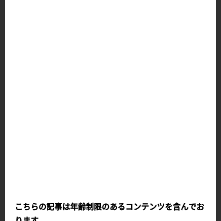
▲ 限定版には悪戯っぽい笑みがキュートな「いたずら顔」パーツが付い
てくるぞ～
こちらの記事は年齢制限のあるコンテンツを含んでお
エルフ村 第４村人 プリシラ 沐浴着ver.
ります。