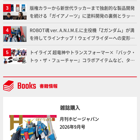
下ろしでご紹介!!さらに「大鉄人17」＆「ワンエイ
版権カラーから新世代ラッカーまで独創的な製品開発
ト」セット情報もお届け！【超合金の魂】
を続ける「ガイアノーツ」に塗料開発の裏側とラッカ
ー塗料の未来についてインタビュー！
ROBOT魂 ver. A.N.I.M.E.に主役機「Zガンダム」が満
を持してラインナップ！ウェイブライダーへの変形、
劇中どおりのプロポーションを再現【機動戦士Zガン
トイライズ 超竜神やトランスフォーマー×『バック・
ダム】
トゥ・ザ・フューチャー』コラボアイテムなど、タカ
ラトミーの注目アイテムをチェック!!【タカラトミー
NEWITEM】
雑誌購入
月刊ホビージャパン
2026年9月号