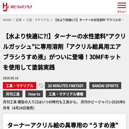
メニュー
HOME
記事
工具・マテリアル
【水より快適に?!】ターナーの水性塗料“アクリルガッ
シュ”に専用溶剤「アクリル絵具用エアブラシうすめ液」がついに登場！30MFキットを使用し
て塗装実践
【水より快適に?!】ターナーの水性塗料“アクリ
ルガッシュ”に専用溶剤「アクリル絵具用エア
ブラシうすめ液」がついに登場！30MFキット
を使用して塗装実践
2026.05.16
工具・マテリアル
30 MINUTES FANTASY
BANDAI SPIRITS
月刊工具
How to
工具・マテリアル情報
月刊工具 模型の入り口はいつの時代も工具から。 月刊ホビージャパン2026年6
月号（4月24日発売）
ターナーアクリル絵の具専用の “うすめ液”