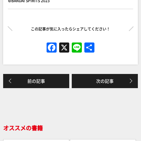
©BANDAI SPIRITS 2023
この記事が気に入ったらシェアしてください！
F
X
Li
共
a
n
有
c
e
e
前の記事
次の記事
b
o
o
k
オススメの書籍