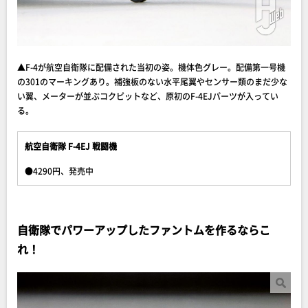
▲F-4が航空自衛隊に配備された当初の姿。機体色グレー。配備第一号機
の301のマーキングあり。補強板のない水平尾翼やセンサー類のまだ少な
い翼、メーターが並ぶコクピットなど、原初のF-4EJパーツが入ってい
る。
航空自衛隊 F-4EJ 戦闘機
●4290円、発売中
自衛隊でパワーアップしたファントムを作るならこ
れ！