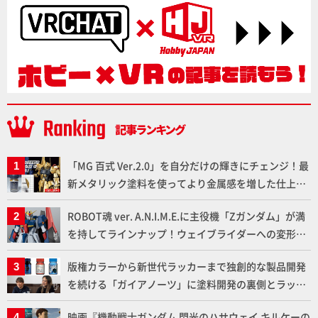
「MG 百式 Ver.2.0」を自分だけの輝きにチェンジ！最
新メタリック塗料を使ってより金属感を増した仕上が
りに!!【試し読み】
ROBOT魂 ver. A.N.I.M.E.に主役機「Zガンダム」が満
を持してラインナップ！ウェイブライダーへの変形、
劇中どおりのプロポーションを再現【機動戦士Zガン
版権カラーから新世代ラッカーまで独創的な製品開発
ダム】
を続ける「ガイアノーツ」に塗料開発の裏側とラッカ
ー塗料の未来についてインタビュー！
映画『機動戦士ガンダム 閃光のハサウェイ キルケーの