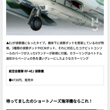
▲EJが偵察機になったタイプ。機体下に偵察ポッドを懸架しているのが特
徴。3種類の偵察ポッドやECMポッド、それに対応したコクピットコンソ
ールのパーツが入ったVランナーが新規に付属。カラーリングはベトナム
迷彩からベージュの色を濃いグレーにしたようなカラーリング
航空自衛隊 RF-4EJ 偵察機
●4730円、発売中
待ってましたのショートノーズ海洋機ならこれ！