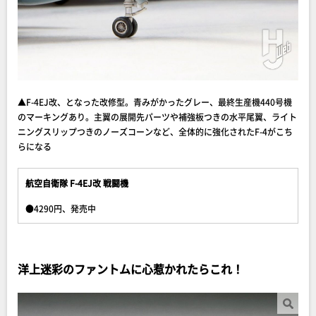
▲F-4EJ改、となった改修型。青みがかったグレー、最終生産機440号機
のマーキングあり。主翼の展開先パーツや補強板つきの水平尾翼、ライト
ニングスリップつきのノーズコーンなど、全体的に強化されたF-4がこち
らになる
航空自衛隊 F-4EJ改 戦闘機
●4290円、発売中
洋上迷彩のファントムに心惹かれたらこれ！