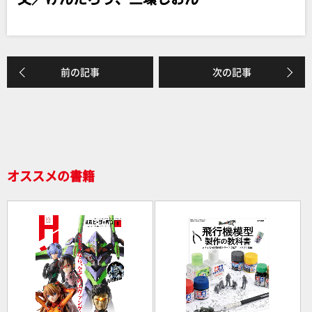
b
o
o
k
前の記事
次の記事
オススメの書籍