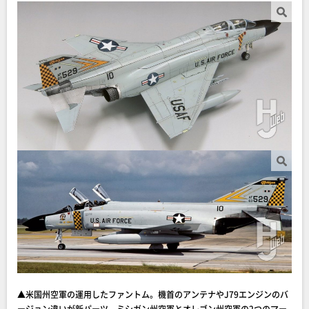
▲米国州空軍の運用したファントム。機首のアンテナやJ79エンジンのバ
ージョン違いが新パーツ。ミシガン州空軍とオレゴン州空軍の2つのマー