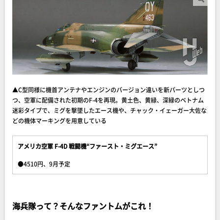
▲C型同様に機首アンテナやエンジンのバージョン違いを新パーツとしつ
つ、空軍に配備された初期のF-4を再現。黄土色、黄緑、深緑のベトナム
迷彩タイプで、ミグを撃墜したエース機や、チャック・イェーガー大佐な
どの機体マーキングを用意している
アメリカ空軍 F-4D 戦闘機“ファースト・ミグエース”
●4510円、9月予定
海兵隊って？そんなファントムがこれ！