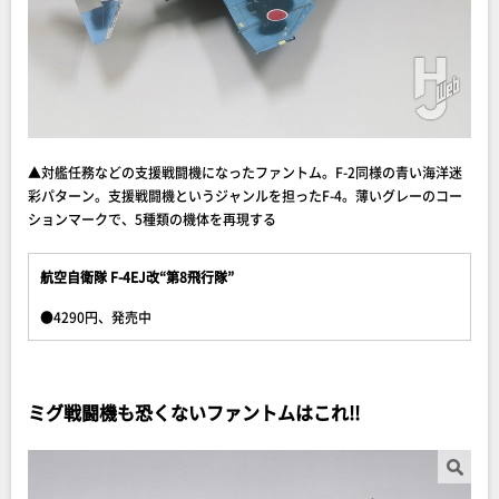
▲対艦任務などの支援戦闘機になったファントム。F-2同様の青い海洋迷
彩パターン。支援戦闘機というジャンルを担ったF-4。薄いグレーのコー
ションマークで、5種類の機体を再現する
航空自衛隊 F-4EJ改“第8飛行隊”
●4290円、発売中
ミグ戦闘機も恐くないファントムはこれ!!