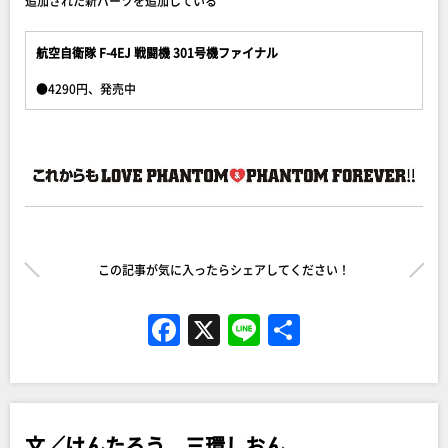
追加された新パーツを追加している
航空自衛隊 F-4EJ 戦闘機 301号機ファイナル
●4290円、発売中
この記事が気に入ったらシェアしてください！
F
X
Li
共
a
n
有
c
e
e
文／けんたろう、三環しおん