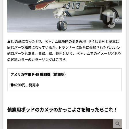
▲EJの基になったE型、ベトナム戦争時の姿を再現。F-4EJ系列と基本は
同じパーツ構成になっているが、Hランナーに新たに追加されたバルカン
砲口パーツもある。黄緑、緑、茶色という、ベトナムでのイメージどおり
の迷彩カラーのカラーリングはこちら
アメリカ空軍 F-4E 戦闘機（前期型）
●4290円、発売中
偵察用ポッドのカメラのかっこよさを知ったらこれ！