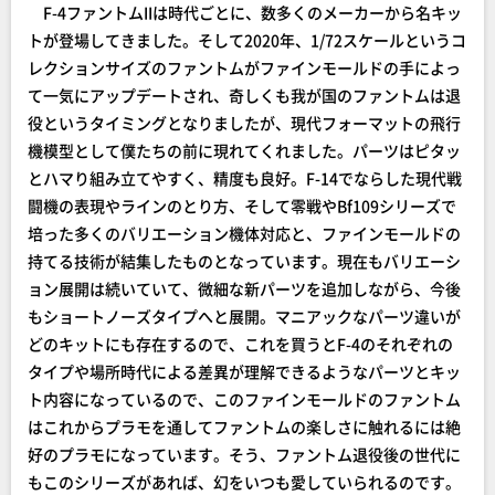
F-4ファントムIIは時代ごとに、数多くのメーカーから名キッ
トが登場してきました。そして2020年、1/72スケールというコ
レクションサイズのファントムがファインモールドの手によっ
て一気にアップデートされ、奇しくも我が国のファントムは退
役というタイミングとなりましたが、現代フォーマットの飛行
機模型として僕たちの前に現れてくれました。パーツはピタッ
とハマり組み立てやすく、精度も良好。F-14でならした現代戦
闘機の表現やラインのとり方、そして零戦やBf109シリーズで
培った多くのバリエーション機体対応と、ファインモールドの
持てる技術が結集したものとなっています。現在もバリエーシ
ョン展開は続いていて、微細な新パーツを追加しながら、今後
もショートノーズタイプへと展開。マニアックなパーツ違いが
どのキットにも存在するので、これを買うとF-4のそれぞれの
タイプや場所時代による差異が理解できるようなパーツとキッ
ト内容になっているので、このファインモールドのファントム
はこれからプラモを通してファントムの楽しさに触れるには絶
好のプラモになっています。そう、ファントム退役後の世代に
もこのシリーズがあれば、幻をいつも愛していられるのです。