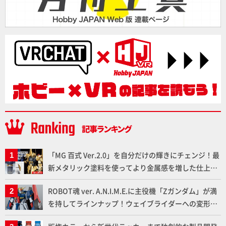
「MG 百式 Ver.2.0」を自分だけの輝きにチェンジ！最
新メタリック塗料を使ってより金属感を増した仕上が
りに!!【試し読み】
ROBOT魂 ver. A.N.I.M.E.に主役機「Zガンダム」が満
を持してラインナップ！ウェイブライダーへの変形、
劇中どおりのプロポーションを再現【機動戦士Zガン