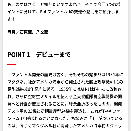
も、まずはさくっと知りたいですよね？ そこで今回5つのポ
イントに分けて、F-4 ファントムIIの変遷や魅力をご紹介しま
す！
写真／石原肇、丹文聡
POINT 1 デビューまで
ファントム開発の歴史は古く、そもそもの始まりは1954年に
マクダネル社がアメリカ海軍から発注された艦上攻撃機AH-1の
原型2機の試作契約に遡る。1955年にはAH-1はF4H-1に改称さ
れ、さらに空対空ミサイルを使える全天候艦隊防空戦闘機の開
発へと計画が変更されることに。紆余曲折あったものの、開発
テスト用の23機と初期量産型24機を製造し、これがF-4A ファ
ントムIIと呼ばれることになった。ちなみに「II」がついている
のは、同じくマクダネル社が開発したアメリカ海軍初のジェッ