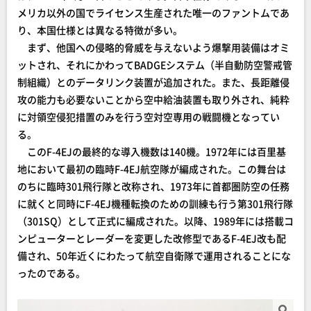
メリカ以外の国でライセンス生産された唯一のファントムであ
り、本国仕様とは異なる特徴が多い。
まず、他国への侵略的脅威を与えないよう爆撃用装備はオミ
ットされ、それにかわってBADGEシステム（半自動防空警戒管
制組織）とのデータリンク装置が追加された。また、長距離侵
攻の能力も必要ないことから空中給油装置も取り外され、純粋
に対領空侵犯措置のみを行う空対空専用の戦闘機となってい
る。
このF-4EJの最終的な導入機数は140機。1972年には百里基
地において最初の臨時F-4EJ航空隊が編成された。この舞台は
のちに臨時301飛行隊と改称され、1973年に首都圏防空の任務
に就くと同時にF-4EJ機種転換のための訓練も行う第301飛行隊
（301SQ）として正式に編成された。以降、1989年には搭載コ
ンピューターとレーダーを変更した改修型であるF-4EJ改も配
備され、50年近くにわたって航空自衛隊で運用されることにな
ったのである。