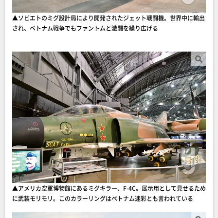
▲ソビエトのミグ設計局により開発されたジェット戦闘機。世界中に輸出
され、ベトナム戦争でもファントムと激闘を繰り広げる
▲アメリカ空軍博物館にあるミグキラー、F-4C。展示用として見せるため
に武装モリモリ。このカラーリングはベトナム迷彩とも言われている