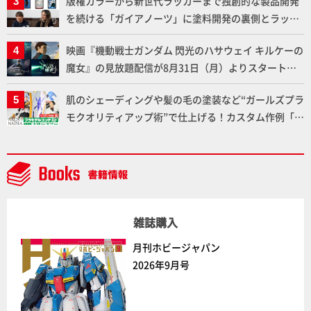
版権カラーから新世代ラッカーまで独創的な製品開発
ダム】
を続ける「ガイアノーツ」に塗料開発の裏側とラッカ
ー塗料の未来についてインタビュー！
映画『機動戦士ガンダム 閃光のハサウェイ キルケーの
魔女』の見放題配信が8月31日（月）よりスタート！
Prime Videoで国内独占配信
肌のシェーディングや髪の毛の塗装など“ガールズプラ
モクオリティアップ術”で仕上げる！カスタム作例「白
騎士ソフィエラ」が完成！【「アルカナディアプラモ
デルコンテスト」～8月17日（月）11:59まで応募受付
中】
雑誌購入
月刊ホビージャパン
2026年9月号