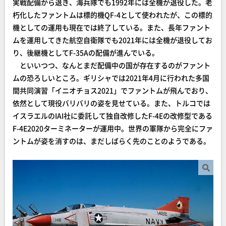
実戦配備から退き、海兵隊でも1992年には全機が退役した。老
朽化したファントムは標的機QF-4として使われたが、この標的
機としての運用も現在では終了している。また、長年ファント
ムを運用してきた航空自衛隊でも2021年には全機が退役してお
り、後継機としてF-35Aの配備が進んでいる。
といいつつ、なんとまだ配備中の国が存在するのがファント
ムの恐ろしいところ。ギリシャでは2021年4月に行われた多国
間共同演習「イニオチョス2021」でファントムが飛んでおり、
依然として現役バリバリの姿を見せている。また、トルコでは
イスラエルのIAI社に委託して独自改修したF-4Eの改修型である
F-4E2020ターミネーターが運用中。世界の軍隊から完全にファ
ントムが姿を消すのは、まだしばらく先のことのようである。