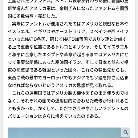
生産されたファントム。ベトナム戦争が終わった後に装備の更
新が進んだアメリカ軍は、余剰ぎみになったファントムを同盟
国に多数供与・売却した。
実際にファントムが運用されたのはアメリカと親密な日本や
イスラエル、イギリスやオーストラリア、スペインや西ドイツ
といったNATO各国、同じくNATO加盟国でありソ連と対峙す
る上で重要な位置にあるトルコとギリシャ、そしてイスラエル
と和平に合意したエジプトや革命が起きるまではアメリカにと
って重要な関係にあった産油国イラン、そして日本と並んで極
東の防波堤である韓国といった国々。これらの輸出先からも、
東西冷戦の最中でヨーロッパでもアジアでもソ連を押さえ込ま
なければならないというアメリカの思惑が見て取れる。
これらの運用国ではアメリカ製の機体をそのまま使うのでは
なく、それぞれの国での運用目的に合わせた改修が行われるこ
とも多かった。かくして、ただでさえややこしいファントムの
バリエーションはさらに増えていったのである。