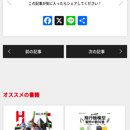
この記事が気に入ったらシェアしてください！
F
X
Li
共
a
n
有
c
e
e
前の記事
次の記事
b
o
o
k
オススメの書籍