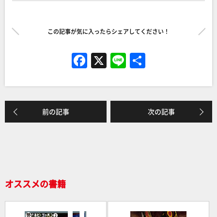
この記事が気に入ったらシェアしてください！
F
X
Li
共
a
n
有
c
e
e
前の記事
次の記事
b
o
o
k
オススメの書籍