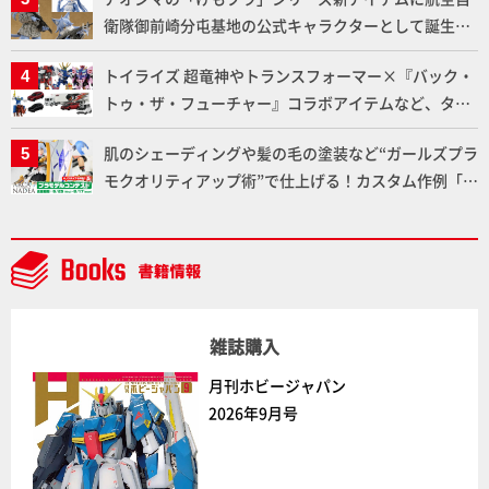
衛隊御前崎分屯基地の公式キャラクターとして誕生し
た「おまねこ」が着任！けもプラ公式サイト限定版と
トイライズ 超竜神やトランスフォーマー×『バック・
通常版の2ラインで発売！
トゥ・ザ・フューチャー』コラボアイテムなど、タカ
ラトミーの注目アイテムをチェック!!【タカラトミー
肌のシェーディングや髪の毛の塗装など“ガールズプラ
NEWITEM】
モクオリティアップ術”で仕上げる！カスタム作例「白
騎士ソフィエラ」が完成！【「アルカナディアプラモ
デルコンテスト」～8月17日（月）11:59まで応募受付
中】
雑誌購入
月刊ホビージャパン
2026年9月号