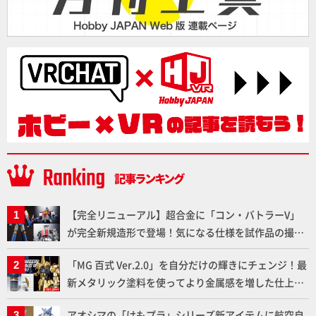
【完全リニューアル】超合金に「コン・バトラーV」
が完全新規造形で登場！気になる仕様を試作品の撮り
下ろしでご紹介!!さらに「大鉄人17」＆「ワンエイ
「MG 百式 Ver.2.0」を自分だけの輝きにチェンジ！最
ト」セット情報もお届け！【超合金の魂】
新メタリック塗料を使ってより金属感を増した仕上が
りに!!【試し読み】
アオシマの「けもプラ」シリーズ新アイテムに航空自