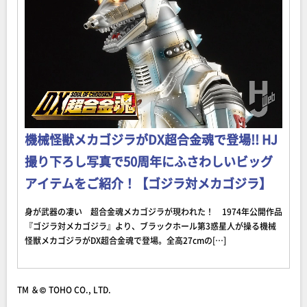
機械怪獣メカゴジラがDX超合金魂で登場!! HJ
撮り下ろし写真で50周年にふさわしいビッグ
アイテムをご紹介！【ゴジラ対メカゴジラ】
身が武器の凄い 超合金魂メカゴジラが現われた！ 1974年公開作品
『ゴジラ対メカゴジラ』より、ブラックホール第3惑星人が操る機械
怪獣メカゴジラがDX超合金魂で登場。全高27cmの[…]
TM ＆© TOHO CO., LTD.