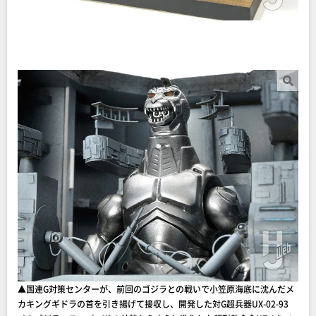
▲国連G対策センターが、前回のゴジラとの戦いで小笠原海底に沈んだメ
カキングギドラの首を引き揚げて接収し、開発した対G超兵器UX-02-93