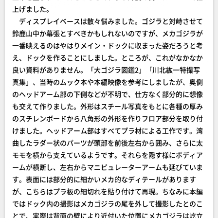
上げました。
ディスプレイベースは散々悩みました。ゴジラと対峙させて
鈴鹿山中か幕張とすべきかもしれないのですが、メカゴジラが
一番映えるのはやはりメイン・ドックに収まった姿だろうと考
え、ドックを作ることにしました。ところが、これがなかなか
良い資料がありません。「大ゴジラ図鑑2」「川北紘一特撮写
真集」、当時のムック本や本編映像を参考にしましたが、奥側
のヘッドアーム部の下側などが不明で、仕方なく部分的に想像
も交えて作りました。外形はスチール写真をもとに各種の厚み
のスチレンボードから八角形の外形を作りフロア部分を取り付
けました。ヘッドアーム部はすべてプラ材による工作です。湾
曲したラダー状のパーツが頭部を前後左右から囲み、さらに太
モモを横から支えているようです。それらを隠す様にポディア
ームが横断し、左右からマニピュレーターアームも延びていま
す。表面には部分的に細かいメカ的なディテールがあります
が、こちらはプラ板の細切れを貼り付けて再現。ちなみに本編
ではドック内の撮影はメカゴジラの尾を外して撮影したとのこ
とで、実際は背面の壁により近付いた位置にメカゴジラは屹立