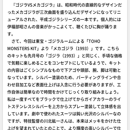
『ゴジラVSメカゴジラ』は、昭和時代の直線的なデザインだ
ったメカゴジラが三次曲面を盛り込んだデザインになってリニ
ューアルされた、平成ゴジラシリーズの一本です。個人的には
伊福部昭さんの音楽がかっこよくて、聴くたびに胸が踊りま
す。
さて、今回は東宝・ゴジラルームによる「TOHO
MONSTERS KIT」より「メカゴジラ（1993）」です。こちら
のキットも先月号の「ゴジラ（1993）」と同じく、手頃な価格
で気軽に楽しめることをコンセプトにしているようで、キット
の内容はごくシンプルなもので下アゴや頭部、腕、脚は可動と
なっています。シルバー塗装のため、パーティングラインや合
わせ目加工など表面仕上げは入念に行う必要がありますが、工
作自体は簡単なので時間をかけてじっくり取り組みましょう。
私は一度すべてをブラックで仕上げてからガイアカラーのライ
トステンレスシルバーを上方からスプレー塗装して立体感を出
しています。劇中で使われたスーツは鈍い光沢のシルバーなの
ですが、特技監督の川北紘一さんは、本来はメッキをかけた仕
上げを望まれていたとのことで、より輝度の高いシルバーで仕