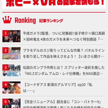
平成ガメラ3監督、ついに初集結!!金子修介×樋口真嗣
×田﨑竜太 4体のガメラを未来へつなぐ特別鼎談「ガ
メラ永久保存化プロジェクト FINAL」
プラモデルのスジ彫りってどんな作業？ パネルライン
を彫り足して作品を映えさせよう！【いまさら聞けな
いプラモデルの基礎：スジ彫りとパネルライン】
伝説のガンプラ作例とは？ スプリッター迷彩を施した
「MG Zガンダム アムロ・レイ仕様機」をMAX渡辺が
ふたたび塗る!!【試し読み】
【コードギアス 新潔のアルマリア】ep20「私
は……」
【完全リニューアル】超合金に「コン・バトラーV」
が完全新規造形で登場！気になる仕様を試作品の撮り