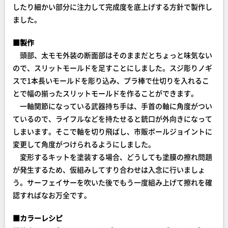
したり細かい部分に注力して完成度を底上げする方針で製作し
ました。
■製作
頭部、太モモ外装の断面部はそのままだとちょっと味気ない
ので、スリットモールドを足すことにしました。スジ彫りノギ
スで1本長いモールドを彫り込み、プラ棒で仕切りを入れるこ
とで幅の揃ったスリットモールドを作ることができます。
一軸関節になっている武器持ち手は、手首の軸に角度がつい
ているので、ライフルなどを持たせると銃口が外向きになって
しまいます。そこで軸を切り飛ばし、市販ボールジョイントに
変更して角度がつけられるようにしました。
変形するキットを塗装する場合、どうしても塗膜の擦れ問題
が発生するため、仮組みしてすり合わせは入念に行いましょ
う。サーフェイサーを吹いた後でもう一度組み上げて擦れを確
認すればなお万全です。
■カラーレシピ