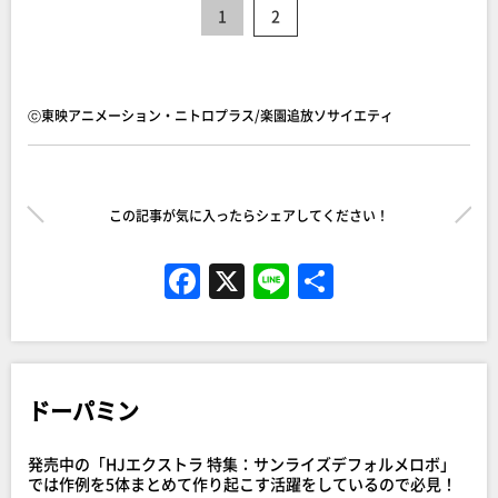
1
2
ⓒ東映アニメーション・ニトロプラス/楽園追放ソサイエティ
この記事が気に入ったらシェアしてください！
F
X
Li
共
a
n
有
c
e
e
ドーパミン
b
o
発売中の「HJエクストラ 特集：サンライズデフォルメロボ」
o
では作例を5体まとめて作り起こす活躍をしているので必見！