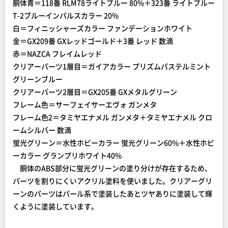
胴体青＝118番 RLM78ライトブルー 80%＋323番 ライトブルー
T-2ブルーインパルスカラー 20%
白＝フィニッシャーズカラー ファンデーションホワイト
金＝GX209番 GXレッドゴールド＋3番 レッド 数滴
赤＝NAZCA フレイムレッド
クリアーパーツ1層目＝ガイアカラー プリズムパステルミント
グリーンブルー
クリアーパーツ2層目＝GX205番 GXメタルグリーン
フレーム色＝サーフェイサーエヴォ ガンメタ
フレーム色2＝タミヤエナメル ガンメタ＋タミヤエナメル クロ
ームシルバー 数滴
蛍光グリーン＝水性ホビーカラー 蛍光グリーン60%＋水性ホビ
ーカラー グランプリホワイト40%
胴体のABS部分に蛍光グリーンの塗り分けが存在するため、
パーツを割りにくいアクリル塗料を使いました。クリアーグリ
ーンのパーツはパール系で塗装したあとツヤありに塗装して輝
くように塗装しています。