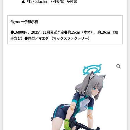
▲「Takodachi」（別表情）が付属
figma 一伊那尓栖
●16800円、2025年11月発送予定●約15cm（本体）、約19cm （触
手含む）●原型／マエダ （マックスファクトリー）