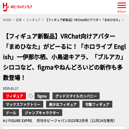
メニュー
HOME
記事
フィギュア
【フィギュア新製品】VRChat向けアバター「まめひなた」が
どーるに！「ホロライブ English」一伊那尓栖、小鳥遊キアラ、「ブルアカ」シロコなど、
figmaやねんどろいどの新作も多数登場！
【フィギュア新製品】VRChat向けアバター
「まめひなた」がどーるに！「ホロライブ Engl
ish」一伊那尓栖、小鳥遊キアラ、「ブルアカ」
シロコなど、figmaやねんどろいどの新作も多
数登場！
2025.01.17
フィギュア
figma
グッドスマイルカンパニー
マックスファクトリー
美少女フィギュア
可動フィギュア
ドール
ジャンプキャラクター
HJ FIGURE EXPRE 月刊ホビージャパン2025年2月号（12月24日発売）