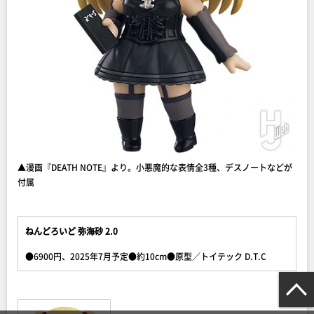
▲漫画『DEATH NOTE』より。小悪魔的な表情全3種、デスノートなどが
付属
ねんどろいど 弥海砂 2.0
●6900円、2025年7月予定●約10cm●原型／トイテック D.T.C