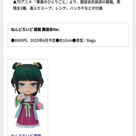
▲TVアニメ 『薬屋のひとりごと』より、園遊会衣装姿の猫猫。表
情全3種、毒入りスープ、レンゲ、ハンカチなどが付属
ねんどろいど 猫猫 園遊会Ver.
●6900円、2025年6月予定●約10cm●原型／Dogu
ねんどろいど 猫猫