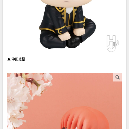
▲ 沖田総悟