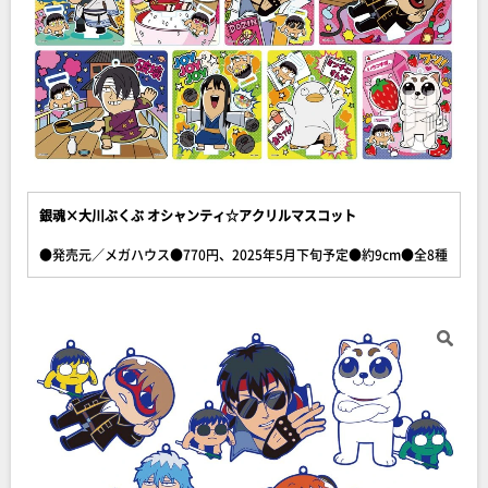
銀魂×大川ぶくぶ オシャンティ☆アクリルマスコット
●発売元／メガハウス●770円、2025年5月下旬予定●約9cm●全8種