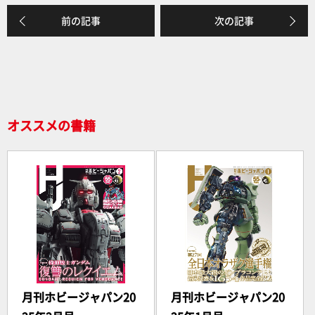
e
前の記事
次の記事
b
o
o
k
オススメの書籍
月刊ホビージャパン20
月刊ホビージャパン20