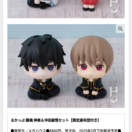
るかっぷ 銀魂 神楽＆沖田総悟セット【限定座布団付き】
●発売元／メガハウス●8800円、受注中、2025年5月下旬発送予定●