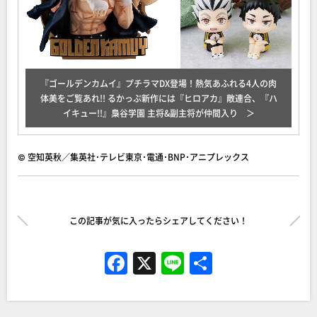
『ゴールデンカムイ』プチラマDX登場！熱気あふれる4人の肉
体美をご覧あれ!! るかっぷ新作には『ヒロアカ』敵連合、『ハ
イキュー!!』梟谷学園 主将&副主将が仲間入り
© 空知英秋／集英社･テレビ東京･電通･BNP･アニプレックス
この記事が気に入ったらシェアしてください！
F
X
Li
共
a
n
有
c
e