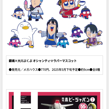
銀魂×大川ぶくぶ オシャンティ♡ラバーマスコット
●発売元／メガハウス●770円、2025年5月下旬予定●約9cm●全8種