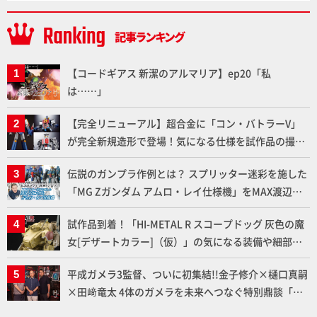
【コードギアス 新潔のアルマリア】ep20「私
は……」
【完全リニューアル】超合金に「コン・バトラーV」
が完全新規造形で登場！気になる仕様を試作品の撮り
下ろしでご紹介!!さらに「大鉄人17」＆「ワンエイ
伝説のガンプラ作例とは？ スプリッター迷彩を施した
ト」セット情報もお届け！【超合金の魂】
「MG Zガンダム アムロ・レイ仕様機」をMAX渡辺が
ふたたび塗る!!【試し読み】
試作品到着！「HI-METAL R スコープドッグ 灰色の魔
女[デザートカラー]（仮）」の気になる装備や細部な
ど商品仕様を撮り下ろしでお届け!! 【装甲騎兵ボトム
平成ガメラ3監督、ついに初集結!!金子修介×樋口真嗣
ズ】
×田﨑竜太 4体のガメラを未来へつなぐ特別鼎談「ガ
メラ永久保存化プロジェクト FINAL」