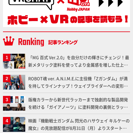
「MG 百式 Ver.2.0」を自分だけの輝きにチェンジ！最
新メタリック塗料を使ってより金属感を増した仕上が
りに!!【試し読み】
ROBOT魂 ver. A.N.I.M.E.に主役機「Zガンダム」が満
を持してラインナップ！ウェイブライダーへの変形、
劇中どおりのプロポーションを再現【機動戦士Zガン
版権カラーから新世代ラッカーまで独創的な製品開発
ダム】
を続ける「ガイアノーツ」に塗料開発の裏側とラッカ
ー塗料の未来についてインタビュー！
映画『機動戦士ガンダム 閃光のハサウェイ キルケーの
魔女』の見放題配信が8月31日（月）よりスタート！