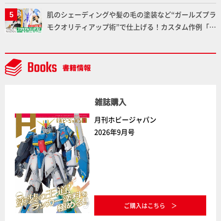
Prime Videoで国内独占配信
肌のシェーディングや髪の毛の塗装など“ガールズプラ
モクオリティアップ術”で仕上げる！カスタム作例「白
騎士ソフィエラ」が完成！【「アルカナディアプラモ
デルコンテスト」～8月17日（月）11:59まで応募受付
中】
雑誌購入
月刊ホビージャパン
2026年9月号
ご購入はこちら