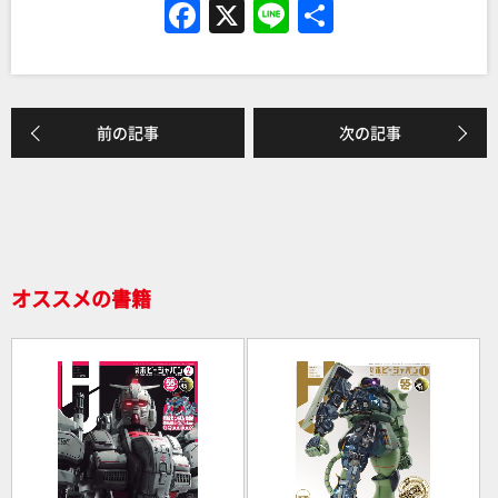
F
X
Li
共
a
n
有
c
e
e
前の記事
次の記事
b
o
o
k
オススメの書籍