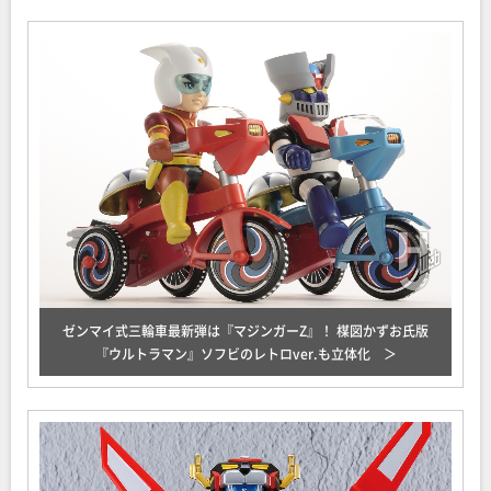
ゼンマイ式三輪車最新弾は『マジンガーZ』！ 楳図かずお氏版
『ウルトラマン』ソフビのレトロver.も立体化