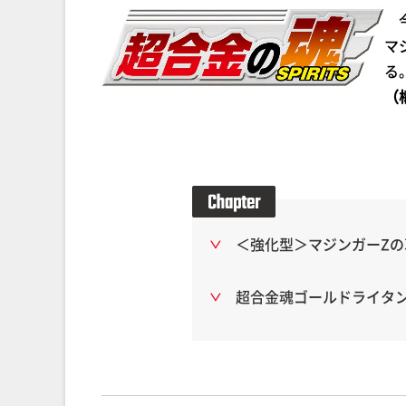
今
マ
る
（
＜強化型＞マジンガーZの革
超合金魂ゴールドライタン