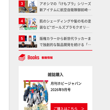
アオシマの「けもプラ」シリーズ
仕上がりに!!【試し読み】
魂】
新アイテムに航空自衛隊御前崎分
屯基地の公式キャラクターとして
肌のシェーディングや髪の毛の塗
誕生した「おまねこ」が着任！け
装など“ガールズプラモクオリテ
もプラ公式サイト限定版と通常版
ィアップ術”で仕上げる！カスタ
の2ラインで発売！
版権カラーから新世代ラッカーま
ム作例「白騎士ソフィエラ」が完
で独創的な製品開発を続ける「ガ
成！【「アルカナディアプラモデ
イアノーツ」に塗料開発の裏側と
ルコンテスト」～8月17日（月）
ラッカー塗料の未来についてイン
11:59まで応募受付中】
タビュー！
雑誌購入
月刊ホビージャパン
2026年9月号
ご購入はこちら