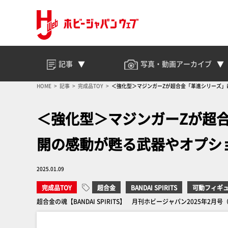
記事
写真・動画
アーカイブ
HOME
記事
完成品TOY
＜強化型＞マジンガーZが超合金「革進シリーズ」
＜強化型＞マジンガーZが超
開の感動が甦る武器やオプショ
2025.01.09
完成品TOY
超合金
BANDAI SPIRITS
可動フィギ
超合金の魂【BANDAI SPIRITS】 月刊ホビージャパン2025年2月号