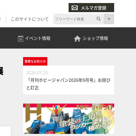
メルマガ登録
せ
このサイトについて
イベント
情報
ショップ
情報
重要な
お知らせ
展
2026.07.25
「月刊ホビージャパン2026年9月号」お詫び
と訂正