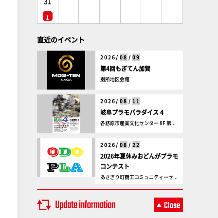
31
1
直近のイベント
2026/
08
/
09
第4回もぎてん加賀
別所地区会館
2026/
08
/
11
岐阜プラモパラダイス 4
各務原市産業文化センター 8F 第...
2026/
08
/
22
2026年夏休みおどんがプラモ
コンテスト
あさぎり町商工コミュニティーセ...