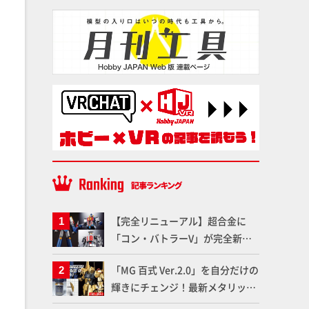
【完全リニューアル】超合金に
「コン・バトラーV」が完全新規
造形で登場！気になる仕様を試作
「MG 百式 Ver.2.0」を自分だけの
品の撮り下ろしでご紹介!!さらに
輝きにチェンジ！最新メタリック
「大鉄人17」＆「ワンエイト」セ
塗料を使ってより金属感を増した
ット情報もお届け！【超合金の