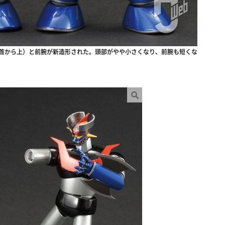
頭部（首から上）と前腕が新造形された。頭部がやや小さくなり、前腕も短くな