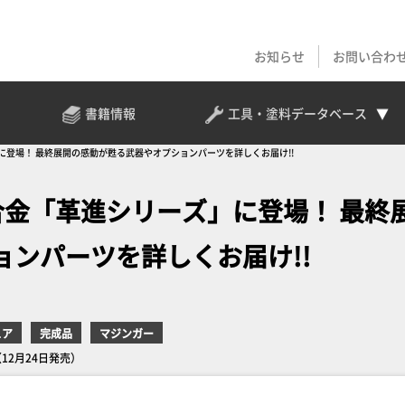
お知らせ
お問い合わ
書籍情報
工具・塗料
データベース
に登場！ 最終展開の感動が甦る武器やオプションパーツを詳しくお届け!!
合金「革進シリーズ」に登場！ 最終
ンパーツを詳しくお届け!!
ュア
完成品
マジンガー
（12月24日発売）