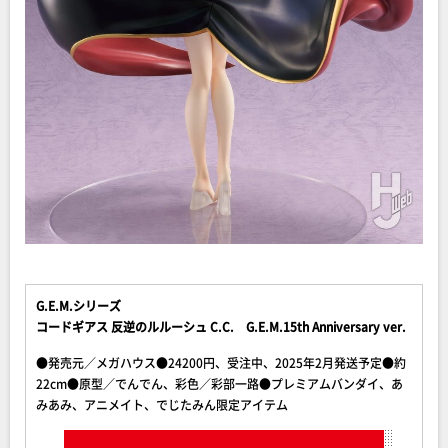
G.E.M.シリーズ
コードギアス 反逆のルルーシュ C.C. G.E.M.15th Anniversary ver.
●発売元／メガハウス●24200円、受注中、2025年2月発送予定●約
22cm●原型／でんでん、彩色／彩部一路●プレミアムバンダイ、あ
みあみ、アニメイト、でじたみん限定アイテム