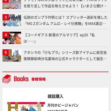
を彫り足して作品を映えさせよう！【いまさら聞けな
いプラモデルの基礎：スジ彫りとパネルライン】
伝説のガンプラ作例とは？ スプリッター迷彩を施した
「MG Zガンダム アムロ・レイ仕様機」をMAX渡辺が
ふたたび塗る!!【試し読み】
【コードギアス 新潔のアルマリア】ep20「私
は……」
アオシマの「けもプラ」シリーズ新アイテムに航空自
衛隊御前崎分屯基地の公式キャラクターとして誕生し
た「おまねこ」が着任！けもプラ公式サイト限定版と
通常版の2ラインで発売！
雑誌購入
月刊ホビージャパン