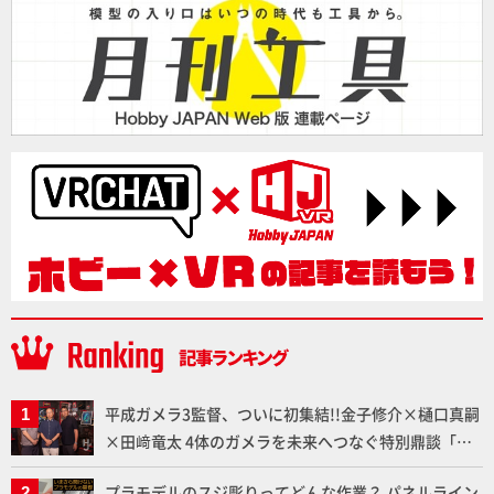
平成ガメラ3監督、ついに初集結!!金子修介×樋口真嗣
×田﨑竜太 4体のガメラを未来へつなぐ特別鼎談「ガ
メラ永久保存化プロジェクト FINAL」
プラモデルのスジ彫りってどんな作業？ パネルライン