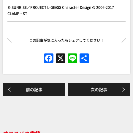
© SUNRISE／PROJECT L-GEASS Character Design © 2006-2017
CLAMP・ST
この記事が気に入ったらシェアしてください！
F
X
Li
共
a
n
有
c
e
e
前の記事
次の記事
b
o
o
k