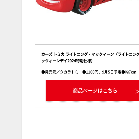
カーズ トミカ ライトニング・マックィーン（ライトニン
ックィーンデイ2024特別仕様）
●発売元／タカラトミー●1100円、9月5日予定●約7cm
商品ページはこちら