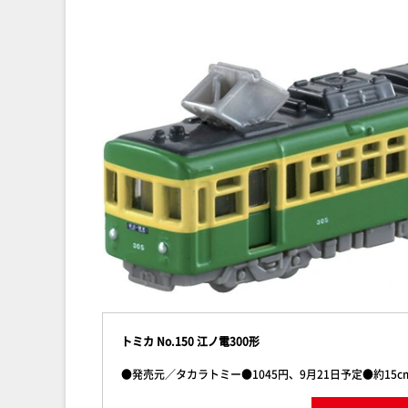
トミカ No.150 江ノ電300形
●発売元／タカラトミー●1045円、9月21日予定●約15c