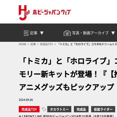
記事
写真・動画
アーカイブ
HOME
記事
完成品TOY
「トミカ」と「ホロライブ」コラボのドリームト
「トミカ」と「ホロライブ」
モリー新キットが登場！『【
アニメグッズもピックアップ
2024.09.06
完成品TOY
タカラトミー
完成品
仮面ライダー
HJ FRONT LINE 月刊ホビージャパン2024年10月号（8月23日発売）