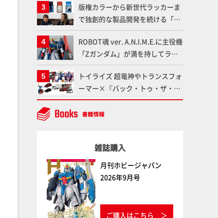
版権カラーから新世代ラッカーま
品の撮り下ろしでご紹介!!さらに
で独創的な製品開発を続ける「ガ
「大鉄人17」＆「ワンエイト」セ
イアノーツ」に塗料開発の裏側と
ット情報もお届け！【超合金の
ROBOT魂 ver. A.N.I.M.E.に主役機
ラッカー塗料の未来についてイン
魂】
「Zガンダム」が満を持してライ
タビュー！
ンナップ！ウェイブライダーへの
トイライズ 超竜神やトランスフォ
変形、劇中どおりのプロポーショ
ーマー×『バック・トゥ・ザ・フ
ンを再現【機動戦士Zガンダム】
ューチャー』コラボアイテムな
ど、タカラトミーの注目アイテム
をチェック!!【タカラトミー
NEWITEM】
雑誌購入
月刊ホビージャパン
2026年9月号
ご購入はこちら