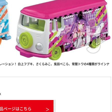
ラボレーション！ 白上フブキ、さくらみこ、兎田ぺこら、常闇トワの4種類がラインナ
m
品ページはこちら