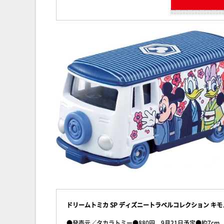
ドリームトミカ SP ディズニートラベルコレクション キモ
●発売元／タカラトミー●880円、9月21日予定●約7cm