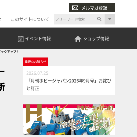
メルマガ登録
せ
このサイトについて
イベント
情報
ショップ
情報
ピックアップ！
重要な
お知らせ
ー
2026.07.25
「月刊ホビージャパン2026年9月号」お詫び
新
と訂正