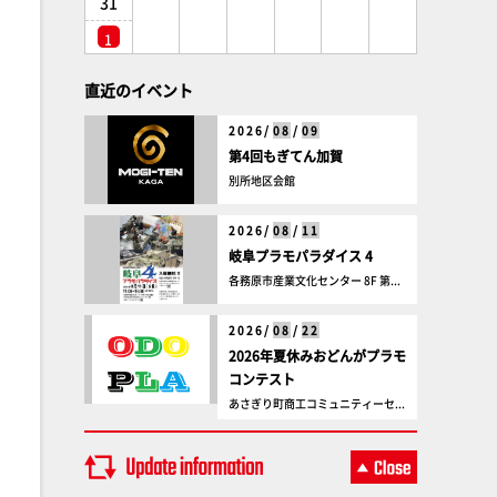
31
1
直近のイベント
2026/
08
/
09
第4回もぎてん加賀
別所地区会館
2026/
08
/
11
岐阜プラモパラダイス 4
各務原市産業文化センター 8F 第...
2026/
08
/
22
2026年夏休みおどんがプラモ
コンテスト
あさぎり町商工コミュニティーセ...