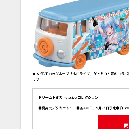
▲ 女性VTuberグループ「ホロライブ」がトミカと夢のコ
ップ
ドリームトミカ hololive コレクション
●発売元／タカラトミー●各880円、9月28日予定●約7c
商