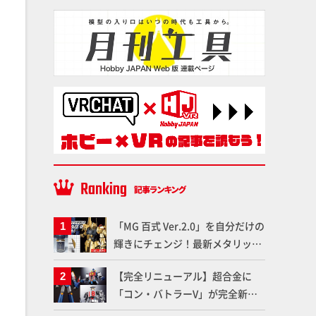
「MG 百式 Ver.2.0」を自分だけの
輝きにチェンジ！最新メタリック
塗料を使ってより金属感を増した
【完全リニューアル】超合金に
仕上がりに!!【試し読み】
「コン・バトラーV」が完全新規
造形で登場！気になる仕様を試作