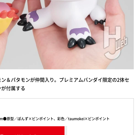
モン＆パタモンが仲間入り。プレミアムバンダイ限定の2体セ
ンが付属する
cm●原型／ぽんず×ピンポイント、彩色／taumokei×ピンポイント