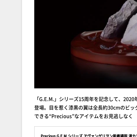
「G.E.M.」シリーズ15周年を記念して、2
登場。目を惹く漆黒の翼は全長約30cmのビ
できる“Precious”なアイテムをお見逃しなく
Precious G.E.M.シリーズ ヱヴァンゲリヲン新劇場版 渚カヲル