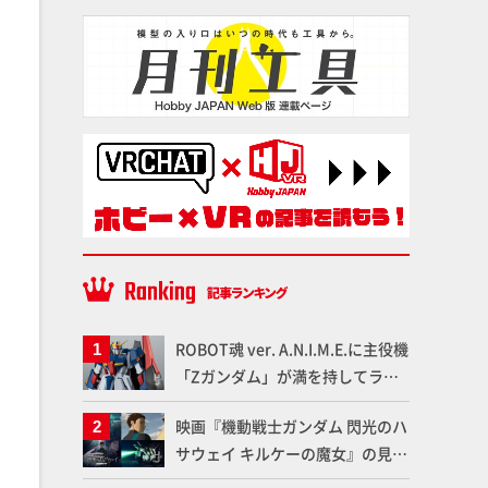
ROBOT魂 ver. A.N.I.M.E.に主役機
「Zガンダム」が満を持してライ
ンナップ！ウェイブライダーへの
映画『機動戦士ガンダム 閃光のハ
変形、劇中どおりのプロポーショ
サウェイ キルケーの魔女』の見放
ンを再現【機動戦士Zガンダム】
題配信が8月31日（月）よりスタ