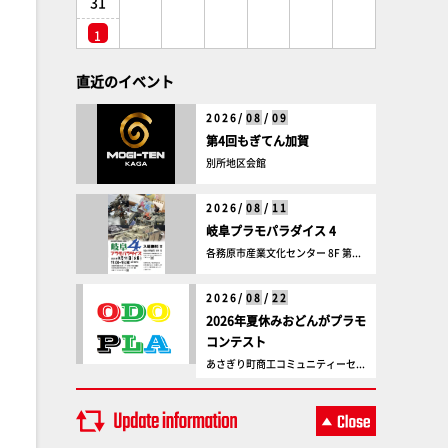
31
1
直近のイベント
2026/
08
/
09
第4回もぎてん加賀
別所地区会館
2026/
08
/
11
岐阜プラモパラダイス 4
各務原市産業文化センター 8F 第...
2026/
08
/
22
2026年夏休みおどんがプラモ
コンテスト
あさぎり町商工コミュニティーセ...