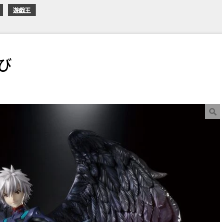
遊戯王
び