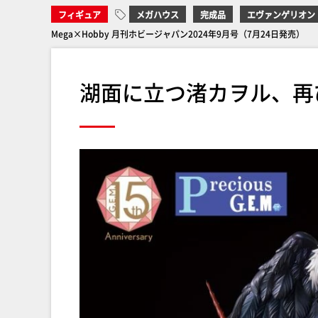
フィギュア
メガハウス
完成品
エヴァンゲリオン
Mega×Hobby 月刊ホビージャパン2024年9月号（7月24日発売）
湖面に立つ渚カヲル、再