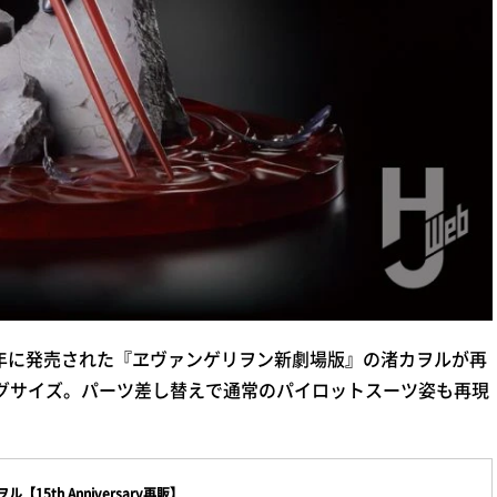
020年に発売された『ヱヴァンゲリヲン新劇場版』の渚カヲルが再
ッグサイズ。パーツ差し替えで通常のパイロットスーツ姿も再現
【15th Anniversary再販】