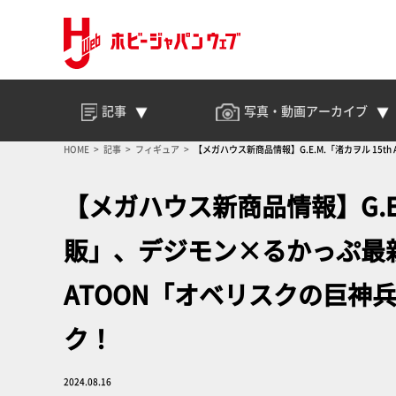
記事
写真・動画
アーカイブ
HOME
記事
フィギュア
【メガハウス新商品情報】G.E.M.「渚カヲル 15
【メガハウス新商品情報】G.E.M.
販」、デジモン×るかっぷ最
ATOON「オベリスクの巨神
ク！
2024.08.16