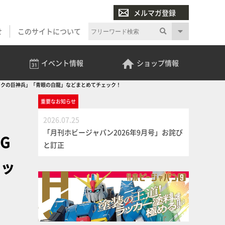
メルマガ登録
せ
このサイトについて
イベント
情報
ショップ
情報
オベリスクの巨神兵」「青眼の白龍」などまとめてチェック！
重要な
お知らせ
2026.07.25
「月刊ホビージャパン2026年9月号」お詫び
G
と訂正
ェッ