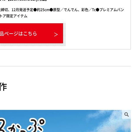
注締切、12月発送予定●約25cm●原型／でんでん、彩色／Tc●プレミアムバン
トア限定アイテム
品ページはこちら
作