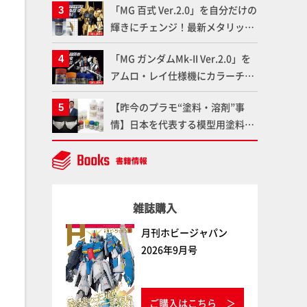
「MG 百式 Ver.2.0」を自分だけの
ート！Prime Videoで国内独占配
輝きにチェンジ！最新メタリック
信
塗料を使ってより金属感を増した
「MG ガンダムMk-II Ver.2.0」を
仕上がりに!!【試し読み】
アムロ・レイ仕様機にカラーチェ
ンジ!! ラッカー塗料の定番技法を
【昨今のプラモ“塗料・溶剤”事
押さえるだけでハイクオリティの
情】日本を代表する模型用塗料
作例に!!【試し読み】
「Mr.カラー」やツールメーカー
である「GSIクレオス」が語るラ
ッカー塗料の未来とは？
雑誌購入
月刊ホビージャパン
2026年9月号
ご購入はこちら