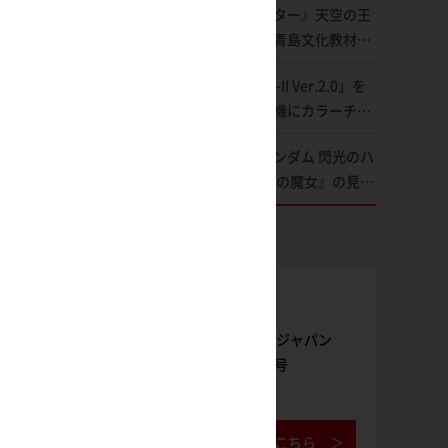
『モンスターハンター』天空の王
変形、劇中どおりのプロポーショ
者・リオレウスが青島文化教材社
ンを再現【機動戦士Zガンダム】
「PLAfig.」にラインナップ！原
「MG ガンダムMk-II Ver.2.0」を
型・蟹蟲修造氏の彩色作例で超ハ
アムロ・レイ仕様機にカラーチェ
イディテールかつ躍動感に満ちた
ンジ!! ラッカー塗料の定番技法を
造形をチェック
映画『機動戦士ガンダム 閃光のハ
押さえるだけでハイクオリティの
サウェイ キルケーの魔女』の見放
作例に!!【試し読み】
題配信が8月31日（月）よりスタ
ート！Prime Videoで国内独占配
信
雑誌購入
月刊ホビージャパン
2026年9月号
ご購入はこちら