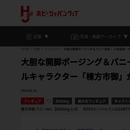
記事
写真・動画
アーカイブ
HOME
記事
フィギュア
大胆な開脚ポージング＆バニー衣装！ 人気絵師・大
大胆な開脚ポージング＆バニ
ルキャラクター「棟方市御」が
2024.06.18
フィギュア
BINDing
美少女フィギュア
キャスト
棟方市御 バニーVer.【BINDing 1/4】 月刊ホビージャパン2024