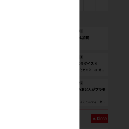
1
直近のイベント
2026/
08
/
09
第4回もぎてん加賀
別所地区会館
2026/
08
/
11
岐阜プラモパラダイス 4
各務原市産業文化センター 8F 第...
2026/
08
/
22
2026年夏休みおどんがプラモ
コンテスト
あさぎり町商工コミュニティーセ...