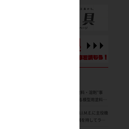
【昨今のプラモ“塗料・溶剤”事
情】日本を代表する模型用塗料
「Mr.カラー」やツールメーカー
ROBOT魂 ver. A.N.I.M.E.に主役機
である「GSIクレオス」が語るラ
「Zガンダム」が満を持してライ
ッカー塗料の未来とは？
ンナップ！ウェイブライダーへの