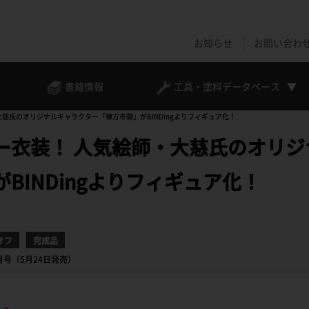
お知らせ
お問い合わ
書籍情報
工具・塗料
データベース
慈氏のオリジナルキャラクター「棟方市御」がBINDingよりフィギュア化！
ー衣装！ 人気絵師・大慈氏のオリジ
BINDingよりフィギュア化！
オフ
完成品
年7月号（5月24日発売）