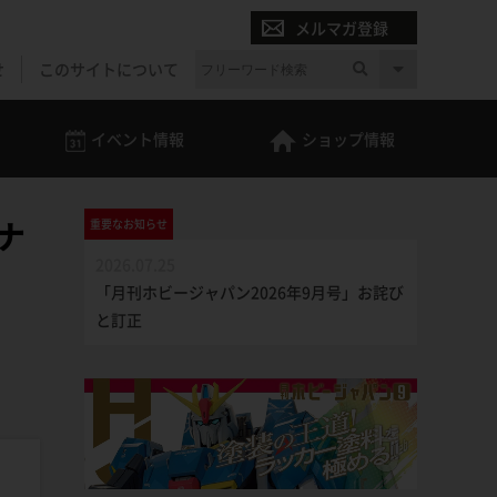
メルマガ登録
せ
このサイトについて
イベント
情報
ショップ
情報
ナ
重要な
お知らせ
2026.07.25
「月刊ホビージャパン2026年9月号」お詫び
と訂正