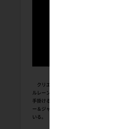
クリエイターとのコラボフィギュアシリーズ
ルレーン』の周年記念イラストやVtuberの
手掛けるオリジナルキャラクター、棟方市御が
ー＆ジャケットスタイルでありながら、躍動的
いる。