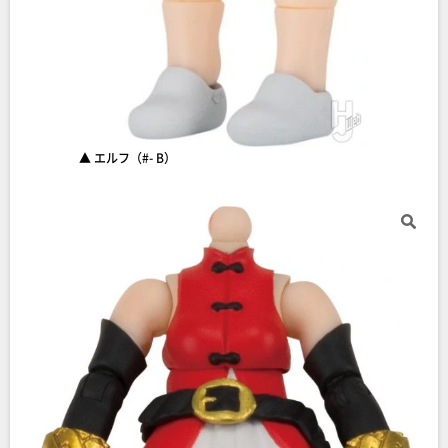
▲ エルフ（#- B）