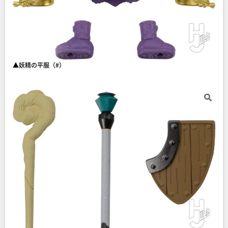
▲妖精の平服（#）