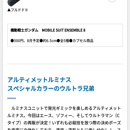
▲フルドドⅡ
機動戦士ガンダム MOBILE SUIT ENSEMBLE 8
●500円、8月予定●約6.5cm●全5種●カプセル商品
アルティメットルミナス
スペシャルカラーのウルトラ兄弟
ルミナスユニットで発光ギミックを楽しめるアルティメット
ルミナス。今回はエース、ゾフィー、そしてウルトラマン（C
タイプ）の再販が決定！いずれも必殺技を放つ際の決めポーズ
を忠実に立体化しており、塗装・造形ともに申し分なし！ ス