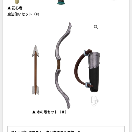
▲ 初心者
魔法使いセット（#）
▲ 木の弓セット（＃）