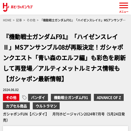
メニュー
HOME
記事
その他
『機動戦士ガンダムF91』「ハイゼンスレイⅡ」MSアンサンブル
08が再販決定！ガシャポンクエスト「青い森のエルフ編」も彩色を刷新して再登場／アルティ
メットルミナス情報も【ガシャポン最新情報】
『機動戦士ガンダムF91』「ハイゼンスレイ
Ⅱ」MSアンサンブル08が再販決定！ガシャポ
ンクエスト「青い森のエルフ編」も彩色を刷新
して再登場／アルティメットルミナス情報も
【ガシャポン最新情報】
2024.06.02
その他
バンダイ
機動戦士ガンダムF91
ADVANCE OF Z
カプセル商品
ウルトラマン
ガシャポンFUN【バンダイ】 月刊ホビージャパン2024年7月号（5月24日発
売）