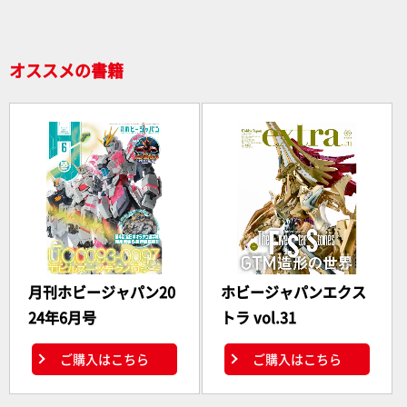
o
k
オススメの書籍
月刊ホビージャパン20
ホビージャパンエクス
24年6月号
トラ vol.31
ご購入はこちら
ご購入はこちら