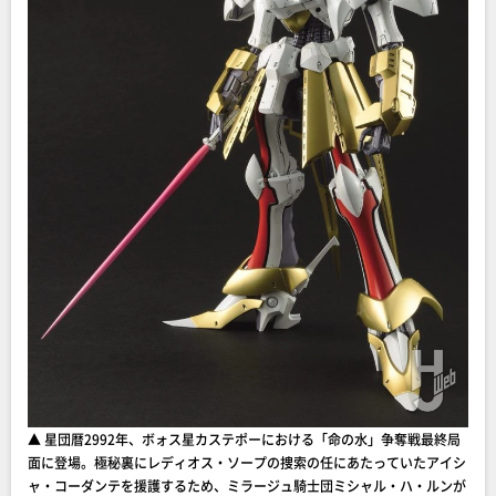
▲ 星団暦2992年、ボォス星カステポーにおける「命の水」争奪戦最終局
面に登場。極秘裏にレディオス・ソープの捜索の任にあたっていたアイシ
ャ・コーダンテを援護するため、ミラージュ騎士団ミシャル・ハ・ルンが