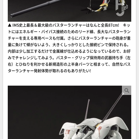
▲ IMS史上最長＆最大級のバスターランチャーはなんと全長87cm! キッ
トにはエネルギー・バイパス接続のためのリード線、長大なバスターラン
チャーを支える専用ベースも付属。さらにバスターランチャーの砲身が重
量に負けて傾がないよう、大きくしっかりとした接続ピンで保持される。
内部は少し加工するだけで金属線が仕込めるようになっているので、お好
みでチャレンジしてみよう。バスター・グリップ保持用の武器持ち手（左
右）とひねりを利かせる新規造形の上半身パーツと相まって、自然なバス
ターランチャー発射体勢が取れるのもありがたい!