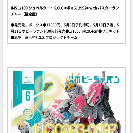
IMS 1/100 シュペルター・K.O.G.=ボォス 2992= with バスターラン
チャー（限定版）
●発売元／ポークス●17600円、5月6日予約締切、5月18日予定、5
月11日ホビーラウンド30先行発売●1/100、約28.4cm●プラキット
●原型／造形村F.S.S.プロジェクトチーム