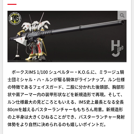
ボークスIMS 1/100 シュペルター・K.O.G.に、ミラージュ騎
士団ミシャル・ハ・ルンが駆る騎体がラインナップ。ルン仕様
の特徴であるフェイスガード、二股に分かれた後頭部、胸部形
状や肩アーマー内の装甲形状などを新規造形で再現。そして、
ルン仕様最大の見どころともいえる、IMS史上最長となる全長
80cmを越えるバスターランチャーももちろん用意。新規造形
の上半身は大きくひねることができ、バスターランチャー発射
体勢をより自然に決められるのも嬉しいポイントだ。