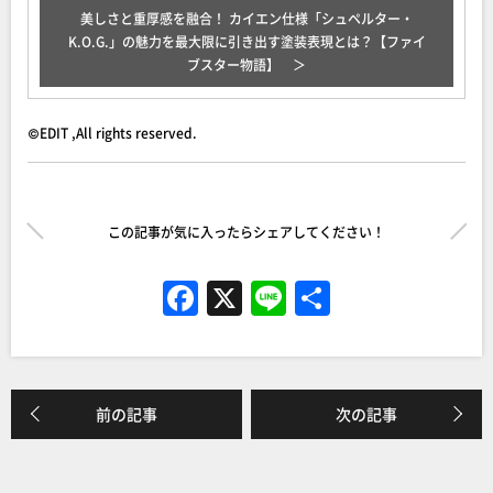
美しさと重厚感を融合！ カイエン仕様「シュペルター・
K.O.G.」の魅力を最大限に引き出す塗装表現とは？【ファイ
ブスター物語】
©EDIT ,All rights reserved.
この記事が気に入ったらシェアしてください！
F
X
Li
共
a
n
有
c
e
e
前の記事
次の記事
b
o