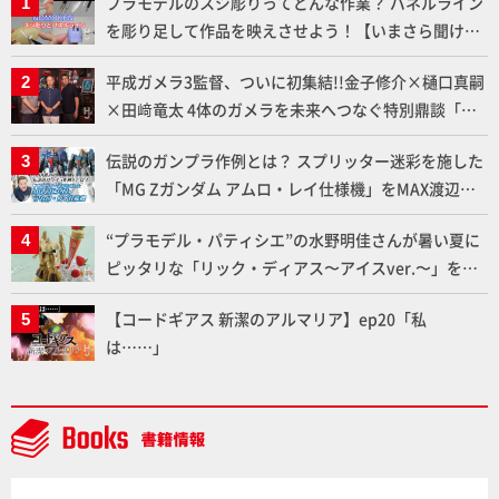
プラモデルのスジ彫りってどんな作業？ パネルライン
を彫り足して作品を映えさせよう！【いまさら聞けな
いプラモデルの基礎：スジ彫りとパネルライン】
平成ガメラ3監督、ついに初集結!!金子修介×樋口真嗣
×田﨑竜太 4体のガメラを未来へつなぐ特別鼎談「ガ
メラ永久保存化プロジェクト FINAL」
伝説のガンプラ作例とは？ スプリッター迷彩を施した
「MG Zガンダム アムロ・レイ仕様機」をMAX渡辺が
ふたたび塗る!!【試し読み】
“プラモデル・パティシエ”の水野明佳さんが暑い夏に
ピッタリな「リック・ディアス〜アイスver.〜」を製
作【ガンダムフォワード Vol.11抜粋】
【コードギアス 新潔のアルマリア】ep20「私
は……」