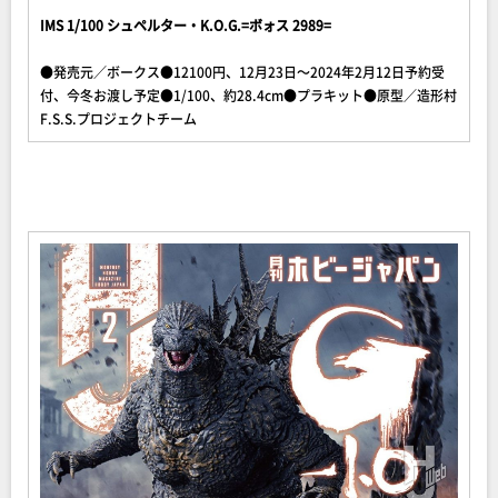
IMS 1/100 シュペルター・K.O.G.=ボォス 2989=
●発売元／ボークス●12100円、12月23日～2024年2月12日予約受
付、今冬お渡し予定●1/100、約28.4cm●プラキット●原型／造形村
F.S.S.プロジェクトチーム