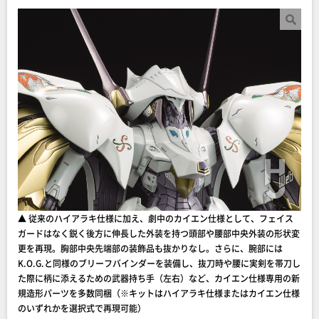
▲ 従来のハイアラキ仕様に加え、劇中のカイエン仕様として、フェイス
ガードはなく鋭く後方に伸長した外装を持つ頭部や腰部中央外装の形状変
更を再現。胸部中央先端部の装飾品も抜かりなし。さらに、腕部には
K.O.G.と同様のブリーフバインダーを装備し、抜刀時や腰に実剣を帯刀し
た際に柄に添えるための武器持ち手（左右）など、カイエン仕様専用の新
規造形パーツを多数同梱（※キットはハイアラキ仕様またはカイエン仕様
のいずれかを選択式で再現可能）