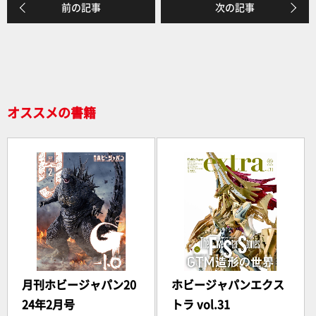
e
前の記事
次の記事
b
o
o
k
オススメの書籍
月刊ホビージャパン20
ホビージャパンエクス
24年2月号
トラ vol.31