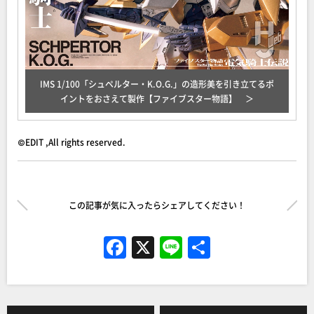
IMS 1/100「シュペルター・K.O.G.」の造形美を引き立てるポ
イントをおさえて製作【ファイブスター物語】
©EDIT ,All rights reserved.
この記事が気に入ったらシェアしてください！
F
X
Li
共
a
n
有
c
e