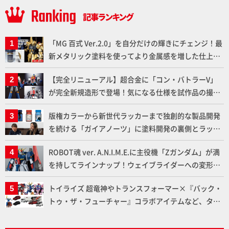
「MG 百式 Ver.2.0」を自分だけの輝きにチェンジ！最
新メタリック塗料を使ってより金属感を増した仕上が
りに!!【試し読み】
【完全リニューアル】超合金に「コン・バトラーV」
が完全新規造形で登場！気になる仕様を試作品の撮り
下ろしでご紹介!!さらに「大鉄人17」＆「ワンエイ
版権カラーから新世代ラッカーまで独創的な製品開発
ト」セット情報もお届け！【超合金の魂】
を続ける「ガイアノーツ」に塗料開発の裏側とラッカ
ー塗料の未来についてインタビュー！
ROBOT魂 ver. A.N.I.M.E.に主役機「Zガンダム」が満
を持してラインナップ！ウェイブライダーへの変形、
劇中どおりのプロポーションを再現【機動戦士Zガン
トイライズ 超竜神やトランスフォーマー×『バック・
ダム】
トゥ・ザ・フューチャー』コラボアイテムなど、タカ
ラトミーの注目アイテムをチェック!!【タカラトミー
NEWITEM】