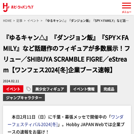
メニュー
HOME
記事
イベント
『ゆるキャン△』『ダンジョン飯』『SPY×FAMILY』など話題
作のフィギュアが多数展示！フリュー／SHIBUYA SCRAMBLE FIGRE／eStream【ワンフェス
2024[冬]企業ブース速報】
『ゆるキャン△』『ダンジョン飯』『SPY×FA
MILY』など話題作のフィギュアが多数展示！フ
リュー／SHIBUYA SCRAMBLE FIGRE／eStrea
m【ワンフェス2024[冬]企業ブース速報】
2024.02.11
イベント
美少女フィギュア
イベント情報
完成品
ジャンプキャラクター
本日2月11日（日）に千葉・幕張メッセで開催中の「
ワンダ
ーフェスティバル2024[冬]
」。Hobby JAPAN Webでは企業ブ
ースの速報をお届け！