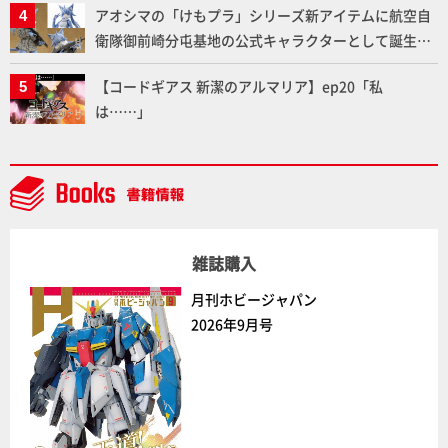
アオシマの「けもプラ」シリーズ新アイテムに航空自
衛隊御前崎分屯基地の公式キャラクターとして誕生し
た「おまねこ」が着任！けもプラ公式サイト限定版と
【コードギアス 新潔のアルマリア】ep20「私
通常版の2ラインで発売！
は……」
雑誌購入
月刊ホビージャパン
2026年9月号