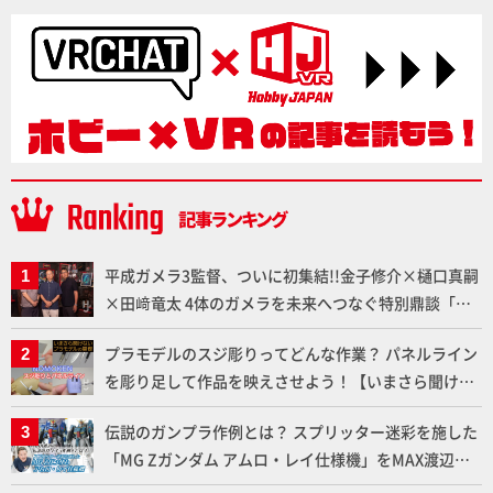
平成ガメラ3監督、ついに初集結!!金子修介×樋口真嗣
×田﨑竜太 4体のガメラを未来へつなぐ特別鼎談「ガ
メラ永久保存化プロジェクト FINAL」
プラモデルのスジ彫りってどんな作業？ パネルライン
を彫り足して作品を映えさせよう！【いまさら聞けな
いプラモデルの基礎：スジ彫りとパネルライン】
伝説のガンプラ作例とは？ スプリッター迷彩を施した
「MG Zガンダム アムロ・レイ仕様機」をMAX渡辺が
ふたたび塗る!!【試し読み】