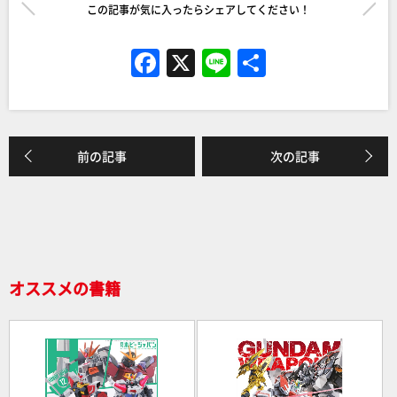
この記事が気に入ったらシェアしてください！
F
X
Li
共
a
n
有
c
e
e
前の記事
次の記事
b
o
o
k
オススメの書籍