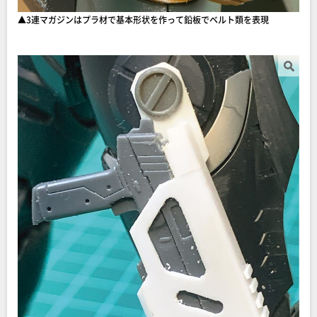
▲︎3連マガジンはプラ材で基本形状を作って鉛板でベルト類を表現