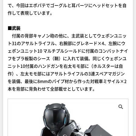
で、今回はエポパテでゴーグルと耳パーツにヘッドセットを自
作して表現しています。
■武装
付属の背部キャノン砲の他に、主武装としてウェポンユニッ
ト31のアサルトライフル、右腕部にグレネード×4、左腕にウ
ェポンユニット10 マルチプルシールドに付属のコンバットナイ
フをプラ板製のシース（鞘）に入れて装備。同じくウェポンユ
ニット10付属のハンドガンを右太モモ部に（ホルスターは自
作）、左太モモ部にはアサルトライフルの3連スペアマガジン
を装備、最後に8mmのパイプ材から作った対戦車ミサイル×2
本を背部に背負わせて全部載せとしています。