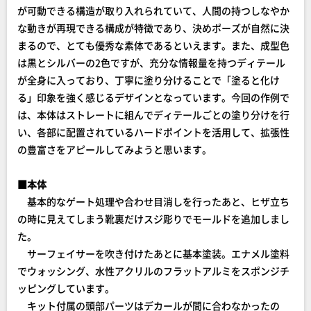
が可動できる構造が取り入れられていて、人間の持つしなやか
な動きが再現できる構成が特徴であり、決めポーズが自然に決
まるので、とても優秀な素体であるといえます。また、成型色
は黒とシルバーの2色ですが、充分な情報量を持つディテール
が全身に入っており、丁寧に塗り分けることで「塗ると化け
る」印象を強く感じるデザインとなっています。今回の作例で
は、本体はストレートに組んでディテールごとの塗り分けを行
い、各部に配置されているハードポイントを活用して、拡張性
の豊富さをアピールしてみようと思います。
■本体
基本的なゲート処理や合わせ目消しを行ったあと、ヒザ立ち
の時に見えてしまう靴裏だけスジ彫りでモールドを追加しまし
た。
サーフェイサーを吹き付けたあとに基本塗装。エナメル塗料
でウォッシング、水性アクリルのフラットアルミをスポンジチ
ッピングしています。
キット付属の頭部パーツはデカールが間に合わなかったの