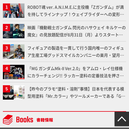
ROBOT魂 ver. A.N.I.M.E.に主役機「Zガンダム」が満
を持してラインナップ！ウェイブライダーへの変形、
劇中どおりのプロポーションを再現【機動戦士Zガン
映画『機動戦士ガンダム 閃光のハサウェイ キルケーの
ダム】
魔女』の見放題配信が8月31日（月）よりスタート！
Prime Videoで国内独占配信
フィギュアの製造を一貫して行う国内唯一のフィギュ
ア生産工場グッドスマイルカンパニーの楽月・望月工
場に突撃！谷本工場長へのインタビューと『PLAMAX
「MG ガンダムMk-II Ver.2.0」をアムロ・レイ仕様機
AAAヴンダー』の続報も！
にカラーチェンジ!! ラッカー塗料の定番技法を押さえ
るだけでハイクオリティの作例に!!【試し読み】
【昨今のプラモ“塗料・溶剤”事情】日本を代表する模
型用塗料「Mr.カラー」やツールメーカーである「GSI
クレオス」が語るラッカー塗料の未来とは？