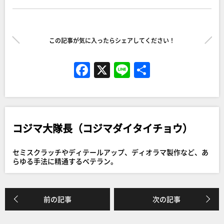
この記事が気に入ったらシェアしてください！
F
X
Li
共
a
n
有
c
e
e
コジマ大隊長（コジマダイタイチョウ）
b
o
セミスクラッチやディテールアップ、ディオラマ製作など、あ
o
らゆる手法に精通するベテラン。
k
前の記事
次の記事