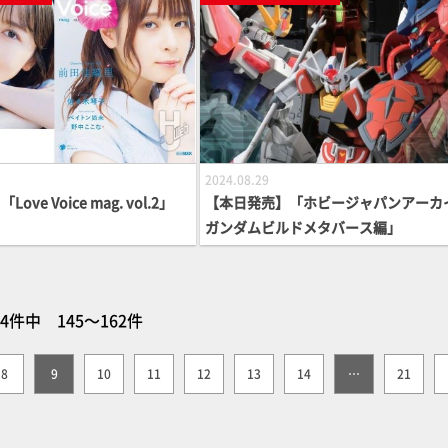
2024.08.29
ve Voice mag. vol.2」
【本日発売】「ホビージャパンアーカ
ガンダムビルドメタバース編」
64件中 145～162件
8
9
10
11
12
13
14
…
21