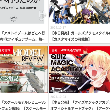
2024.10.17
】「アメトイブームはどこへ行
【本日発売】ガールズプラモスタイル#
0年代フィギュアブーム、熱狂
【カスタマイズの可能性】
【エッセイ】
発売情報
書籍・MOOK発売情報
2024.10.03
「スケールモデルレビューVo
【本日発売】「クイズマジックアカデ
トホーフェン戦記」【スケールモデ
オフィシャルアートブック」【アーケ