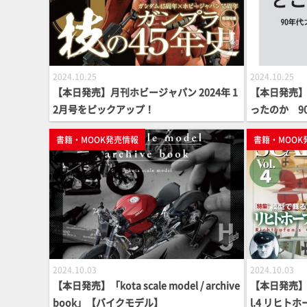
2024.10.25
2024.10.25
【本日発売】月刊ホビージャパン 2024年 1
【本日発売
2月号をピックアップ！
ったのか 9
の舞台裏」
書籍・MOOK発売情報
書籍・MOOK
2024.10.03
2024.10.03
【本日発売】「kota scale model / archive
【本日発売】
book」【バイクモデル】
l.4 リヒ