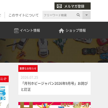
メルマガ登録
せ
このサイトについて
イベント
情報
ショップ
情報
重要な
お知らせ
2026.07.25
絞
込
「月刊ホビージャパン2026年9月号」お詫び
と訂正