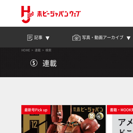
記事
写真・動画
アーカイブ
HOME
連載
検索
連載
最新号Pick up
書籍・MOOK