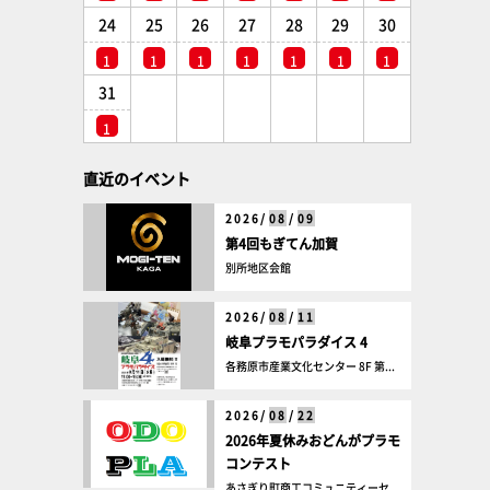
24
25
26
27
28
29
30
1
1
1
1
1
1
1
31
1
直近のイベント
2026/
08
/
09
第4回もぎてん加賀
別所地区会館
2026/
08
/
11
岐阜プラモパラダイス 4
各務原市産業文化センター 8F 第...
2026/
08
/
22
2026年夏休みおどんがプラモ
コンテスト
あさぎり町商工コミュニティーセ...