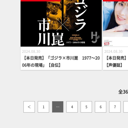
2024.08.30
2024.08.30
【本日発売】「ゴジラ×市川崑 1977～20
【本日発売】「Lo
06年の現場」【自伝】
【声優誌】
全3
＜
1
…
4
5
6
7