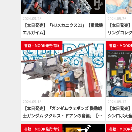
2024.09.28
2024.09.26
【本日発売】「HJメカニクス21」【重戦機
【本日発売
エルガイム】
リングコレ
書籍・MOOK発売情報
書籍・MOOK
2024.09.18
2024.09.12
【本日発売】「ガンダムウェポンズ 機動戦
【本日発売
士ガンダム ククルス・ドアンの島編」【ガ
シンロボ大全
ンダムMOOK】
ン】
書籍・MOOK発売情報
書籍・MOOK