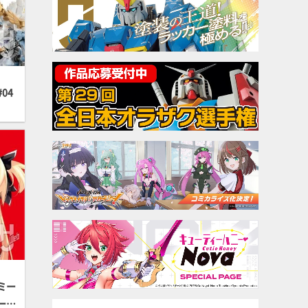
04
ミー
ード