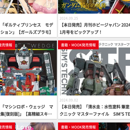
2024.09.25
】「ギルティプリンセス モデ
【本日発売】月刊ホビージャパン 2024
クション」【ガールズプラモ】
1月号をピックアップ！
発売情報
書籍・MOOK発売情報
2024.09.02
】「マシンロボ・ウェッジ マ
【本日発売】「清水圭：水性塗料 筆塗
集[復刻版]」【高精細スキャ
クニック マスターファイル SIM'S TE
IQUE FILE」【How To】
発売情報
書籍・MOOK発売情報