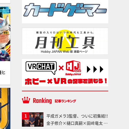
撮ヒ
平成ガメラ3監督、ついに初集結!!
金子修介×樋口真嗣×田﨑竜太 4