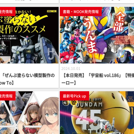
ゲーム】
発売情報
書籍・MOOK発売情報
2024.10.01
】「ぜんぶ塗らない模型製作の
【本日発売】「宇宙船 vol.186」【特
w To】
ーロー】
発売情報
最新号Pick up