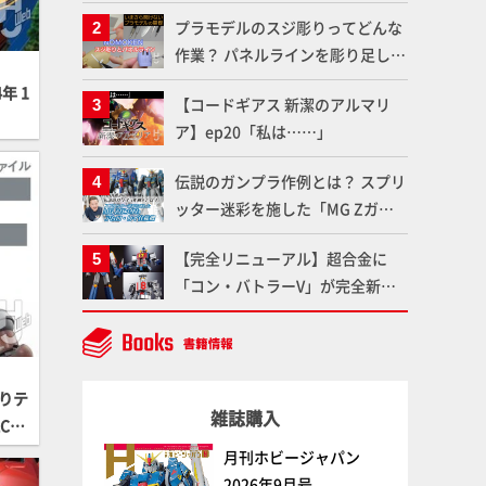
体のガメラを未来へつなぐ特別鼎
プラモデルのスジ彫りってどんな
談「ガメラ永久保存化プロジェク
作業？ パネルラインを彫り足して
ト FINAL」
作品を映えさせよう！【いまさら
年 1
【コードギアス 新潔のアルマリ
聞けないプラモデルの基礎：スジ
ア】ep20「私は……」
彫りとパネルライン】
伝説のガンプラ作例とは？ スプリ
ッター迷彩を施した「MG Zガン
ダム アムロ・レイ仕様機」をMAX
【完全リニューアル】超合金に
渡辺がふたたび塗る!!【試し読
「コン・バトラーV」が完全新規
み】
造形で登場！気になる仕様を試作
品の撮り下ろしでご紹介!!さらに
「大鉄人17」＆「ワンエイト」セ
ット情報もお届け！【超合金の
りテ
雑誌購入
魂】
CHN
月刊ホビージャパン
2026年9月号