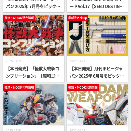
パン 2025年 7月号をピックア
ードVol.17【SEED DESTIN
ップ！
Y】
書籍・MOOK発売情報
最新号Pick up
2025.04.28
2025.04.24
【本日発売】「怪獣大戦争コ
【本日発売】月刊ホビージャ
ンプリーション」【昭和ゴジ
パン 2025年 6月号をピックア
ラ】
ップ！
書籍・MOOK発売情報
書籍・MOOK発売情報
2025.04.02
2025.04.02