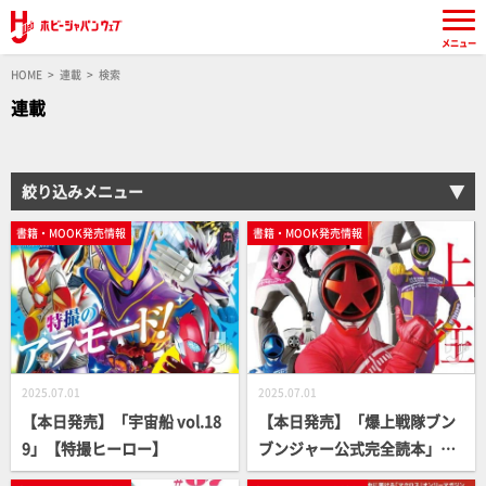
メニュー
HOME
連載
検索
連載
絞り込みメニュー
書籍・MOOK発売情報
書籍・MOOK発売情報
2025.07.01
2025.07.01
【本日発売】「宇宙船 vol.18
【本日発売】「爆上戦隊ブン
9」【特撮ヒーロー】
ブンジャー公式完全読本」
【スーパー戦隊】