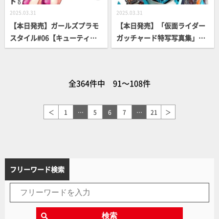
2025.03.31
2025.03.31
【本日発売】ガールズプラモ
【本日発売】「仮面ライダー
スタイル#06【キューティー
ガッチャード特写写真集」
ハニーNova】
【仮面ライダー】
全364件中 91～108件
＜
1
…
5
6
7
…
21
＞
フリーワード検索
検索