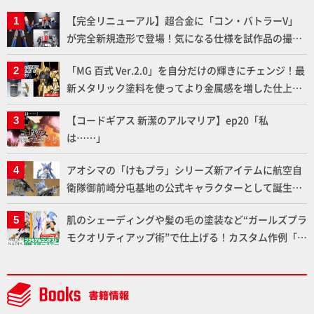
【完全リニューアル】超合金に「コン・バトラーV」
が完全新規造形で登場！気になる仕様を試作品の撮り
下ろしでご紹介!!さらに「大鉄人17」＆「ワンエイ
「MG 百式 Ver.2.0」を自分だけの輝きにチェンジ！最
ト」セット情報もお届け！【超合金の魂】
新メタリック塗料を使ってより金属感を増した仕上が
りに!!【試し読み】
【コードギアス 新潔のアルマリア】ep20「私
は……」
アオシマの「けもプラ」シリーズ新アイテムに航空自
衛隊御前崎分屯基地の公式キャラクターとして誕生し
た「おまねこ」が着任！けもプラ公式サイト限定版と
肌のシェーディングや髪の毛の塗装など“ガールズプラ
通常版の2ラインで発売！
モクオリティアップ術”で仕上げる！カスタム作例「白
騎士ソフィエラ」が完成！【「アルカナディアプラモ
デルコンテスト」～8月17日（月）11:59まで応募受付
中】