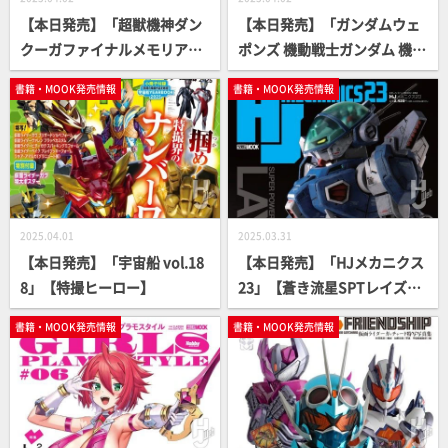
【本日発売】「超獣機神ダン
【本日発売】「ガンダムウェ
クーガファイナルメモリア
ポンズ 機動戦士ガンダム 機動
ル」【40周年記念】
戦士ガンダムSEED FREEDOM
書籍・MOOK発売情報
書籍・MOOK発売情報
編」【ガンダムMOOK】
2025.04.01
2025.03.31
【本日発売】「宇宙船 vol.18
【本日発売】「HJメカニクス
8」【特撮ヒーロー】
23」【蒼き流星SPTレイズナ
ー】
書籍・MOOK発売情報
書籍・MOOK発売情報