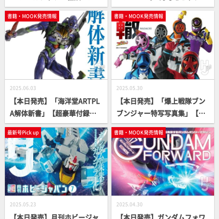
スト傑作選」【怪談アンソロ
ップ！
書籍・MOOK発売情報
書籍・MOOK発売情報
ジー】
2025.06.03
2025.05.30
【本日発売】「海洋堂ARTPL
【本日発売】「爆上戦隊ブン
A解体新書」【超豪華付録キ
ブンジャー特写写真集」【ス
ット】
ーパー戦隊】
最新号Pick up
書籍・MOOK発売情報
2025.05.23
2025.04.30
【本日発売】月刊ホビージャ
【本日発売】ガンダムフォワ