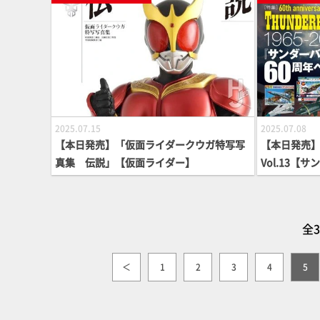
2025.07.15
2025.07.08
【本日発売】「仮面ライダークウガ特写写
【本日発売】
真集 伝説」【仮面ライダー】
Vol.13【
全3
＜
1
2
3
4
5