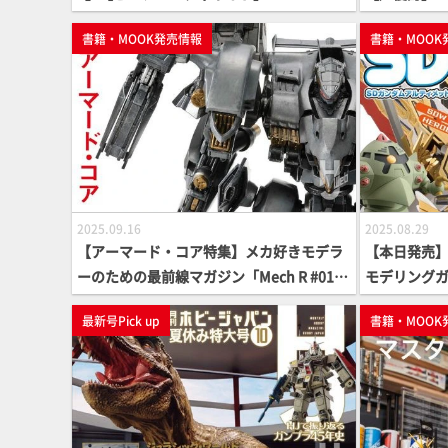
書籍・MOOK発売情報
書籍・MOOK
2025.09.16
2025.08.29
【アーマード・コア特集】メカ好きモデラ
【本日発売】
ーのための最前線マガジン「Mech R #01」
モデリングガ
【本日発売】
ド】
最新号Pick up
書籍・MOOK