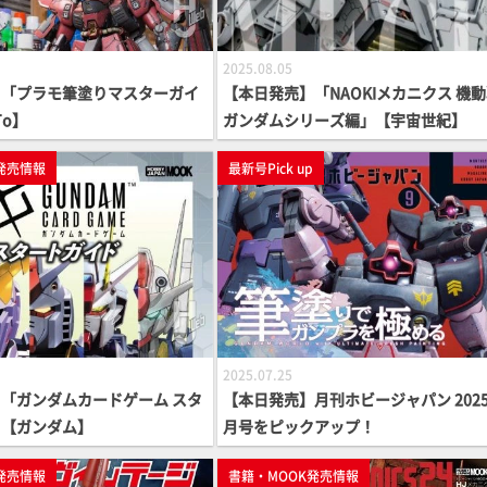
2025.08.05
】「プラモ筆塗りマスターガイ
【本日発売】「NAOKIメカニクス 機
To】
ガンダムシリーズ編」【宇宙世紀】
発売情報
最新号Pick up
2025.07.25
「ガンダムカードゲーム スタ
【本日発売】月刊ホビージャパン 2025
」【ガンダム】
月号をピックアップ！
発売情報
書籍・MOOK発売情報