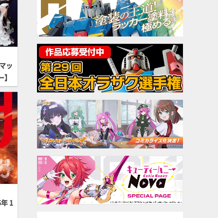
マッ
ー】
年 1