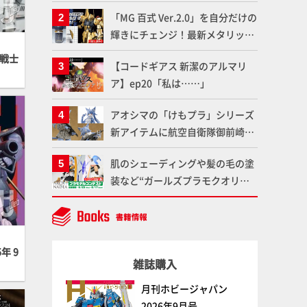
造形で登場！気になる仕様を試作
「MG 百式 Ver.2.0」を自分だけの
品の撮り下ろしでご紹介!!さらに
輝きにチェンジ！最新メタリック
「大鉄人17」＆「ワンエイト」セ
塗料を使ってより金属感を増した
ット情報もお届け！【超合金の
動戦士
【コードギアス 新潔のアルマリ
仕上がりに!!【試し読み】
魂】
ア】ep20「私は……」
アオシマの「けもプラ」シリーズ
新アイテムに航空自衛隊御前崎分
屯基地の公式キャラクターとして
肌のシェーディングや髪の毛の塗
誕生した「おまねこ」が着任！け
装など“ガールズプラモクオリテ
もプラ公式サイト限定版と通常版
ィアップ術”で仕上げる！カスタ
の2ラインで発売！
ム作例「白騎士ソフィエラ」が完
成！【「アルカナディアプラモデ
ルコンテスト」～8月17日（月）
年 9
雑誌購入
11:59まで応募受付中】
月刊ホビージャパン
2026年9月号