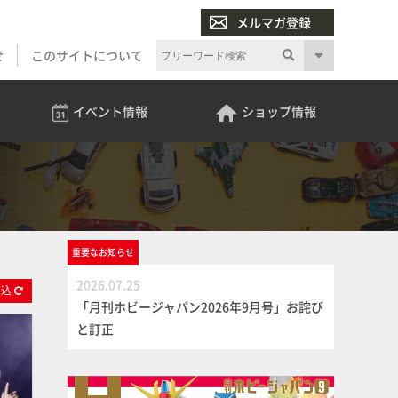
メルマガ登録
せ
このサイトについて
イベント
情報
ショップ
情報
重要な
お知らせ
2026.07.25
絞
込
「月刊ホビージャパン2026年9月号」お詫び
と訂正