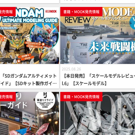
発売情報
書籍・MOOK発売情報
2025.08.26
「SDガンダムアルティメット
【本日発売】「スケールモデルレビュー
イド」【SDキット製作ガイ
l.6」【スケールモデル】
発売情報
書籍・MOOK発売情報