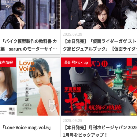
2025.09.29
「バイク模型製作の教科書 カ
【本日発売】「仮面ライダーガヴ スト
編 saruruのモーターサイク
ク家ビジュアルブック」【仮面ライダ
」【スケールモデル】
発売情報
最新号Pick up
2025.09.25
ve Voice mag. vol.6」
【本日発売】月刊ホビージャパン 2025
1月号をピックアップ！