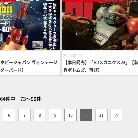
2025.07.01
ホビージャパン ヴィンテージ
【本日発売】「HJメカニクス24」【
サンダーバード】
兵ボトムズ、再び】
64件中 73～90件
6
7
8
9
10
…
21
＞