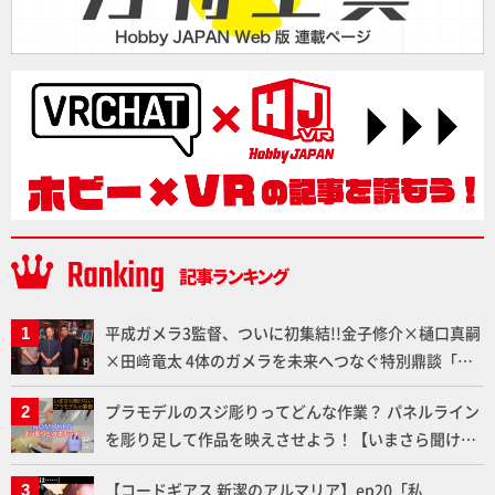
平成ガメラ3監督、ついに初集結!!金子修介×樋口真嗣
×田﨑竜太 4体のガメラを未来へつなぐ特別鼎談「ガ
メラ永久保存化プロジェクト FINAL」
プラモデルのスジ彫りってどんな作業？ パネルライン
を彫り足して作品を映えさせよう！【いまさら聞けな
いプラモデルの基礎：スジ彫りとパネルライン】
【コードギアス 新潔のアルマリア】ep20「私