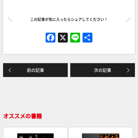
この記事が気に入ったらシェアしてください！
F
X
Li
共
a
n
有
c
e
e
前の記事
次の記事
b
o
o
k
オススメの書籍