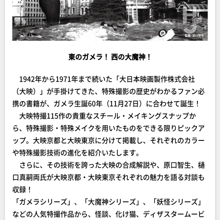
東のガメラ！ 西の大魔神！
1942年から1971年まで続いた「大日本映画製作株式会社
（大映）」が手掛けてきた、特殊撮影の歴史がわかるファン必
携の書籍が、ガメラ生誕60年（11月27日）に合わせて誕生！
大映特撮115作の貴重なスチール・メイキングスナップか
ら、特殊撮影・特殊メイクを用いたものをできる限りピックア
ップ。大映京都と大映東京に分けて掲載し、それぞれのカラー
や特殊撮影技術の進化を紹介いたします。
さらに、その技術を誇った大映の合成解説や、原口智生、樋
口真嗣両氏が大映京都・大映東京それぞれの魅力を語る対談も
収録！
「ガメラシリーズ」、「大魔神シリーズ」、「妖怪シリーズ」
などの人気特撮作品から、怪談、化け猫、ディザスタームービ