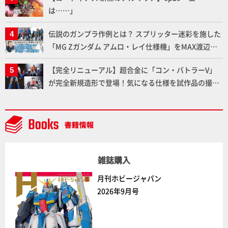
は……」
伝説のガンプラ作例とは？ スプリッター迷彩を施した
「MG Zガンダム アムロ・レイ仕様機」をMAX渡辺が
ふたたび塗る!!【試し読み】
【完全リニューアル】超合金に「コン・バトラーV」
が完全新規造形で登場！気になる仕様を試作品の撮り
下ろしでご紹介!!さらに「大鉄人17」＆「ワンエイ
ト」セット情報もお届け！【超合金の魂】
雑誌購入
月刊ホビージャパン
2026年9月号