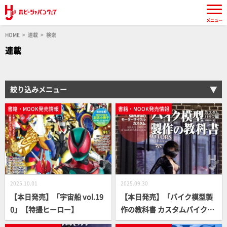
メニュー
HOME
連載
検索
連載
絞り込みメニュー
書籍・MOOK発売情報
書籍・MOOK発売情報
2025.10.01
2025.09.30
【本日発売】「宇宙船 vol.19
【本日発売】「バイク模型製
0」【特撮ヒーロー】
作の教科書 カスタムバイク
編 saruruのモーターサイク