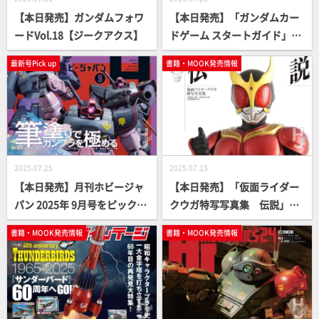
【本日発売】ガンダムフォワ
【本日発売】「ガンダムカー
ードVol.18【ジークアクス】
ドゲーム スタートガイド」
【ガンダム】
最新号Pick up
書籍・MOOK発売情報
2025.07.25
2025.07.15
【本日発売】月刊ホビージャ
【本日発売】「仮面ライダー
パン 2025年 9月号をピックア
クウガ特写写真集 伝説」
ップ！
【仮面ライダー】
書籍・MOOK発売情報
書籍・MOOK発売情報