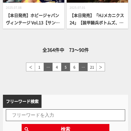
2025.07.08
2025.07.01
【本日発売】ホビージャパン
【本日発売】「HJメカニクス
ヴィンテージ Vol.13【サンダ
24」【装甲騎兵ボトムズ、再
ーバード】
び】
全364件中 73～90件
＜
1
…
4
5
6
…
21
＞
フリーワード検索
検索