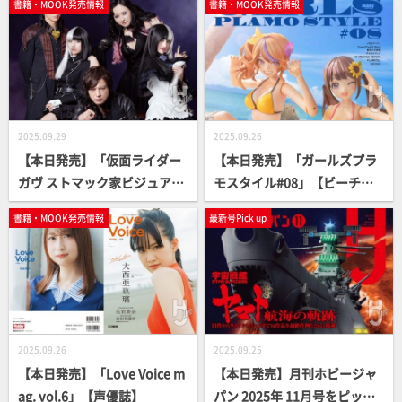
書籍・MOOK発売情報
書籍・MOOK発売情報
ルカスタム」【スケールモデ
ル】
2025.09.29
2025.09.26
【本日発売】「仮面ライダー
【本日発売】「ガールズプラ
ガヴ ストマック家ビジュアル
モスタイル#08」【ビーチコ
ブック」【仮面ライダー】
ーディネイト】
書籍・MOOK発売情報
最新号Pick up
2025.09.26
2025.09.25
【本日発売】「Love Voice m
【本日発売】月刊ホビージャ
ag. vol.6」【声優誌】
パン 2025年 11月号をピック