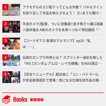
プラモデルのスジ彫りってどんな作業？ パネルライン
を彫り足して作品を映えさせよう！【いまさら聞けな
いプラモデルの基礎：スジ彫りとパネルライン】
平成ガメラ3監督、ついに初集結!!金子修介×樋口真嗣
×田﨑竜太 4体のガメラを未来へつなぐ特別鼎談「ガ
メラ永久保存化プロジェクト FINAL」
【コードギアス 新潔のアルマリア】ep20「私
は……」
伝説のガンプラ作例とは？ スプリッター迷彩を施した
「MG Zガンダム アムロ・レイ仕様機」をMAX渡辺が
ふたたび塗る!!【試し読み】
【完全リニューアル】超合金に「コン・バトラーV」
が完全新規造形で登場！気になる仕様を試作品の撮り
下ろしでご紹介!!さらに「大鉄人17」＆「ワンエイ
ト」セット情報もお届け！【超合金の魂】