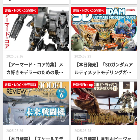
アップ！
書籍・MOOK発売情報
書籍・MOOK発売情報
2025.09.16
2025.08.29
【アーマード・コア特集】メ
【本日発売】「SDガンダムア
カ好きモデラーのための最前
ルティメットモデリングガイ
線マガジン「Mech R #01」
ド」【SDキット製作ガイド】
書籍・MOOK発売情報
最新号Pick up
【本日発売】
2025.08.26
2025.08.25
【本日発売】「スケールモデ
【本日発売】月刊ホビージャ