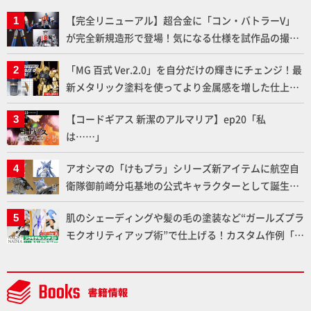
【完全リニューアル】超合金に「コン・バトラーV」
が完全新規造形で登場！気になる仕様を試作品の撮り
下ろしでご紹介!!さらに「大鉄人17」＆「ワンエイ
「MG 百式 Ver.2.0」を自分だけの輝きにチェンジ！最
ト」セット情報もお届け！【超合金の魂】
新メタリック塗料を使ってより金属感を増した仕上が
りに!!【試し読み】
【コードギアス 新潔のアルマリア】ep20「私
は……」
アオシマの「けもプラ」シリーズ新アイテムに航空自
衛隊御前崎分屯基地の公式キャラクターとして誕生し
た「おまねこ」が着任！けもプラ公式サイト限定版と
肌のシェーディングや髪の毛の塗装など“ガールズプラ
通常版の2ラインで発売！
モクオリティアップ術”で仕上げる！カスタム作例「白
騎士ソフィエラ」が完成！【「アルカナディアプラモ
デルコンテスト」～8月17日（月）11:59まで応募受付
中】