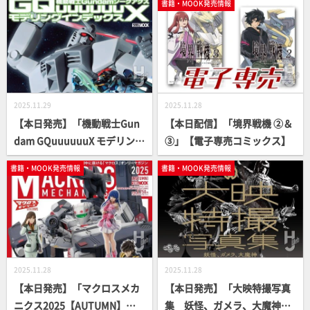
書籍・MOOK発売情報
2025.11.29
2025.11.28
【本日発売】「機動戦士Gun
【本日配信】「境界戦機 ②＆
dam GQuuuuuuX モデリング
③」【電子専売コミックス】
インデックス」【ガンプラ】
書籍・MOOK発売情報
書籍・MOOK発売情報
2025.11.28
2025.11.28
【本日発売】「マクロスメカ
【本日発売】「大映特撮写真
ニクス2025【AUTUMN】」
集 妖怪、ガメラ、大魔神」