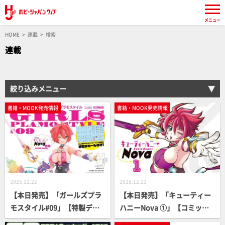
メニュー
HOME
連載
検索
連載
絞り込みメニュー
書籍・MOOK発売情報
書籍・MOOK発売情報
2025.12.22
2025.12.22
【本日発売】「ガールズプラ
【本日発売】「キューティー
モスタイル#09」【特製デカ
ハニーNova ①」【コミック
ール付属】
ス】