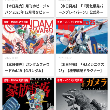
【本日発売】月刊ホビージャ
【本日発売】「『勇気爆発バ
パン 2025年 12月号をピック
ーンブレイバーン』公式外伝
アップ！
未来戦士ルル」【小説】
書籍・MOOK発売情報
書籍・MOOK発売情報
2025.10.03
2025.10.02
【本日発売】ガンダムフォワ
【本日発売】「HJメカニクス
ードVol.19【Gガンダム】
25」【機甲戦記ドラグナー】
書籍・MOOK発売情報
書籍・MOOK発売情報