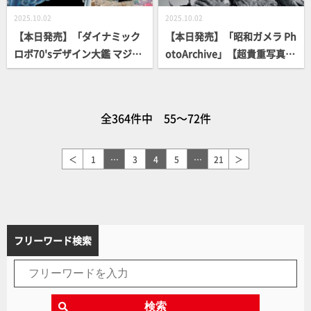
2025.10.02
2025.10.02
【本日発売】「ダイナミック
【本日発売】「昭和ガメラ Ph
ロボ70'sデザイン大鑑 マジン
otoArchive」【超貴重写真
ガーシリーズ編 豪放雷落」
集】
【マジンガー】
全364件中 55～72件
＜
1
…
3
4
5
…
21
＞
フリーワード検索
検索