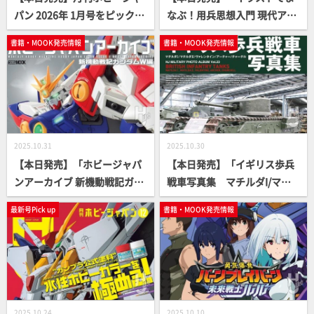
パン 2026年 1月号をピックア
なぶ！用兵思想入門 現代アメ
ップ！一年に一度の日本最大
リカ海兵隊の戦い方編」【ア
書籍・MOOK発売情報
書籍・MOOK発売情報
級のガンプラコンテスト「第
メリカ海兵隊はなぜ大変革を
28回 全日本オラザク選手権」
進めるのか？】
の審査結果が発表
2025.10.31
2025.10.30
【本日発売】「ホビージャパ
【本日発売】「イギリス歩兵
ンアーカイブ 新機動戦記ガン
戦車写真集 マチルダI/マチ
ダムW編」
ルダII/ヴァレンタイン/アーチ
最新号Pick up
書籍・MOOK発売情報
ャー/ チャーチル」【HJ MILI
TARY PHOTO ALBUM】
2025.10.24
2025.10.10