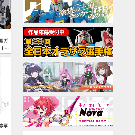
 ガ
結！」
念写