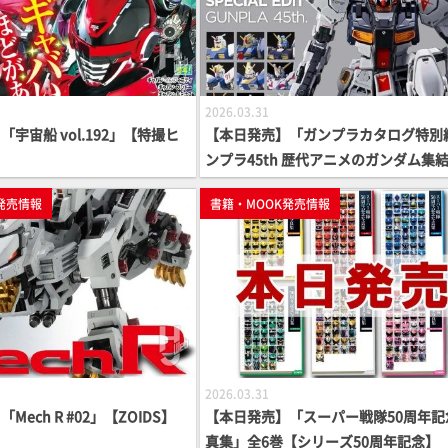
2026.03.31
宇宙船 vol.192」【特撮ヒ
【本日発売】「ガンプラカタログ特別編
ンプラ45th 歴代アニメのガンダム集
【ガンダム】
発売情報
書籍・MOOK発売情報
2026.03.31
ech R #02」【ZOIDS】
【本日発売】「スーパー戦隊50周年記
真集」全6巻【シリーズ50周年記念】