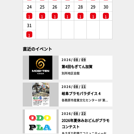
24
25
26
27
28
29
30
1
1
1
1
1
1
1
31
1
直近のイベント
2026/
08
/
09
第4回もぎてん加賀
別所地区会館
2026/
08
/
11
岐阜プラモパラダイス 4
各務原市産業文化センター 8F 第...
2026/
08
/
22
2026年夏休みおどんがプラモ
コンテスト
あさぎり町商工コミュニティーセ...