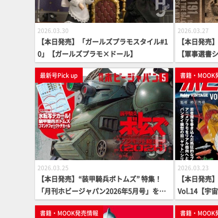
2026.03.30
2026.03.27
【本日発売】「ガールズプラモスタイル#1
【本日発売】「
0」【ガールズプラモ×ドール】
【軍事選書
最新号Pick up
書籍・MOOK
2026.03.25
2026.03.23
【本日発売】“装甲騎兵ボトムズ” 特集！
【本日発売】
「月刊ホビージャパン2026年5月号」をピ
Vol.14【
ックアップ。特別付録として「装甲騎兵ボ
書籍・MOOK発売情報
書籍・MOOK
トムズ コマンドフォークトデカール」が付