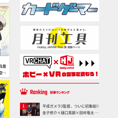
兵思
空用
平成ガメラ3監督、ついに初集結!!
金子修介×樋口真嗣×田﨑竜太 4