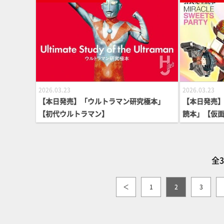
属！
2026.03.23
2026.03.23
【本日発売】「ウルトラマン研究極本」
【本日発売
【初代ウルトラマン】
読本」【仮
全3
＜
1
2
3