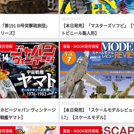
2026.03.27
第191 III号突撃砲旅団」
【本日発売】「マスターズソフビ」【
シリーズ】
トビニール製人形】
発売情報
書籍・MOOK発売情報
2026.03.23
ホビージャパン ヴィンテージ
【本日発売】「スケールモデルレビュー
宇宙戦艦ヤマト】
l.7」【スケールモデル】
発売情報
書籍・MOOK発売情報