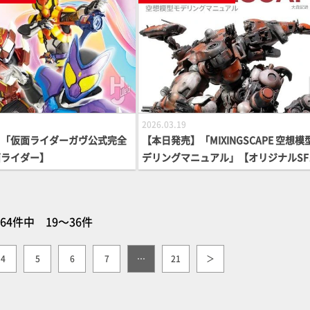
2026.03.19
】「仮面ライダーガヴ公式完全
【本日発売】「MIXINGSCAPE 空想模
面ライダー】
デリングマニュアル」【オリジナルSF
カ】
64件中 19～36件
4
5
6
7
…
21
＞