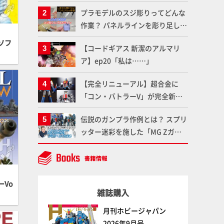
体のガメラを未来へつなぐ特別鼎
プラモデルのスジ彫りってどんな
談「ガメラ永久保存化プロジェク
作業？ パネルラインを彫り足して
ト FINAL」
作品を映えさせよう！【いまさら
ソフ
【コードギアス 新潔のアルマリ
聞けないプラモデルの基礎：スジ
ア】ep20「私は……」
彫りとパネルライン】
【完全リニューアル】超合金に
「コン・バトラーV」が完全新規
造形で登場！気になる仕様を試作
伝説のガンプラ作例とは？ スプリ
品の撮り下ろしでご紹介!!さらに
ッター迷彩を施した「MG Zガン
「大鉄人17」＆「ワンエイト」セ
ダム アムロ・レイ仕様機」をMAX
ット情報もお届け！【超合金の
渡辺がふたたび塗る!!【試し読
魂】
み】
Vo
雑誌購入
月刊ホビージャパン
2026年9月号