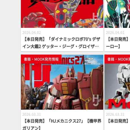
2026.04.02
2026.04.01
【本日発売】「ダイナミックロボ70’s デザ
【本日発売】「
イン大鑑2 ゲッター・ジーグ・グロイザー
ーロー】
編 賢喧豪囂」【永井豪】
書籍・MOOK発売情報
書籍・MOOK
2026.03.31
2026.03.31
【本日発売】「HJメカニクス27」【機甲界
【本日発売】「M
ガリアン】