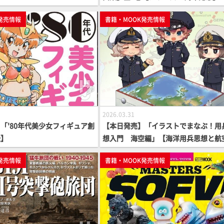
発売情報
書籍・MOOK発売情報
2026.03.31
「'80年代美少女フィギュア創
【本日発売】「イラストでまなぶ！用
伝】
想入門 海空編」【海洋用兵思想と航
兵思想】
発売情報
書籍・MOOK発売情報