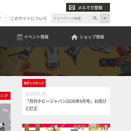
メルマガ登録
せ
このサイトについて
イベント
情報
ショップ
情報
重要な
お知らせ
2026.07.25
絞
込
「月刊ホビージャパン2026年9月号」お詫び
と訂正