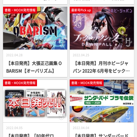
ラモ】
書【模型オリジナル作例製作
書籍・MOOK発売情報
最新号Pick up
法】
2022.04.28
2022.04.25
【本日発売】大張正己画集 O
【本日発売】月刊ホビージャ
BARISM【オーバリズム】
パン 2022年 6月号をピックア
ップ！
書籍・MOOK発売情報
書籍・MOOK発売情報
2022.04.05
2022.04.04
【本日発売】「80年代ロ
【本日発売】サンダーバード