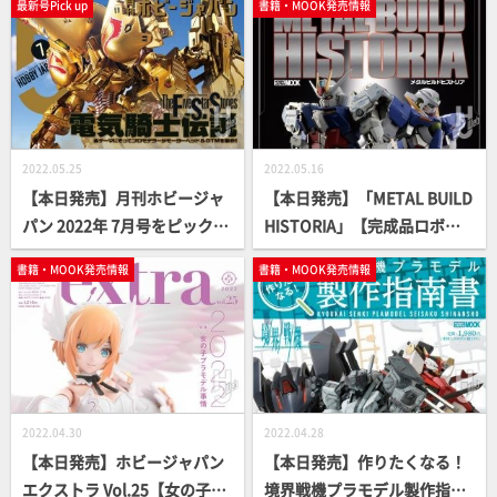
最新号Pick up
書籍・MOOK発売情報
2022.05.25
2022.05.16
【本日発売】月刊ホビージャ
【本日発売】「METAL BUILD
パン 2022年 7月号をピックア
HISTORIA」【完成品ロボッ
ップ！
トトイ】
書籍・MOOK発売情報
書籍・MOOK発売情報
2022.04.30
2022.04.28
【本日発売】ホビージャパン
【本日発売】作りたくなる！
エクストラ Vol.25【女の子プ
境界戦機プラモデル製作指南