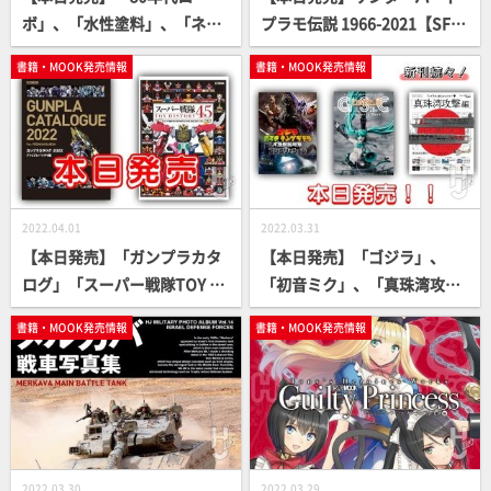
ボ」、「水性塗料」、「ネコ
プラモ伝説 1966-2021【SF人
ぱら」書籍続々登場！【プラ
形劇の金字塔】
書籍・MOOK発売情報
書籍・MOOK発売情報
モからフィギュアまで】
2022.04.01
2022.03.31
【本日発売】「ガンプラカタ
【本日発売】「ゴジラ」、
ログ」「スーパー戦隊TOY HI
「初音ミク」、「真珠湾攻
STORY」【資料に最適！】
撃」書籍続々登場！【フィギ
書籍・MOOK発売情報
書籍・MOOK発売情報
ュアからスケールまで】
2022.03.30
2022.03.29