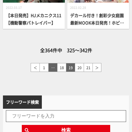
2022.03.17
2022.02.28
【本日発売】HJメカニクス11
デカール付き！創彩少女庭園
【機動警察パトレイバー】
最新MOOK本日発売！ホビー
ジャパンエクストラ Vol.24
全364件中 325～342件
＜
1
…
18
19
20
21
＞
フリーワード検索
検索