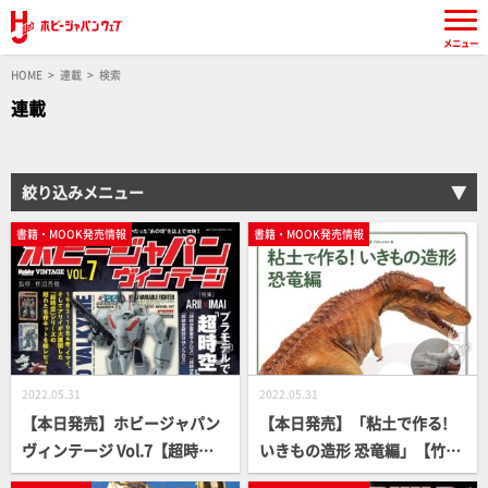
メニュー
HOME
連載
検索
連載
絞り込みメニュー
書籍・MOOK発売情報
書籍・MOOK発売情報
2022.05.31
2022.05.31
【本日発売】ホビージャパン
【本日発売】「粘土で作る!
ヴィンテージ Vol.7【超時空
いきもの造形 恐竜編」【竹内
シリーズ】
しんぜん】