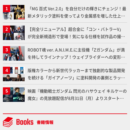
「MG 百式 Ver.2.0」を自分だけの輝きにチェンジ！最
新メタリック塗料を使ってより金属感を増した仕上が
りに!!【試し読み】
【完全リニューアル】超合金に「コン・バトラーV」
が完全新規造形で登場！気になる仕様を試作品の撮り
下ろしでご紹介!!さらに「大鉄人17」＆「ワンエイ
ROBOT魂 ver. A.N.I.M.E.に主役機「Zガンダム」が満
ト」セット情報もお届け！【超合金の魂】
を持してラインナップ！ウェイブライダーへの変形、
劇中どおりのプロポーションを再現【機動戦士Zガン
版権カラーから新世代ラッカーまで独創的な製品開発
ダム】
を続ける「ガイアノーツ」に塗料開発の裏側とラッカ
ー塗料の未来についてインタビュー！
映画『機動戦士ガンダム 閃光のハサウェイ キルケーの
魔女』の見放題配信が8月31日（月）よりスタート！
Prime Videoで国内独占配信