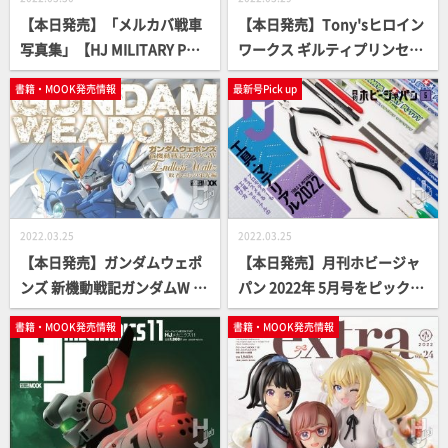
【本日発売】「メルカバ戦車
【本日発売】Tony'sヒロイン
写真集」【HJ MILITARY PHO
ワークス ギルティプリンセス
TO ALBUM】
編 【プラパーツ＆デカール付
書籍・MOOK発売情報
最新号Pick up
き】
2022.03.25
2022.03.25
【本日発売】ガンダムウェポ
【本日発売】月刊ホビージャ
ンズ 新機動戦記ガンダムW E
パン 2022年 5月号をピックア
ndless Waltz 敗者たちの栄光
ップ！
書籍・MOOK発売情報
書籍・MOOK発売情報
編【ガンダムMOOK】