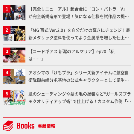
【完全リニューアル】超合金に「コン・バトラーV」
が完全新規造形で登場！気になる仕様を試作品の撮り
下ろしでご紹介!!さらに「大鉄人17」＆「ワンエイ
「MG 百式 Ver.2.0」を自分だけの輝きにチェンジ！最
ト」セット情報もお届け！【超合金の魂】
新メタリック塗料を使ってより金属感を増した仕上が
りに!!【試し読み】
【コードギアス 新潔のアルマリア】ep20「私
は……」
アオシマの「けもプラ」シリーズ新アイテムに航空自
衛隊御前崎分屯基地の公式キャラクターとして誕生し
た「おまねこ」が着任！けもプラ公式サイト限定版と
肌のシェーディングや髪の毛の塗装など“ガールズプラ
通常版の2ラインで発売！
モクオリティアップ術”で仕上げる！カスタム作例「白
騎士ソフィエラ」が完成！【「アルカナディアプラモ
デルコンテスト」～8月17日（月）11:59まで応募受付
中】