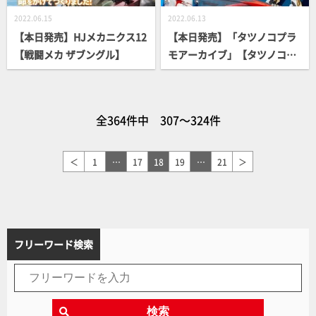
2022.06.15
2022.06.13
【本日発売】HJメカニクス12
【本日発売】「タツノコプラ
【戦闘メカ ザブングル】
モアーカイブ」【タツノコプ
ロ60周年】
全364件中 307～324件
＜
1
…
17
18
19
…
21
＞
フリーワード検索
検索