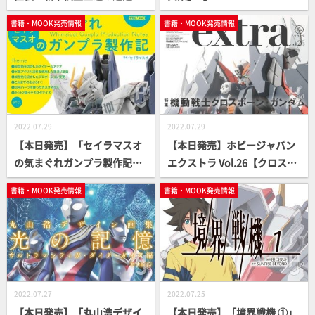
【How To】
O ALBUM】
書籍・MOOK発売情報
書籍・MOOK発売情報
2022.07.29
2022.07.29
【本日発売】「セイラマスオ
【本日発売】ホビージャパン
の気まぐれガンプラ製作記」
エクストラ Vol.26【クロスボ
【How To】
ーン・ガンダム】
書籍・MOOK発売情報
書籍・MOOK発売情報
2022.07.27
2022.07.25
【本日発売】「丸山浩デザイ
【本日発売】「境界戦機 ①」