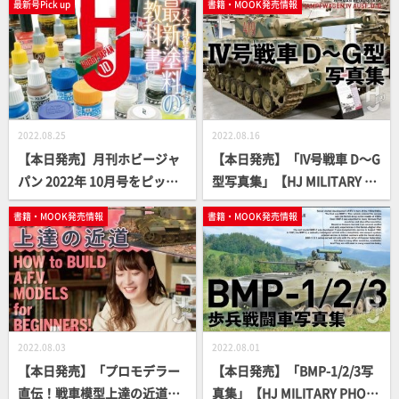
最新号Pick up
書籍・MOOK発売情報
2022.08.25
2022.08.16
【本日発売】月刊ホビージャ
【本日発売】「IV号戦車 D～G
パン 2022年 10月号をピック
型写真集」【HJ MILITARY P
アップ！
HOTO ALBUM】
書籍・MOOK発売情報
書籍・MOOK発売情報
2022.08.03
2022.08.01
【本日発売】「プロモデラー
【本日発売】「BMP-1/2/3写
直伝！戦車模型上達の近道」
真集」【HJ MILITARY PHOT