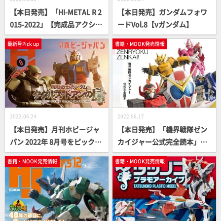
【本日発売】「HI-METAL R 2
【本日発売】ガンダムフォワ
015-2022」【完成品アクショ
ードVol.8【νガンダム】
ンフィギュア】
最新号Pick up
書籍・MOOK発売情報
2022.06.24
2022.06.17
【本日発売】月刊ホビージャ
【本日発売】「機界戦隊ゼン
パン 2022年 8月号をピックア
カイジャー公式完全読本」
ップ！
【スーパー戦隊】
書籍・MOOK発売情報
書籍・MOOK発売情報