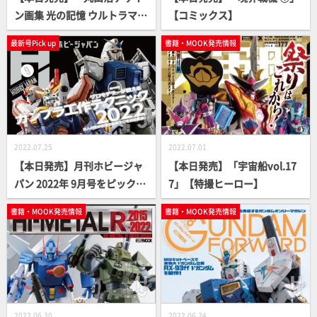
ン画集 光の記憶 ウルトラマン
【コミックス】
ティガ・ダイナ・ガイア編」
最新号Pick up
書籍・MOOK発売情報
【特撮ヒーロー】
2022.07.25
2022.07.01
【本日発売】月刊ホビージャ
【本日発売】「宇宙船vol.17
パン 2022年 9月号をピックア
7」【特撮ヒーロー】
ップ！
書籍・MOOK発売情報
書籍・MOOK発売情報
2022.06.30
2022.06.24