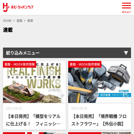
メニュー
HOME
連載
検索
連載
絞り込みメニュー
書籍・MOOK発売情報
書籍・MOOK発売情報
2022.08.31
2022.08.30
【本日発売】「模型をリアル
【本日発売】「境界戦機 フロ
に仕上げる！ フィニッシュ
ストフラワー」【外伝小説】
ワーク虎の巻」【How To】