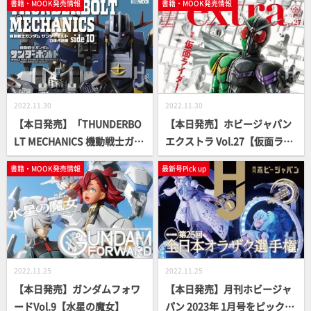
書籍・MOOK発売情報
書籍・MOOK発売情報
集】
2022.11.30
2022.11.30
【本日発売】「THUNDERBO
【本日発売】ホビージャパン
LT MECHANICS 機動戦士ガン
エクストラ Vol.27【仮面ライ
ダム サンダーボルト 立体作品
ダー 】
書籍・MOOK発売情報
最新号Pick up
集 side IO」【第1弾】
2022.11.25
2022.11.25
【本日発売】ガンダムフォワ
【本日発売】月刊ホビージャ
ードVol.9【水星の魔女】
パン 2023年 1月号をピックア