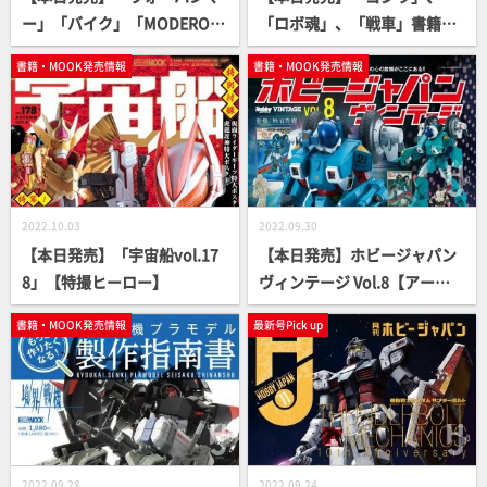
ー」「バイク」「MODEROI
「ロボ魂」、「戦車」書籍
D」「マフィア梶田」!? 見逃
続々登場！【シリーズもの多
書籍・MOOK発売情報
書籍・MOOK発売情報
し厳禁な書籍が続々登場！
数】
2022.10.03
2022.09.30
【本日発売】「宇宙船vol.17
【本日発売】ホビージャパン
8」【特撮ヒーロー】
ヴィンテージ Vol.8【アート
ミック】
書籍・MOOK発売情報
最新号Pick up
2022.09.28
2022.09.24