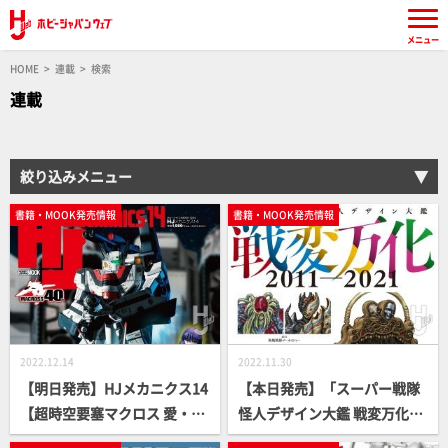
メニュー
HOME
連載
検索
連載
絞り込みメニュー
書籍・MOOK発売情報
書籍・MOOK発売情報
2022.12.14
2022.11.30
【明日発売】HJメカニクス14
【本日発売】「スーパー戦隊
【超時空要塞マクロス 愛・お
怪人デザイン大鑑 戦変万化
ぼえていますか】
2011-2021」【デザイン画