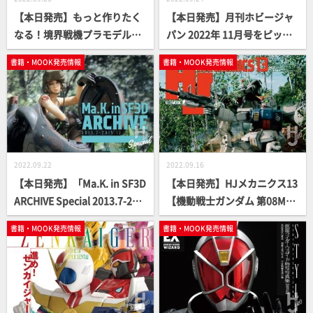
【本日発売】もっと作りたく
【本日発売】月刊ホビージャ
なる！境界戦機プラモデル製
パン 2022年 11月号をピック
作指南書【模型オリジナル作
アップ！
書籍・MOOK発売情報
書籍・MOOK発売情報
例製作法】
2022.09.22
2022.09.16
【本日発売】「Ma.K. in SF3D
【本日発売】HJメカニクス13
ARCHIVE Special 2013.7-201
【機動戦士ガンダム 第08MS
5.12 vol.4」【MAX渡辺×横
小隊】
書籍・MOOK発売情報
書籍・MOOK発売情報
山宏】