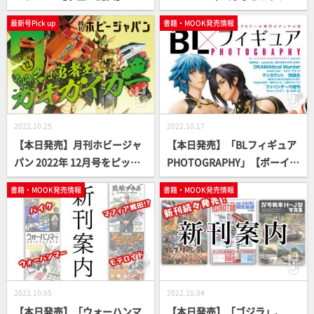
ップ！
最新号Pick up
書籍・MOOK発売情報
2022.10.25
2022.10.17
【本日発売】月刊ホビージャ
【本日発売】「BLフィギュア
パン 2022年 12月号をピック
PHOTOGRAPHY」【ボーイズ
アップ！
ラブ】
書籍・MOOK発売情報
書籍・MOOK発売情報
2022.10.05
2022.10.04
【本日発売】「ウォーハンマ
【本日発売】「ゴジラ」、