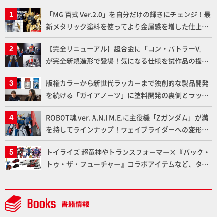
「MG 百式 Ver.2.0」を自分だけの輝きにチェンジ！最
新メタリック塗料を使ってより金属感を増した仕上が
りに!!【試し読み】
【完全リニューアル】超合金に「コン・バトラーV」
が完全新規造形で登場！気になる仕様を試作品の撮り
下ろしでご紹介!!さらに「大鉄人17」＆「ワンエイ
版権カラーから新世代ラッカーまで独創的な製品開発
ト」セット情報もお届け！【超合金の魂】
を続ける「ガイアノーツ」に塗料開発の裏側とラッカ
ー塗料の未来についてインタビュー！
ROBOT魂 ver. A.N.I.M.E.に主役機「Zガンダム」が満
を持してラインナップ！ウェイブライダーへの変形、
劇中どおりのプロポーションを再現【機動戦士Zガン
トイライズ 超竜神やトランスフォーマー×『バック・
ダム】
トゥ・ザ・フューチャー』コラボアイテムなど、タカ
ラトミーの注目アイテムをチェック!!【タカラトミー
NEWITEM】