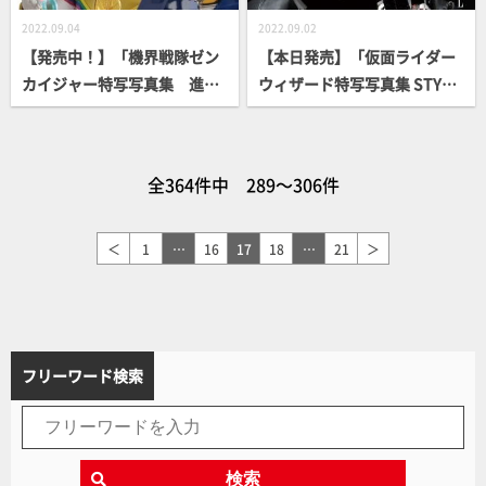
2022.09.04
2022.09.02
【発売中！】「機界戦隊ゼン
【本日発売】「仮面ライダー
カイジャー特写写真集 進
ウィザード特写写真集 STYLE
め！ゼンカイジャー」【スー
【復刻版】」【仮面ライダ
パー戦隊】
ー】
全364件中 289～306件
＜
1
…
16
17
18
…
21
＞
フリーワード検索
検索