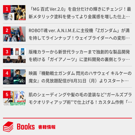
「MG 百式 Ver.2.0」を自分だけの輝きにチェンジ！最
新メタリック塗料を使ってより金属感を増した仕上が
りに!!【試し読み】
ROBOT魂 ver. A.N.I.M.E.に主役機「Zガンダム」が満
を持してラインナップ！ウェイブライダーへの変形、
劇中どおりのプロポーションを再現【機動戦士Zガン
版権カラーから新世代ラッカーまで独創的な製品開発
ダム】
を続ける「ガイアノーツ」に塗料開発の裏側とラッカ
ー塗料の未来についてインタビュー！
映画『機動戦士ガンダム 閃光のハサウェイ キルケーの
魔女』の見放題配信が8月31日（月）よりスタート！
Prime Videoで国内独占配信
肌のシェーディングや髪の毛の塗装など“ガールズプラ
モクオリティアップ術”で仕上げる！カスタム作例「白
騎士ソフィエラ」が完成！【「アルカナディアプラモ
デルコンテスト」～8月17日（月）11:59まで応募受付
中】