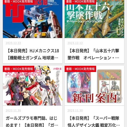
書籍・MOOK発売情報
書籍・MOOK発売情報
w To】
2023.12.22
2023.12.12
【本日発売】HJメカニクス18
【本日発売】「山本五十六撃
【機動戦士ガンダム 地球連邦
墜作戦 オペレーション・ベ
軍V作戦】
ンジェンス」【軍事選書シリ
書籍・MOOK発売情報
書籍・MOOK発売情報
ーズ】
2023.11.30
2023.11.30
ガールズプラモ専門誌、はじ
【本日発売】「スーパー戦隊
めます！ 【本日発売】「ガー
怪人デザイン大鑑 戦変万化