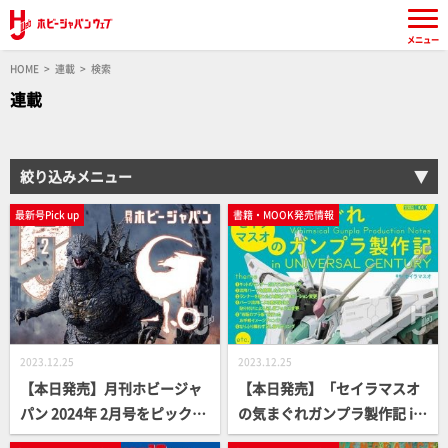
メニュー
HOME
連載
検索
連載
絞り込みメニュー
最新号Pick up
書籍・MOOK発売情報
2023.12.25
2023.12.25
【本日発売】月刊ホビージャ
【本日発売】「セイラマスオ
パン 2024年 2月号をピックア
の気まぐれガンプラ製作記 in
ップ！
UNIVERSAL CENTURY」【Ho