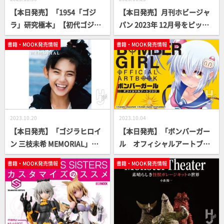
【本日発売】「1954「ゴジ
【本日発売】月刊ホビージャ
ラ」研究極本」【初代ゴジ
パン 2023年 12月号をピック
ラ】
アップ！
書籍・MOOK発売情報
書籍・MOOK発売情報
2023.10.20
2023.10.04
【本日発売】「ゴジラヒロイ
【本日発売】「ボンバーガー
ン 三枝未希 MEMORIAL」
ル オフィシャルアートブッ
【小高恵美】
ク」【アーケードゲーム】
書籍・MOOK発売情報
書籍・MOOK発売情報