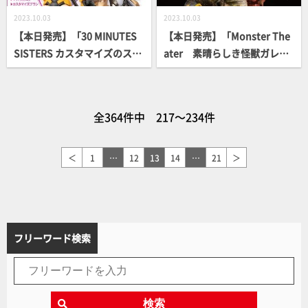
2023.10.03
2023.10.03
【本日発売】「30 MINUTES
【本日発売】「Monster The
SISTERS カスタマイズのスス
ater 素晴らしき怪獣ガレー
メ」【30MS】
ジキットの世界」【小森陽
一】
全364件中 217～234件
＜
1
…
12
13
14
…
21
＞
フリーワード検索
検索