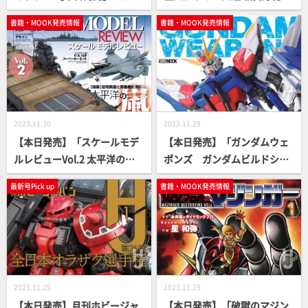
ルズプラモスタイル #01 特
1975-1988」「後藤正行 TSU
書籍・MOOK発売情報
書籍・MOOK発売情報
集：メガミデバイスの7年」
BURAYA ARTWORKS -GENER
ATOR-」【特撮デザイン画
集】
2023.11.30
2023.11.29
【本日発売】「スケールモデ
【本日発売】「ガンダムウェ
ルレビューVol.2 太平洋の嵐
ポンズ ガンダムビルドシリ
～空母飛龍と南雲機動部隊」
ーズ ベストセレクション」
最新号Pick up
書籍・MOOK発売情報
【スケールモデル】
【ガンダムビルド】
2023.11.25
2023.11.25
【本日発売】月刊ホビージャ
【本日発売】「破獄のマジン