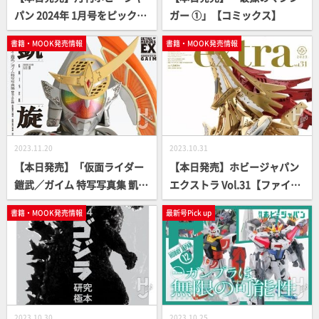
パン 2024年 1月号をピックア
ガー ①」【コミックス】
ップ！
書籍・MOOK発売情報
書籍・MOOK発売情報
2023.11.20
2023.10.31
【本日発売】「仮面ライダー
【本日発売】ホビージャパン
鎧武／ガイム 特写写真集 凱旋
エクストラ Vol.31【ファイブ
【復刻・改訂版】」【仮面ラ
スター物語】
書籍・MOOK発売情報
最新号Pick up
イダー】
2023.10.30
2023.10.25