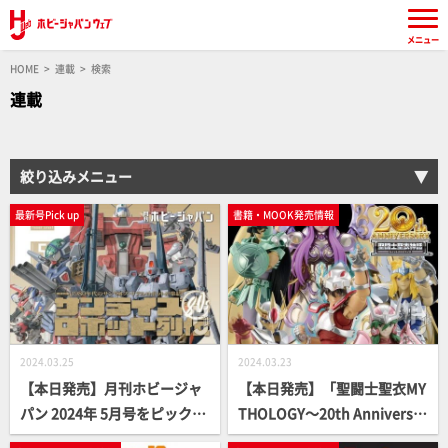
メニュー
HOME
連載
検索
連載
絞り込みメニュー
最新号Pick up
書籍・MOOK発売情報
2024.03.25
2024.03.23
【本日発売】月刊ホビージャ
【本日発売】「聖闘士聖衣MY
パン 2024年 5月号をピックア
THOLOGY～20th Anniversar
ップ！
y Edition～」【聖闘士星矢】