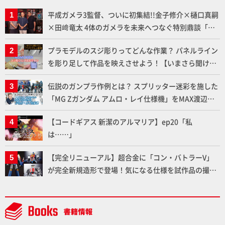
平成ガメラ3監督、ついに初集結!!金子修介×樋口真嗣
×田﨑竜太 4体のガメラを未来へつなぐ特別鼎談「ガ
メラ永久保存化プロジェクト FINAL」
プラモデルのスジ彫りってどんな作業？ パネルライン
を彫り足して作品を映えさせよう！【いまさら聞けな
いプラモデルの基礎：スジ彫りとパネルライン】
伝説のガンプラ作例とは？ スプリッター迷彩を施した
「MG Zガンダム アムロ・レイ仕様機」をMAX渡辺が
ふたたび塗る!!【試し読み】
【コードギアス 新潔のアルマリア】ep20「私
は……」
【完全リニューアル】超合金に「コン・バトラーV」
が完全新規造形で登場！気になる仕様を試作品の撮り
下ろしでご紹介!!さらに「大鉄人17」＆「ワンエイ
ト」セット情報もお届け！【超合金の魂】