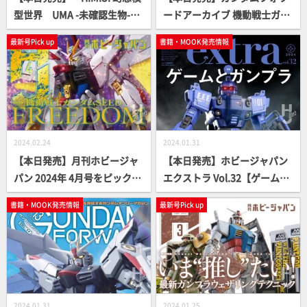
型世界 UMA -未確認生物-」
ードアーカイブ 機動戦士ガン
【立体造形ムック】
ダム 水星の魔女編【単独単行
最新号Pick up
書籍・MOOK発売情報
本】
2024.02.24
2024.01.31
【本日発売】月刊ホビージャ
【本日発売】ホビージャパン
パン 2024年 4月号をピックア
エクストラ Vol.32【ゲームと
ップ！
ガンプラ】
書籍・MOOK発売情報
最新号Pick up
2024.01.31
2024.01.25