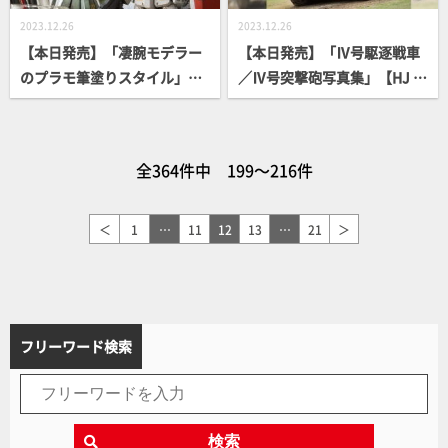
2023.12.26
2023.12.26
【本日発売】「凄腕モデラー
【本日発売】「Ⅳ号駆逐戦車
のプラモ筆塗りスタイル」
／Ⅳ号突撃砲写真集」【HJ M
【How To】
ILITARY PHOTO ALBUM】
全364件中 199～216件
＜
1
…
11
12
13
…
21
＞
フリーワード検索
検索