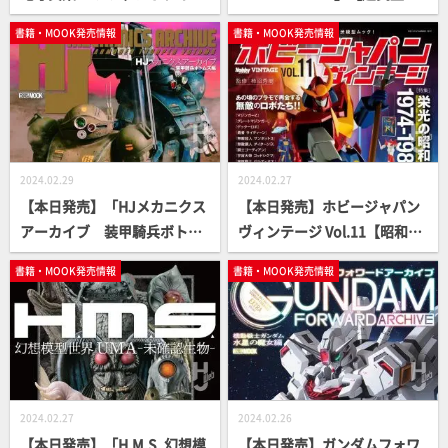
クトパンター、ナースホル
真資料集】
書籍・MOOK発売情報
書籍・MOOK発売情報
ン、フンメル」【HJ MILITAR
Y PHOTO ALBUM】
2024.02.29
2024.02.27
【本日発売】「HJメカニクス
【本日発売】ホビージャパン
アーカイブ 装甲騎兵ボトム
ヴィンテージ Vol.11【昭和ス
ズ編」【永久保存版】
ーパーロボット】
書籍・MOOK発売情報
書籍・MOOK発売情報
2024.02.27
2024.02.26
【本日発売】「H.M.S. 幻想模
【本日発売】ガンダムフォワ