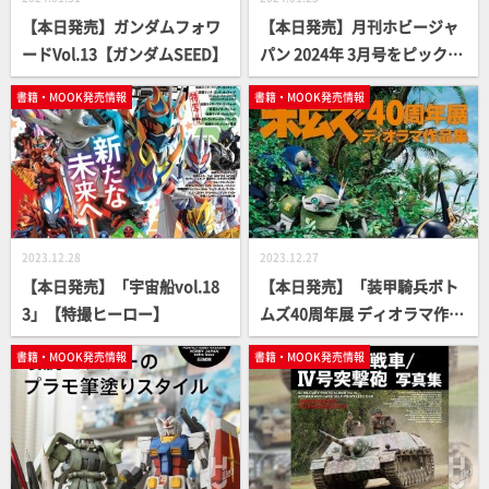
【本日発売】ガンダムフォワ
【本日発売】月刊ホビージャ
ードVol.13【ガンダムSEED】
パン 2024年 3月号をピックア
ップ！
書籍・MOOK発売情報
書籍・MOOK発売情報
2023.12.28
2023.12.27
【本日発売】「宇宙船vol.18
【本日発売】「装甲騎兵ボト
3」【特撮ヒーロー】
ムズ40周年展 ディオラマ作品
集」【永久保存版】
書籍・MOOK発売情報
書籍・MOOK発売情報