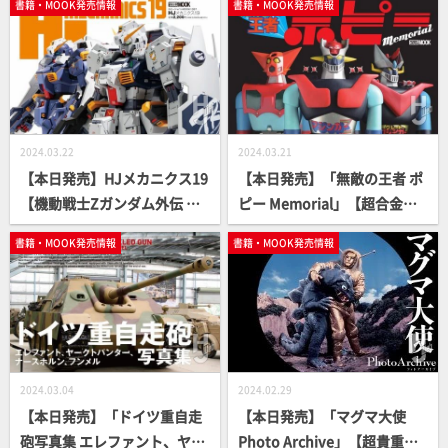
書籍・MOOK発売情報
書籍・MOOK発売情報
2024.03.22
2024.03.21
【本日発売】HJメカニクス19
【本日発売】「無敵の王者 ポ
【機動戦士Zガンダム外伝 ア
ピー Memorial」【超合金、
ドバンス・オブ・Z ティター
ジャンボマシンダー】
書籍・MOOK発売情報
書籍・MOOK発売情報
ンズの旗のもとに】
2024.03.04
2024.02.29
【本日発売】「ドイツ重自走
【本日発売】「マグマ大使
砲写真集 エレファント、ヤー
Photo Archive」【超貴重写