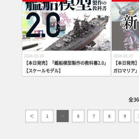
2024.03.28
2024.03.27
【本日発売】「艦船模型製作の教科書2.0」
【本日発売
【スケールモデル】
ガロマリア
続々登場！
全3
＜
1
…
6
7
8
9