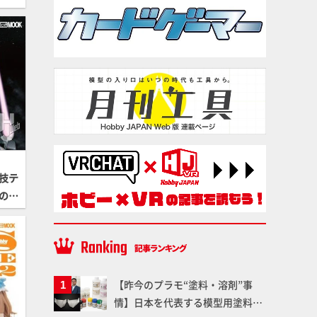
技テ
のス
 H
【昨今のプラモ“塗料・溶剤”事
情】日本を代表する模型用塗料