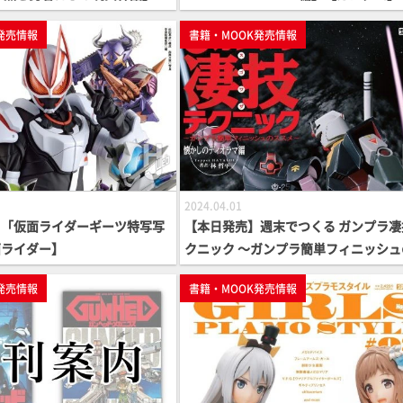
ーズ】
発売情報
書籍・MOOK発売情報
2024.04.01
】「仮面ライダーギーツ特写写
【本日発売】週末でつくる ガンプラ凄
面ライダー】
クニック ～ガンプラ簡単フィニッシュ
スメ～ 懐かしのディオラマ編【ガンプラ
発売情報
書籍・MOOK発売情報
ow To MOOK】