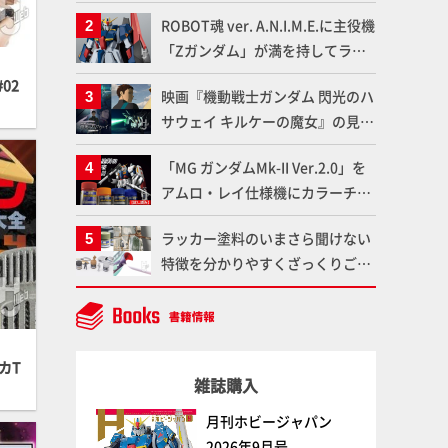
「Mr.カラー」やツールメーカー
ROBOT魂 ver. A.N.I.M.E.に主役機
である「GSIクレオス」が語るラ
「Zガンダム」が満を持してライ
ッカー塗料の未来とは？
ンナップ！ウェイブライダーへの
02
映画『機動戦士ガンダム 閃光のハ
変形、劇中どおりのプロポーショ
サウェイ キルケーの魔女』の見放
ンを再現【機動戦士Zガンダム】
題配信が8月31日（月）よりスタ
「MG ガンダムMk-II Ver.2.0」を
ート！Prime Videoで国内独占配
アムロ・レイ仕様機にカラーチェ
信
ンジ!! ラッカー塗料の定番技法を
ラッカー塗料のいまさら聞けない
押さえるだけでハイクオリティの
特徴を分かりやすくざっくりご紹
作例に!!【試し読み】
介！ 水性塗料との差を確認しよ
う！
カT
雑誌購入
月刊ホビージャパン
2026年9月号