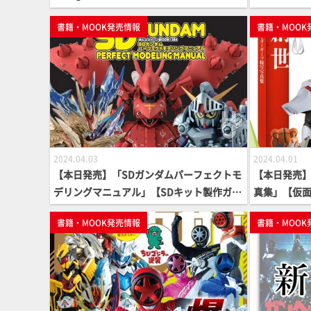
【勇者シリ
書籍・MOOK発売情報
書籍・MOOK
2024.04.03
2024.04.01
【本日発売】「SDガンダムパーフェクトモ
【本日発売
デリングマニュアル」【SDキット製作ガイ
真集」【仮
ド】
書籍・MOOK発売情報
書籍・MOOK