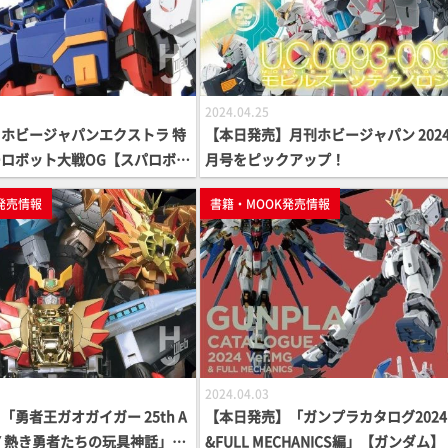
2024.04.25
ホビージャパンエクストラ 特
【本日発売】月刊ホビージャパン 2024
ロボット大戦OG【スパロボO
月号をピックアップ！
発売情報
書籍・MOOK発売情報
2024.04.03
勇者王ガオガイガー 25th A
【本日発売】「ガンプラカタログ2024 
ARY 熱き勇者たちの玩具神話」
&FULL MECHANICS編」【ガンダム】