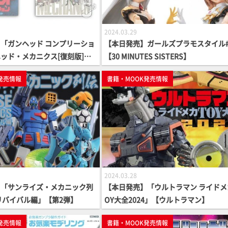
2024.03.29
「ガンヘッド コンプリーショ
【本日発売】ガールズプラモスタイル#
ッド・メカニクス[復刻版]」
【30 MINUTES SISTERS】
念】
発売情報
書籍・MOOK発売情報
2024.03.28
】「サンライズ・メカニック列
【本日発売】「ウルトラマン ライドメ
リバイバル編」【第2弾】
OY大全2024」【ウルトラマン】
発売情報
書籍・MOOK発売情報