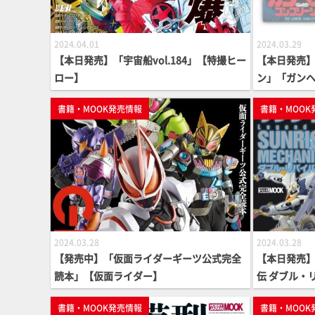
2024.04.01
2024.03.29
【本日発売】「宇宙船vol.184」【特撮ヒー
【本日発売】
ロー】
ン」「ガンヘ
【35周年記
書籍・MOOK発売情報
書籍・MOOK
2024.03.28
2024.03.28
【発売中】「仮面ライダーギーツ公式完全
【本日発売
読本」【仮面ライダー】
伝 ダブル・
書籍・MOOK発売情報
書籍・MOOK