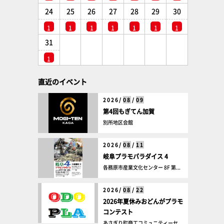
24
25
26
27
28
29
30
1
1
1
1
1
1
1
31
1
直近のイベント
2026/
08
/
09
第4回もぎてん加賀
別所地区会館
2026/
08
/
11
岐阜プラモパラダイス 4
各務原市産業文化センター 8F 第...
2026/
08
/
22
2026年夏休みおどんがプラモ
コンテスト
あさぎり町商工コミュニティーセ...