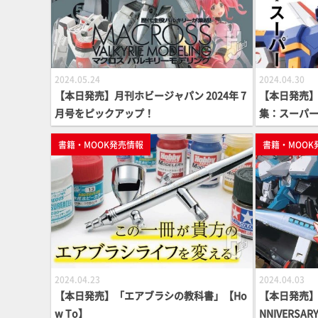
2024.05.24
2024.04.30
【本日発売】月刊ホビージャパン 2024年 7
【本日発売】
月号をピックアップ！
集：スーパー
G】
書籍・MOOK発売情報
書籍・MOOK
2024.04.23
2024.04.03
【本日発売】「エアブラシの教科書」【Ho
【本日発売】「
w To】
NNIVERS