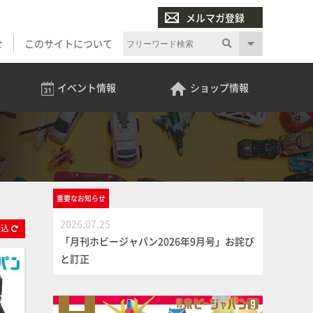
メルマガ登録
せ
このサイトについて
イベント
情報
ショップ
情報
重要な
お知らせ
2026.07.25
絞
込
「月刊ホビージャパン2026年9月号」お詫び
と訂正