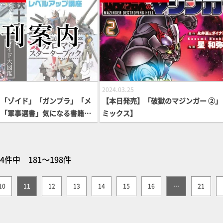
2024.03.25
】「ゾイド」「ガンプラ」「メ
【本日発売】「破獄のマジンガー ②」
」「軍事選書」気になる書籍が
ミックス】
64件中 181～198件
10
11
12
13
14
15
16
…
21