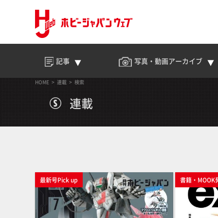
記事
写真・動画
アーカイブ
HOME
連載
検索
連載
最新号Pick up
書籍・MOOK