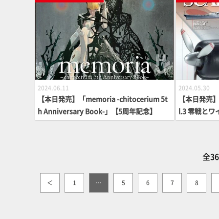
2024.06.11
2024.05.30
【本日発売】「memoria -chitocerium 5t
【本日発売】
h Anniversary Book-」【5周年記念】
l.3 零戦
デル】
全3
＜
1
…
5
6
7
8