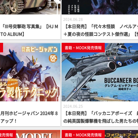
2024.06.28
III号突撃砲 写真集」【HJ M
【本日発売】「代々木怪談 ノベルア
HOTO ALBUM】
＋夏の夜の怪談コンテスト傑作選」【
アンソロジー】
p
書籍・MOOK発売情報
2024.06.25
刊ホビージャパン 2024年 8
【本日発売】「バッカニアボーイズ 
クアップ！
の純英国製爆撃機を飛ばした男たちの
語」【軍事選書シリーズ】
発売情報
書籍・MOOK発売情報