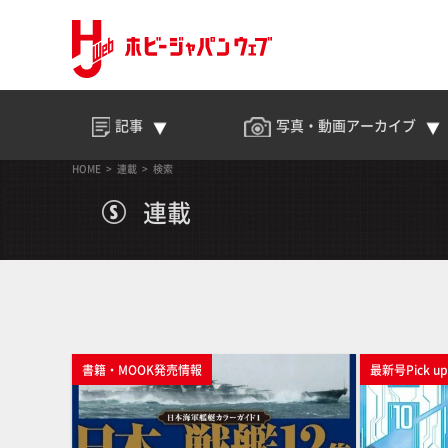
記事
写真・動画
アーカイブ
HOME
連載
検索
連載
書籍・MOOK発売情報
最新号Pick u