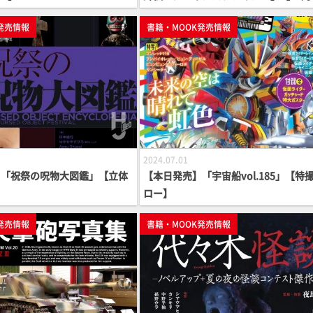
発売情報
書籍・MOOK発売情報
2024.07.01
】「祝祭の呪物大図鑑」【立体
【本日発売】「宇宙船vol.185」【特
】
ロー】
発売情報
書籍・MOOK発売情報