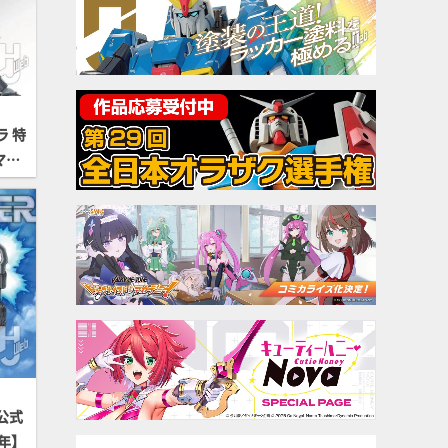
 特
マプ
公式
年】