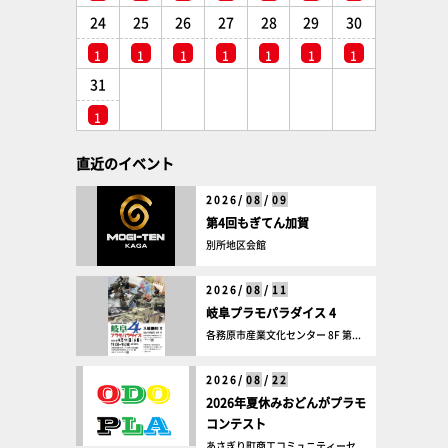
24
25
26
27
28
29
30
1
1
1
1
1
1
1
31
1
直近のイベント
2026/
08
/
09
第4回もぎてん加賀
別所地区会館
2026/
08
/
11
岐阜プラモパラダイス 4
各務原市産業文化センター 8F 第...
2026/
08
/
22
2026年夏休みおどんがプラモ
コンテスト
あさぎり町商工コミュニティーセ...