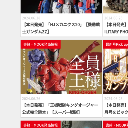
2024.06.28
2024.06.28
【本日発売】「HJメカニクス20」【機動戦
【本日発売】「
士ガンダムZZ】
ILITARY P
書籍・MOOK発売情報
最新号Pick u
2024.06.26
2024.06.25
【本日発売】「王様戦隊キングオージャー
【本日発売】月
公式完全読本」【スーパー戦隊】
月号をピッ
書籍・MOOK発売情報
書籍・MOOK