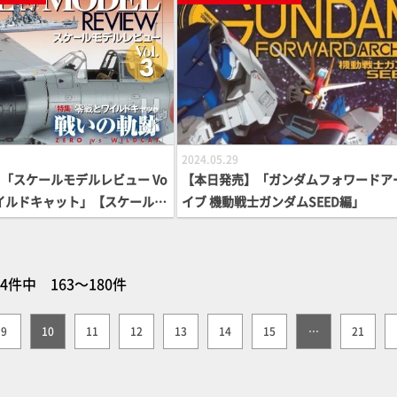
2024.05.29
「スケールモデルレビュー Vo
【本日発売】「ガンダムフォワードア
とワイルドキャット」【スケールモ
イブ 機動戦士ガンダムSEED編」
64件中 163～180件
9
10
11
12
13
14
15
…
21