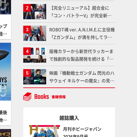
塗料を使ってより金属感を増した
【完全リニューアル】超合金に
仕上がりに!!【試し読み】
「コン・バトラーV」が完全新規
造形で登場！気になる仕様を試作
ップ
ROBOT魂 ver. A.N.I.M.E.に主役機
品の撮り下ろしでご紹介!!さらに
怪談
「Zガンダム」が満を持してライ
「大鉄人17」＆「ワンエイト」セ
ンナップ！ウェイブライダーへの
ット情報もお届け！【超合金の
版権カラーから新世代ラッカーま
変形、劇中どおりのプロポーショ
魂】
で独創的な製品開発を続ける「ガ
ンを再現【機動戦士Zガンダム】
イアノーツ」に塗料開発の裏側と
映画『機動戦士ガンダム 閃光のハ
ラッカー塗料の未来についてイン
サウェイ キルケーの魔女』の見放
タビュー！
題配信が8月31日（月）よりスタ
ート！Prime Videoで国内独占配
信
最後
雑誌購入
物
月刊ホビージャパン
2026年9月号