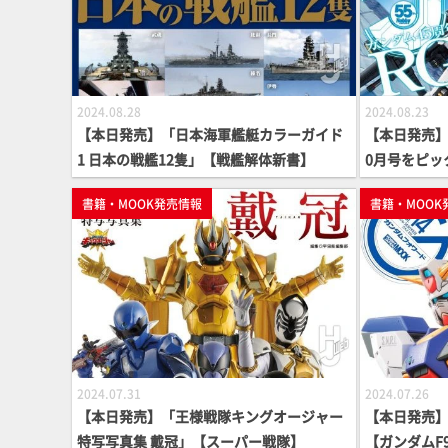
2024.08.28
2024.08.23
【本日発売】「日本海軍艦艇カラーガイド
【本日発売】月
1 日本の戦艦12隻」【戦艦解体新書】
0月号をピッ
書籍・MOOK発売情報
書籍・MOOK
2024.07.31
2024.07.26
【本日発売】「王様戦隊キングオージャー
【本日発売】
特写写真集 戴冠」【スーパー戦隊】
【ガンダムF