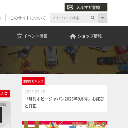
メルマガ登録
せ
このサイトについて
イベント
情報
ショップ
情報
重要な
お知らせ
2026.07.25
絞
込
「月刊ホビージャパン2026年9月号」お詫び
と訂正