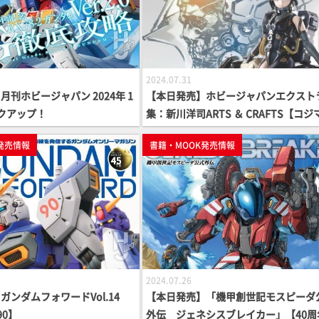
2024.07.31
刊ホビージャパン 2024年 1
【本日発売】ホビージャパンエクストラ
クアップ！
集：新川洋司ARTS ＆ CRAFTS【コジ
ロダクション】
発売情報
書籍・MOOK発売情報
2024.07.26
ガンダムフォワードVol.14
【本日発売】「機甲創世記モスピーダ
90】
外伝 ジェネシスブレイカー」【40周