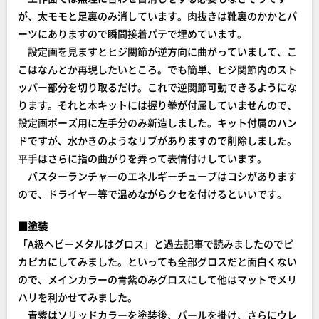
が、太モモと足裏のみ消しています。肉抜きは靴裏のかかとパ
ーツにありますので瞬間接着パテで埋めています。
設定画を見ますとヒジ関節が逆方向に曲がっていまして、こ
こはなんとか再現したいところ。でも簡単、ヒジ関節内のスト
ッパー部分を切り取るだけ。これで逆関節可動できるようにな
ります。それと本キットには握り拳が付属していませんので、
設定画ポーズ用に左手分のみ新造しました。キット付属のハン
ドですが、水かきのようなリブがありますので削除しました。
平手はさらに指の曲がりを弄って表情付けしています。
バスターランチャーのエネルギーチューブはコシがあります
ので、ドライヤー等で温めながらクセを付けるといいです。
■塗装
「A級ヘビーメタルはグロス」と過去記事で読みましたのでピ
カピカにしてみました。といっても全部グロスだと面白くない
ので、メインカラーの青紫のみグロスにして他はマットでメリ
ハリを利かせてみました。
青紫はソリッドカラーを塗装後、パールを掛け、さらにウレ