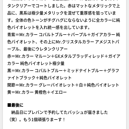
タンクリアーでコートしました。赤はマットなメタリックで上
品に、黒系は極少量メタリックを混ぜて重厚感を狙っていま
す。全体の色トーンがチグハグにならないように全カラーに純
色バイオレットを入れ統一感を出しています。
青紫＝Mr.カラー コバルトブルー＋パープル＋ガイアカラー 純
色バイオレット、その上にMr.クリスタルカラー アメジストパ
ープル、最後にウレタンクリアー
赤＝Mr.カラー マルーン＋GXメタルブラッディレッド＋ガイア
カラー 純色バイオレット極少量
黒＝Mr.カラー コバルトブルー＋ミッドナイトブルー＋グラフ
ァイトブラック＋純色バイオレット
関節＝Mr.カラー グレーバイオレット＋白＋純色バイオレット
黄＝Mr.カラー 黄橙色＋イエロー
■最後に
納品日にプレバンで予約してたバッシュが届きました
（笑）。もう1個頑張りまーす！