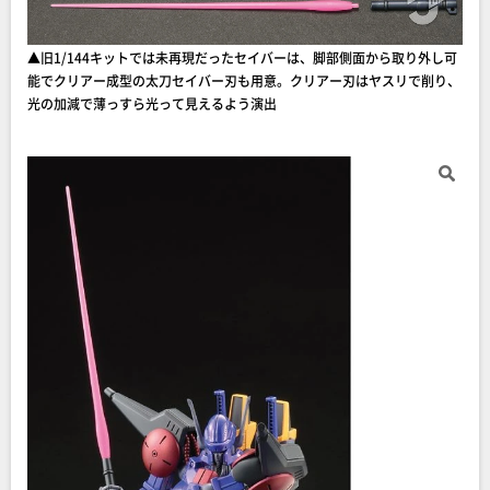
▲旧1/144キットでは未再現だったセイバーは、脚部側面から取り外し可
能でクリアー成型の太刀セイバー刃も用意。クリアー刃はヤスリで削り、
光の加減で薄っすら光って見えるよう演出