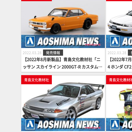
2022.03.28
発売情報
2022.03.28
【2022年8月新製品】青島文化教材社「ニ
【2022年7
ッサン スカイライン 2000GT-R カスタムホ
4 ホンダ CF
イール(サファリブラウン)」
青島文化教材社
青島文化教材