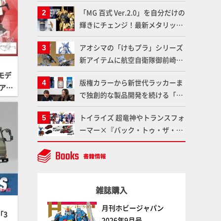
造形で登場！気になる仕様を試作
「MG 百式 Ver.2.0」を自分だけの
品の撮り下ろしでご紹介!!さらに
輝きにチェンジ！最新メタリック
「大鉄人17」＆「ワンエイト」セ
塗料を使ってより金属感を増した
ット情報もお届け！【超合金の
アオシマの「けもプラ」シリーズ
仕上がりに!!【試し読み】
魂】
新アイテムに航空自衛隊御前崎分
屯基地の公式キャラクターとして
モデ
版権カラーから新世代ラッカーま
誕生した「おまねこ」が着任！け
アー
で独創的な製品開発を続ける「ガ
もプラ公式サイト限定版と通常版
イアノーツ」に塗料開発の裏側と
の2ラインで発売！
トイライズ 超竜神やトランスフォ
ラッカー塗料の未来についてイン
ーマー×『バック・トゥ・ザ・フ
タビュー！
ューチャー』コラボアイテムな
ど、タカラトミーの注目アイテム
をチェック!!【タカラトミー
NEWITEM】
雑誌購入
月刊ホビージャパン
「3
2026年9月号