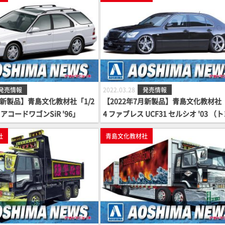
発売情報
2022.03.28
発売情報
月新製品】青島文化教材社「1/2
【2022年7月新製品】青島文化教材社「
2 アコードワゴンSiR '96」
4 ファブレス UCF31 セルシオ '03 （
タ）」
社
青島文化教材社