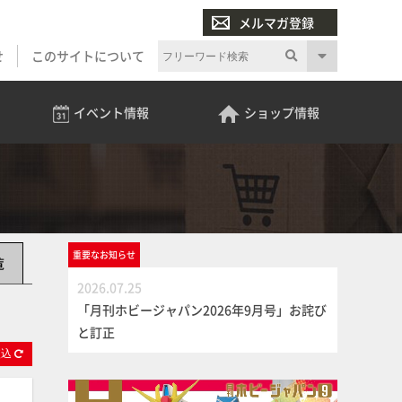
メルマガ登録
せ
このサイトについて
イベント
情報
ショップ
情報
重要な
お知らせ
覧
2026.07.25
「月刊ホビージャパン2026年9月号」お詫び
と訂正
絞
込