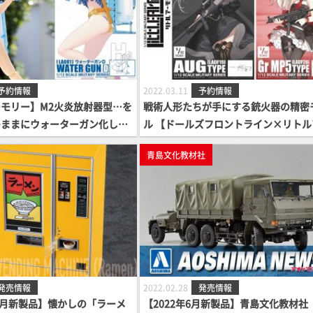
予約情報
2022.03.11
予約情報
モリー】M2火炎放射器型…を
戦術人形たちが手にする銃火器の精密
のままにウォーターガン化した
ル 【ドールズフロントライン×リトル
大容量水鉄砲」!
モリー】2種が登場！
青島文化教材社
発売情報
2022.02.28
発売情報
4月新製品】懐かしの「ラーメ
【2022年6月新製品】青島文化教材社