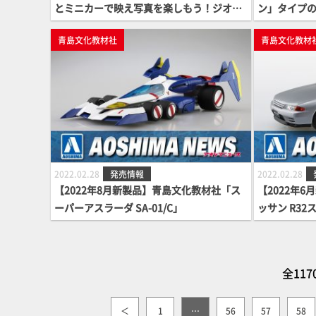
とミニカーで映え写真を楽しもう！ジオコ
ン」タイプの
レ64 #カースナップ
キット化！
青島文化教材社
青島文化教材
2022.02.28
発売情報
2022.02.28
【2022年8月新製品】青島文化教材社「ス
【2022年
ーパーアスラーダ SA-01/C」
ッサン R32
ルバー)」
全117
＜
1
…
56
57
58