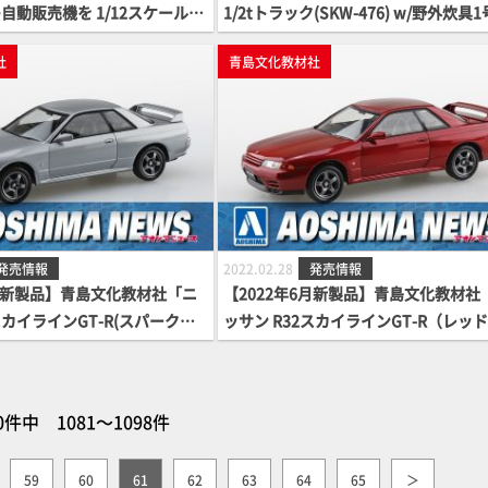
自動販売機を 1/12スケールで
1/2tトラック(SKW-476) w/野外炊具
2改）&1t水タンクトレーラ」
社
青島文化教材社
発売情報
2022.02.28
発売情報
6月新製品】青島文化教材社「ニ
【2022年6月新製品】青島文化教材社
スカイラインGT-R(スパークシ
ッサン R32スカイラインGT-R（レッ
ル)」
0件中 1081～1098件
59
60
61
62
63
64
65
＞