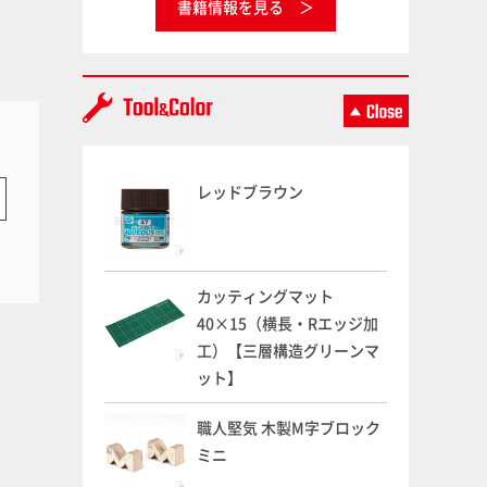
書籍情報を見る
レッドブラウン
カッティングマット
40×15（横長・Rエッジ加
工）【三層構造グリーンマ
ット】
職人堅気 木製M字ブロック
ミニ