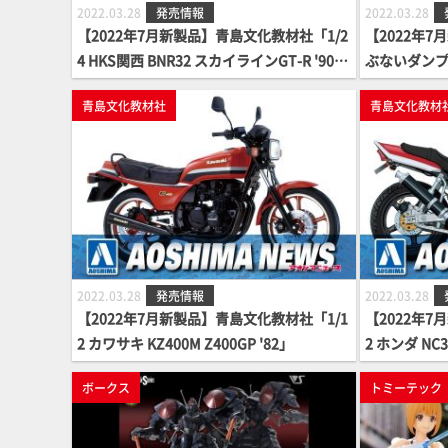
2022.03.28
発売情報
2022.03.28
【2022年7月新製品】青島文化教材社「1/2
【2022年
4 HKS関西 BNR32 スカイラインGT-R '90
ぶないダンプ
(ニッサン)」
青島文化教材社
青島文化教材
2022.03.28
発売情報
2022.03.28
【2022年7月新製品】青島文化教材社「1/1
【2022年7
2 カワサキ KZ400M Z400GP '82」
2 ホンダ NC31
スタムパー
ボークス
トミーテック